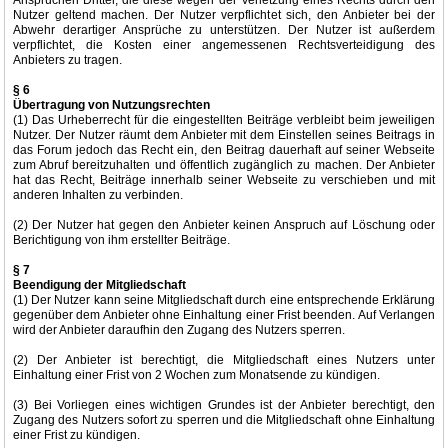
Ansprüchen Dritter, die diese wegen der Verletzung eines Rechts durch den
Nutzer geltend machen. Der Nutzer verpflichtet sich, den Anbieter bei der
Abwehr derartiger Ansprüche zu unterstützen. Der Nutzer ist außerdem
verpflichtet, die Kosten einer angemessenen Rechtsverteidigung des
Anbieters zu tragen.
§ 6
Übertragung von Nutzungsrechten
(1) Das Urheberrecht für die eingestellten Beiträge verbleibt beim jeweiligen
Nutzer. Der Nutzer räumt dem Anbieter mit dem Einstellen seines Beitrags in
das Forum jedoch das Recht ein, den Beitrag dauerhaft auf seiner Webseite
zum Abruf bereitzuhalten und öffentlich zugänglich zu machen. Der Anbieter
hat das Recht, Beiträge innerhalb seiner Webseite zu verschieben und mit
anderen Inhalten zu verbinden.
(2) Der Nutzer hat gegen den Anbieter keinen Anspruch auf Löschung oder
Berichtigung von ihm erstellter Beiträge.
§ 7
Beendigung der Mitgliedschaft
(1) Der Nutzer kann seine Mitgliedschaft durch eine entsprechende Erklärung
gegenüber dem Anbieter ohne Einhaltung einer Frist beenden. Auf Verlangen
wird der Anbieter daraufhin den Zugang des Nutzers sperren.
(2) Der Anbieter ist berechtigt, die Mitgliedschaft eines Nutzers unter
Einhaltung einer Frist von 2 Wochen zum Monatsende zu kündigen.
(3) Bei Vorliegen eines wichtigen Grundes ist der Anbieter berechtigt, den
Zugang des Nutzers sofort zu sperren und die Mitgliedschaft ohne Einhaltung
einer Frist zu kündigen.