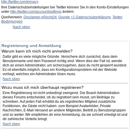
http://twitter.com/privacy
.
Ihre Datenschutzeinstellungen bei Twitter können Sie in den Konto-Einstellungen
unter
http://twitter.com/account/settings
ändern.
Quellverweis:
Disclaimer eRecht24
,
Google +1 Datenschutzerklärung
,
Twitter
Bedingungen
Nach oben
Registrierung und Anmeldung
Warum kann ich mich nicht anmelden?
Dafür gibt es viele mögliche Gründe. Versichere dich zunächst, dass dein
Benutzername und dein Passwort richtig sind. Wenn dies der Fall ist, wende
dich an einen Administrator, um sicherzugehen, dass du nicht gesperrt wurdest.
Es ist ebenfalls möglich, dass ein Konfigurationsproblem mit der Website
vorliegt, welches ein Administrator lösen muss.
Nach oben
Wozu muss ich mich überhaupt registrieren?
Eine Registrierung ist nicht unbedingt zwingend. Die Board-Administration
dieses Forums entscheidet, ob du registriert sein musst, um Beiträge zu
schreiben. Auf jeden Fall erhältst du als registriertes Mitglied zusätzliche
Funktionen, die Gäste nicht haben: zum Beispiel Avatarbilder, Private
Nachrichten, E-Mail-Versand an andere Mitglieder, Beitritt zu Benutzergruppen
und so weiter. Wir empfehlen dir eine Anmeldung, da sie schnell erledigt ist und
dir zahlreiche Vorteile bringt.
Nach oben