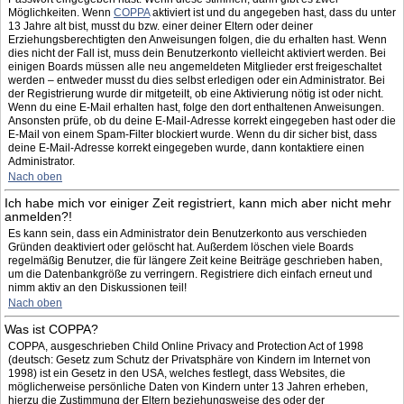
Möglichkeiten. Wenn
COPPA
aktiviert ist und du angegeben hast, dass du unter
13 Jahre alt bist, musst du bzw. einer deiner Eltern oder deiner
Erziehungsberechtigten den Anweisungen folgen, die du erhalten hast. Wenn
dies nicht der Fall ist, muss dein Benutzerkonto vielleicht aktiviert werden. Bei
einigen Boards müssen alle neu angemeldeten Mitglieder erst freigeschaltet
werden – entweder musst du dies selbst erledigen oder ein Administrator. Bei
der Registrierung wurde dir mitgeteilt, ob eine Aktivierung nötig ist oder nicht.
Wenn du eine E-Mail erhalten hast, folge den dort enthaltenen Anweisungen.
Ansonsten prüfe, ob du deine E-Mail-Adresse korrekt eingegeben hast oder die
E-Mail von einem Spam-Filter blockiert wurde. Wenn du dir sicher bist, dass
deine E-Mail-Adresse korrekt eingegeben wurde, dann kontaktiere einen
Administrator.
Nach oben
Ich habe mich vor einiger Zeit registriert, kann mich aber nicht mehr
anmelden?!
Es kann sein, dass ein Administrator dein Benutzerkonto aus verschieden
Gründen deaktiviert oder gelöscht hat. Außerdem löschen viele Boards
regelmäßig Benutzer, die für längere Zeit keine Beiträge geschrieben haben,
um die Datenbankgröße zu verringern. Registriere dich einfach erneut und
nimm aktiv an den Diskussionen teil!
Nach oben
Was ist COPPA?
COPPA, ausgeschrieben Child Online Privacy and Protection Act of 1998
(deutsch: Gesetz zum Schutz der Privatsphäre von Kindern im Internet von
1998) ist ein Gesetz in den USA, welches festlegt, dass Websites, die
möglicherweise persönliche Daten von Kindern unter 13 Jahren erheben,
hierzu die Zustimmung der Eltern beziehungsweise des oder der