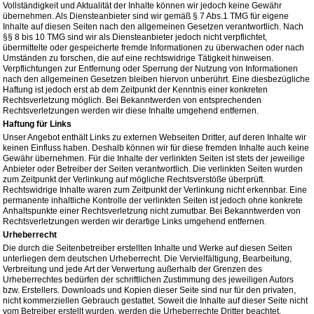
Vollständigkeit und Aktualität der Inhalte können wir jedoch keine Gewähr
übernehmen. Als Diensteanbieter sind wir gemäß § 7 Abs.1 TMG für eigene
Inhalte auf diesen Seiten nach den allgemeinen Gesetzen verantwortlich. Nach
§§ 8 bis 10 TMG sind wir als Diensteanbieter jedoch nicht verpflichtet,
übermittelte oder gespeicherte fremde Informationen zu überwachen oder nach
Umständen zu forschen, die auf eine rechtswidrige Tätigkeit hinweisen.
Verpflichtungen zur Entfernung oder Sperrung der Nutzung von Informationen
nach den allgemeinen Gesetzen bleiben hiervon unberührt. Eine diesbezügliche
Haftung ist jedoch erst ab dem Zeitpunkt der Kenntnis einer konkreten
Rechtsverletzung möglich. Bei Bekanntwerden von entsprechenden
Rechtsverletzungen werden wir diese Inhalte umgehend entfernen.
Haftung für Links
Unser Angebot enthält Links zu externen Webseiten Dritter, auf deren Inhalte wir
keinen Einfluss haben. Deshalb können wir für diese fremden Inhalte auch keine
Gewähr übernehmen. Für die Inhalte der verlinkten Seiten ist stets der jeweilige
Anbieter oder Betreiber der Seiten verantwortlich. Die verlinkten Seiten wurden
zum Zeitpunkt der Verlinkung auf mögliche Rechtsverstöße überprüft.
Rechtswidrige Inhalte waren zum Zeitpunkt der Verlinkung nicht erkennbar. Eine
permanente inhaltliche Kontrolle der verlinkten Seiten ist jedoch ohne konkrete
Anhaltspunkte einer Rechtsverletzung nicht zumutbar. Bei Bekanntwerden von
Rechtsverletzungen werden wir derartige Links umgehend entfernen.
Urheberrecht
Die durch die Seitenbetreiber erstellten Inhalte und Werke auf diesen Seiten
unterliegen dem deutschen Urheberrecht. Die Vervielfältigung, Bearbeitung,
Verbreitung und jede Art der Verwertung außerhalb der Grenzen des
Urheberrechtes bedürfen der schriftlichen Zustimmung des jeweiligen Autors
bzw. Erstellers. Downloads und Kopien dieser Seite sind nur für den privaten,
nicht kommerziellen Gebrauch gestattet. Soweit die Inhalte auf dieser Seite nicht
vom Betreiber erstellt wurden, werden die Urheberrechte Dritter beachtet.