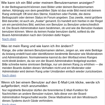
Wie kann ich ein Bild unter meinem Benutzernamen anzeigen?
In der Beitragsansicht können zwei Bilder unter deinem Benutzernamen
stehen. Abhängig von dem gewählten Style ist das erste Bild meist mit deinem
Rang verknüpft: Oft sind dies Sterne, Kästchen oder Punkte, die deine
Beitragszahl oder deinen Status im Forum angeben. Das zweite, meist größere
Bild darunter, ist auch als „Avatar“ genannt. Es handelt sich hierbei in der Regel
um ein persönliches Bild, welches von Benutzer zu Benutzer unterschiedlich
ist. Die Board-Administration kann bestimmen, ob und wie die Benutzer Avatare
benutzen können. Wenn du keinen Avatar benutzen darfst, solltest du die
Board-Administration nach den Gründen dafür fragen.
Nach oben
Was ist mein Rang und wie kann ich ihn ändern?
Ränge, die unter deinem Benutzernamen stehen, zeigen an, wie viele Beiträge
du bislang erstellt hast oder identifizieren bestimmte Benutzer wie Moderatoren
und Administratoren. Normalerweise kannst du den Wortlaut eines Ranges
nicht direkt ändern, da sie von der Board-Administration festgelegt wurden.
Bitte schreibe keine sinnlosen Beiträge, nur um deinen Rang zu erhöhen — die
meisten Boards dulden dieses Verhalten nicht und ein Moderator oder
Administrator wird deinen Rang unter Umständen einfach wieder zurücksetzen.
Nach oben
Wenn ich bei einem Benutzer auf den E-Mail-Link klicke, werde ich
aufgefordert, mich anzumelden.
Nur registrierte Benutzer dürfen die foreninterne E-Mail-Funktion für
Nachrichten an andere Benutzer nutzen, falls diese von der Board-
Administration freigeschaltet wurde. Diese Maßnahme soll den Missbrauch
dieses Systems durch Gäste verhindern.
Nach oben