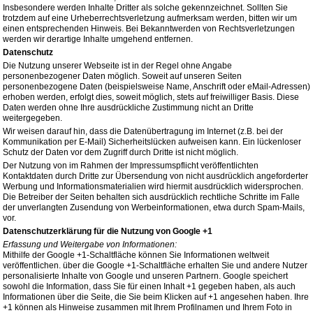
Insbesondere werden Inhalte Dritter als solche gekennzeichnet. Sollten Sie
trotzdem auf eine Urheberrechtsverletzung aufmerksam werden, bitten wir um
einen entsprechenden Hinweis. Bei Bekanntwerden von Rechtsverletzungen
werden wir derartige Inhalte umgehend entfernen.
Datenschutz
Die Nutzung unserer Webseite ist in der Regel ohne Angabe
personenbezogener Daten möglich. Soweit auf unseren Seiten
personenbezogene Daten (beispielsweise Name, Anschrift oder eMail-Adressen)
erhoben werden, erfolgt dies, soweit möglich, stets auf freiwilliger Basis. Diese
Daten werden ohne Ihre ausdrückliche Zustimmung nicht an Dritte
weitergegeben.
Wir weisen darauf hin, dass die Datenübertragung im Internet (z.B. bei der
Kommunikation per E-Mail) Sicherheitslücken aufweisen kann. Ein lückenloser
Schutz der Daten vor dem Zugriff durch Dritte ist nicht möglich.
Der Nutzung von im Rahmen der Impressumspflicht veröffentlichten
Kontaktdaten durch Dritte zur Übersendung von nicht ausdrücklich angeforderter
Werbung und Informationsmaterialien wird hiermit ausdrücklich widersprochen.
Die Betreiber der Seiten behalten sich ausdrücklich rechtliche Schritte im Falle
der unverlangten Zusendung von Werbeinformationen, etwa durch Spam-Mails,
vor.
Datenschutzerklärung für die Nutzung von Google +1
Erfassung und Weitergabe von Informationen:
Mithilfe der Google +1-Schaltfläche können Sie Informationen weltweit
veröffentlichen. über die Google +1-Schaltfläche erhalten Sie und andere Nutzer
personalisierte Inhalte von Google und unseren Partnern. Google speichert
sowohl die Information, dass Sie für einen Inhalt +1 gegeben haben, als auch
Informationen über die Seite, die Sie beim Klicken auf +1 angesehen haben. Ihre
+1 können als Hinweise zusammen mit Ihrem Profilnamen und Ihrem Foto in