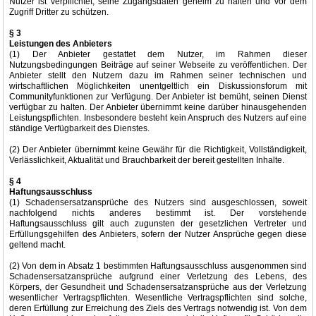
Nutzer ist verpflichtet, seine Zugangsdaten geheim zu halten und vor dem
Zugriff Dritter zu schützen.
§ 3
Leistungen des Anbieters
(1) Der Anbieter gestattet dem Nutzer, im Rahmen dieser
Nutzungsbedingungen Beiträge auf seiner Webseite zu veröffentlichen. Der
Anbieter stellt den Nutzern dazu im Rahmen seiner technischen und
wirtschaftlichen Möglichkeiten unentgeltlich ein Diskussionsforum mit
Communityfunktionen zur Verfügung. Der Anbieter ist bemüht, seinen Dienst
verfügbar zu halten. Der Anbieter übernimmt keine darüber hinausgehenden
Leistungspflichten. Insbesondere besteht kein Anspruch des Nutzers auf eine
ständige Verfügbarkeit des Dienstes.
(2) Der Anbieter übernimmt keine Gewähr für die Richtigkeit, Vollständigkeit,
Verlässlichkeit, Aktualität und Brauchbarkeit der bereit gestellten Inhalte.
§ 4
Haftungsausschluss
(1) Schadensersatzansprüche des Nutzers sind ausgeschlossen, soweit
nachfolgend nichts anderes bestimmt ist. Der vorstehende
Haftungsausschluss gilt auch zugunsten der gesetzlichen Vertreter und
Erfüllungsgehilfen des Anbieters, sofern der Nutzer Ansprüche gegen diese
geltend macht.
(2) Von dem in Absatz 1 bestimmten Haftungsausschluss ausgenommen sind
Schadensersatzansprüche aufgrund einer Verletzung des Lebens, des
Körpers, der Gesundheit und Schadensersatzansprüche aus der Verletzung
wesentlicher Vertragspflichten. Wesentliche Vertragspflichten sind solche,
deren Erfüllung zur Erreichung des Ziels des Vertrags notwendig ist. Von dem