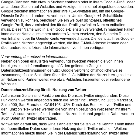
Google-Diensten, wie etwa in Suchergebnissen oder in Ihrem Google-Profil, oder
an anderen Stellen auf Websites und Anzeigen im Internet eingeblendet werden.
Google zeichnet Informationen über Ihre +1-Aktivitäten auf, um die Google-
Dienste für Sie und andere zu verbessern. Um die Google +1-Schaltfläche
verwenden zu können, benötigen Sie ein weltweit sichtbares, öffentliches
Google-Profil, das zumindest den für das Profil gewählten Namen enthalten
muss. Dieser Name wird in allen Google-Diensten verwendet. In manchen Fällen
kann dieser Name auch einen anderen Namen ersetzen, den Sie beim Teilen
von Inhalten über Ihr Google-Konto verwendet haben. Die Identität Ihres Google-
Profils kann Nutzern angezeigt werden, die Ihre E-Mail-Adresse kennen oder
über andere identifizierende Informationen von Ihnen verfügen.
Verwendung der erfassten Informationen:
Neben den oben erläuterten Verwendungszwecken werden die von Ihnen
bereitgestellten Informationen gemäß den geltenden Google-
Datenschutzbestimmungen genutzt. Google veröffentlicht möglicherweise
zusammengefasste Statistiken über die +1-Aktivitäten der Nutzer bzw. gibt diese
an Nutzer und Partner weiter, wie etwa Publisher, Inserenten oder verbundene
Websites.
Datenschutzerklärung für die Nutzung von Twitter
Auf unseren Seiten sind Funktionen des Dienstes Twitter eingebunden. Diese
Funktionen werden angeboten durch die Twitter Inc., Twitter, Inc. 1355 Market St,
Suite 900, San Francisco, CA 94103, USA. Durch das Benutzen von Twitter und
der Funktion "Re-Tweet" werden die von Ihnen besuchten Webseiten mit Ihrem
Twitter-Account verknüpft und anderen Nutzern bekannt gegeben. Dabei werden
auch Daten an Twitter übertragen.
Wir weisen darauf hin, dass wir als Anbieter der Seiten keine Kenntnis vom Inhalt
der übermittelten Daten sowie deren Nutzung durch Twitter erhalten. Weitere
Informationen hierzu finden Sie in der Datenschutzerklärung von Twitter unter