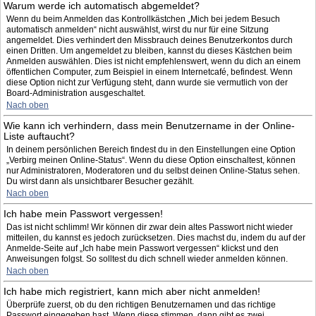
Warum werde ich automatisch abgemeldet?
Wenn du beim Anmelden das Kontrollkästchen „Mich bei jedem Besuch
automatisch anmelden“ nicht auswählst, wirst du nur für eine Sitzung
angemeldet. Dies verhindert den Missbrauch deines Benutzerkontos durch
einen Dritten. Um angemeldet zu bleiben, kannst du dieses Kästchen beim
Anmelden auswählen. Dies ist nicht empfehlenswert, wenn du dich an einem
öffentlichen Computer, zum Beispiel in einem Internetcafé, befindest. Wenn
diese Option nicht zur Verfügung steht, dann wurde sie vermutlich von der
Board-Administration ausgeschaltet.
Nach oben
Wie kann ich verhindern, dass mein Benutzername in der Online-
Liste auftaucht?
In deinem persönlichen Bereich findest du in den Einstellungen eine Option
„Verbirg meinen Online-Status“. Wenn du diese Option einschaltest, können
nur Administratoren, Moderatoren und du selbst deinen Online-Status sehen.
Du wirst dann als unsichtbarer Besucher gezählt.
Nach oben
Ich habe mein Passwort vergessen!
Das ist nicht schlimm! Wir können dir zwar dein altes Passwort nicht wieder
mitteilen, du kannst es jedoch zurücksetzen. Dies machst du, indem du auf der
Anmelde-Seite auf „Ich habe mein Passwort vergessen“ klickst und den
Anweisungen folgst. So solltest du dich schnell wieder anmelden können.
Nach oben
Ich habe mich registriert, kann mich aber nicht anmelden!
Überprüfe zuerst, ob du den richtigen Benutzernamen und das richtige
Passwort eingegeben hast. Wenn diese stimmen, dann gibt es zwei