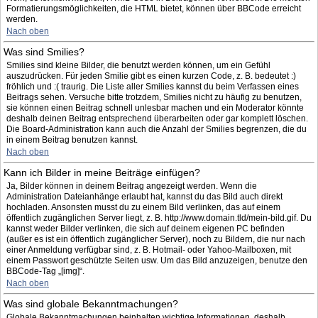
Formatierungsmöglichkeiten, die HTML bietet, können über BBCode erreicht
werden.
Nach oben
Was sind Smilies?
Smilies sind kleine Bilder, die benutzt werden können, um ein Gefühl
auszudrücken. Für jeden Smilie gibt es einen kurzen Code, z. B. bedeutet :)
fröhlich und :( traurig. Die Liste aller Smilies kannst du beim Verfassen eines
Beitrags sehen. Versuche bitte trotzdem, Smilies nicht zu häufig zu benutzen,
sie können einen Beitrag schnell unlesbar machen und ein Moderator könnte
deshalb deinen Beitrag entsprechend überarbeiten oder gar komplett löschen.
Die Board-Administration kann auch die Anzahl der Smilies begrenzen, die du
in einem Beitrag benutzen kannst.
Nach oben
Kann ich Bilder in meine Beiträge einfügen?
Ja, Bilder können in deinem Beitrag angezeigt werden. Wenn die
Administration Dateianhänge erlaubt hat, kannst du das Bild auch direkt
hochladen. Ansonsten musst du zu einem Bild verlinken, das auf einem
öffentlich zugänglichen Server liegt, z. B. http://www.domain.tld/mein-bild.gif. Du
kannst weder Bilder verlinken, die sich auf deinem eigenen PC befinden
(außer es ist ein öffentlich zugänglicher Server), noch zu Bildern, die nur nach
einer Anmeldung verfügbar sind, z. B. Hotmail- oder Yahoo-Mailboxen, mit
einem Passwort geschützte Seiten usw. Um das Bild anzuzeigen, benutze den
BBCode-Tag „[img]“.
Nach oben
Was sind globale Bekanntmachungen?
Globale Bekanntmachungen beinhalten wichtige Informationen, deshalb