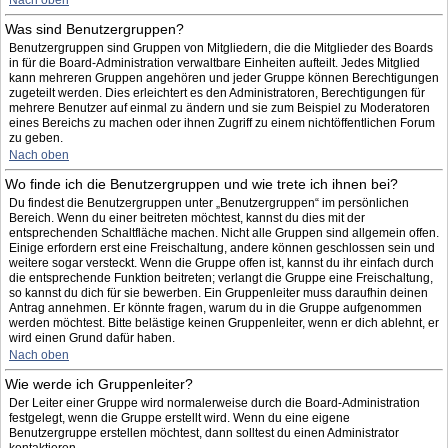
Nach oben
Was sind Benutzergruppen?
Benutzergruppen sind Gruppen von Mitgliedern, die die Mitglieder des Boards
in für die Board-Administration verwaltbare Einheiten aufteilt. Jedes Mitglied
kann mehreren Gruppen angehören und jeder Gruppe können Berechtigungen
zugeteilt werden. Dies erleichtert es den Administratoren, Berechtigungen für
mehrere Benutzer auf einmal zu ändern und sie zum Beispiel zu Moderatoren
eines Bereichs zu machen oder ihnen Zugriff zu einem nichtöffentlichen Forum
zu geben.
Nach oben
Wo finde ich die Benutzergruppen und wie trete ich ihnen bei?
Du findest die Benutzergruppen unter „Benutzergruppen“ im persönlichen
Bereich. Wenn du einer beitreten möchtest, kannst du dies mit der
entsprechenden Schaltfläche machen. Nicht alle Gruppen sind allgemein offen.
Einige erfordern erst eine Freischaltung, andere können geschlossen sein und
weitere sogar versteckt. Wenn die Gruppe offen ist, kannst du ihr einfach durch
die entsprechende Funktion beitreten; verlangt die Gruppe eine Freischaltung,
so kannst du dich für sie bewerben. Ein Gruppenleiter muss daraufhin deinen
Antrag annehmen. Er könnte fragen, warum du in die Gruppe aufgenommen
werden möchtest. Bitte belästige keinen Gruppenleiter, wenn er dich ablehnt, er
wird einen Grund dafür haben.
Nach oben
Wie werde ich Gruppenleiter?
Der Leiter einer Gruppe wird normalerweise durch die Board-Administration
festgelegt, wenn die Gruppe erstellt wird. Wenn du eine eigene
Benutzergruppe erstellen möchtest, dann solltest du einen Administrator