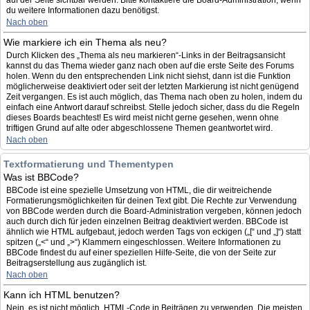
auf der Seite sichtbar werden. Bitte kontaktiere die Board-Administration, wenn
du weitere Informationen dazu benötigst.
Nach oben
Wie markiere ich ein Thema als neu?
Durch Klicken des „Thema als neu markieren“-Links in der Beitragsansicht
kannst du das Thema wieder ganz nach oben auf die erste Seite des Forums
holen. Wenn du den entsprechenden Link nicht siehst, dann ist die Funktion
möglicherweise deaktiviert oder seit der letzten Markierung ist nicht genügend
Zeit vergangen. Es ist auch möglich, das Thema nach oben zu holen, indem du
einfach eine Antwort darauf schreibst. Stelle jedoch sicher, dass du die Regeln
dieses Boards beachtest! Es wird meist nicht gerne gesehen, wenn ohne
triftigen Grund auf alte oder abgeschlossene Themen geantwortet wird.
Nach oben
Textformatierung und Thementypen
Was ist BBCode?
BBCode ist eine spezielle Umsetzung von HTML, die dir weitreichende
Formatierungsmöglichkeiten für deinen Text gibt. Die Rechte zur Verwendung
von BBCode werden durch die Board-Administration vergeben, können jedoch
auch durch dich für jeden einzelnen Beitrag deaktiviert werden. BBCode ist
ähnlich wie HTML aufgebaut, jedoch werden Tags von eckigen („[“ und „]“) statt
spitzen („<“ und „>“) Klammern eingeschlossen. Weitere Informationen zu
BBCode findest du auf einer speziellen Hilfe-Seite, die von der Seite zur
Beitragserstellung aus zugänglich ist.
Nach oben
Kann ich HTML benutzen?
Nein, es ist nicht möglich, HTML-Code in Beiträgen zu verwenden. Die meisten