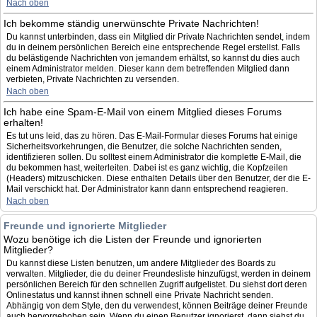
Nach oben
Ich bekomme ständig unerwünschte Private Nachrichten!
Du kannst unterbinden, dass ein Mitglied dir Private Nachrichten sendet, indem
du in deinem persönlichen Bereich eine entsprechende Regel erstellst. Falls
du belästigende Nachrichten von jemandem erhältst, so kannst du dies auch
einem Administrator melden. Dieser kann dem betreffenden Mitglied dann
verbieten, Private Nachrichten zu versenden.
Nach oben
Ich habe eine Spam-E-Mail von einem Mitglied dieses Forums
erhalten!
Es tut uns leid, das zu hören. Das E-Mail-Formular dieses Forums hat einige
Sicherheitsvorkehrungen, die Benutzer, die solche Nachrichten senden,
identifizieren sollen. Du solltest einem Administrator die komplette E-Mail, die
du bekommen hast, weiterleiten. Dabei ist es ganz wichtig, die Kopfzeilen
(Headers) mitzuschicken. Diese enthalten Details über den Benutzer, der die E-
Mail verschickt hat. Der Administrator kann dann entsprechend reagieren.
Nach oben
Freunde und ignorierte Mitglieder
Wozu benötige ich die Listen der Freunde und ignorierten
Mitglieder?
Du kannst diese Listen benutzen, um andere Mitglieder des Boards zu
verwalten. Mitglieder, die du deiner Freundesliste hinzufügst, werden in deinem
persönlichen Bereich für den schnellen Zugriff aufgelistet. Du siehst dort deren
Onlinestatus und kannst ihnen schnell eine Private Nachricht senden.
Abhängig von dem Style, den du verwendest, können Beiträge deiner Freunde
auch hervorgehoben sein. Wenn du einen Benutzer ignorierst, dann siehst du