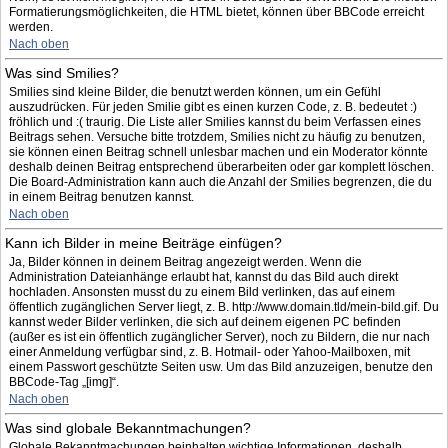
Formatierungsmöglichkeiten, die HTML bietet, können über BBCode erreicht
werden.
Nach oben
Was sind Smilies?
Smilies sind kleine Bilder, die benutzt werden können, um ein Gefühl
auszudrücken. Für jeden Smilie gibt es einen kurzen Code, z. B. bedeutet :)
fröhlich und :( traurig. Die Liste aller Smilies kannst du beim Verfassen eines
Beitrags sehen. Versuche bitte trotzdem, Smilies nicht zu häufig zu benutzen,
sie können einen Beitrag schnell unlesbar machen und ein Moderator könnte
deshalb deinen Beitrag entsprechend überarbeiten oder gar komplett löschen.
Die Board-Administration kann auch die Anzahl der Smilies begrenzen, die du
in einem Beitrag benutzen kannst.
Nach oben
Kann ich Bilder in meine Beiträge einfügen?
Ja, Bilder können in deinem Beitrag angezeigt werden. Wenn die
Administration Dateianhänge erlaubt hat, kannst du das Bild auch direkt
hochladen. Ansonsten musst du zu einem Bild verlinken, das auf einem
öffentlich zugänglichen Server liegt, z. B. http://www.domain.tld/mein-bild.gif. Du
kannst weder Bilder verlinken, die sich auf deinem eigenen PC befinden
(außer es ist ein öffentlich zugänglicher Server), noch zu Bildern, die nur nach
einer Anmeldung verfügbar sind, z. B. Hotmail- oder Yahoo-Mailboxen, mit
einem Passwort geschützte Seiten usw. Um das Bild anzuzeigen, benutze den
BBCode-Tag „[img]“.
Nach oben
Was sind globale Bekanntmachungen?
Globale Bekanntmachungen beinhalten wichtige Informationen, deshalb