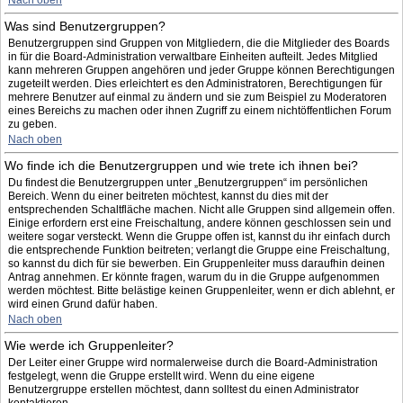
Nach oben
Was sind Benutzergruppen?
Benutzergruppen sind Gruppen von Mitgliedern, die die Mitglieder des Boards
in für die Board-Administration verwaltbare Einheiten aufteilt. Jedes Mitglied
kann mehreren Gruppen angehören und jeder Gruppe können Berechtigungen
zugeteilt werden. Dies erleichtert es den Administratoren, Berechtigungen für
mehrere Benutzer auf einmal zu ändern und sie zum Beispiel zu Moderatoren
eines Bereichs zu machen oder ihnen Zugriff zu einem nichtöffentlichen Forum
zu geben.
Nach oben
Wo finde ich die Benutzergruppen und wie trete ich ihnen bei?
Du findest die Benutzergruppen unter „Benutzergruppen“ im persönlichen
Bereich. Wenn du einer beitreten möchtest, kannst du dies mit der
entsprechenden Schaltfläche machen. Nicht alle Gruppen sind allgemein offen.
Einige erfordern erst eine Freischaltung, andere können geschlossen sein und
weitere sogar versteckt. Wenn die Gruppe offen ist, kannst du ihr einfach durch
die entsprechende Funktion beitreten; verlangt die Gruppe eine Freischaltung,
so kannst du dich für sie bewerben. Ein Gruppenleiter muss daraufhin deinen
Antrag annehmen. Er könnte fragen, warum du in die Gruppe aufgenommen
werden möchtest. Bitte belästige keinen Gruppenleiter, wenn er dich ablehnt, er
wird einen Grund dafür haben.
Nach oben
Wie werde ich Gruppenleiter?
Der Leiter einer Gruppe wird normalerweise durch die Board-Administration
festgelegt, wenn die Gruppe erstellt wird. Wenn du eine eigene
Benutzergruppe erstellen möchtest, dann solltest du einen Administrator