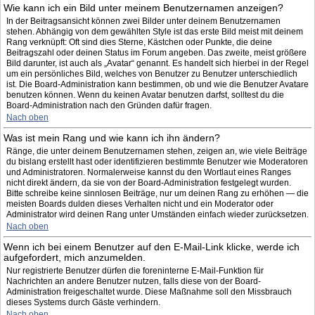
Wie kann ich ein Bild unter meinem Benutzernamen anzeigen?
In der Beitragsansicht können zwei Bilder unter deinem Benutzernamen
stehen. Abhängig von dem gewählten Style ist das erste Bild meist mit deinem
Rang verknüpft: Oft sind dies Sterne, Kästchen oder Punkte, die deine
Beitragszahl oder deinen Status im Forum angeben. Das zweite, meist größere
Bild darunter, ist auch als „Avatar“ genannt. Es handelt sich hierbei in der Regel
um ein persönliches Bild, welches von Benutzer zu Benutzer unterschiedlich
ist. Die Board-Administration kann bestimmen, ob und wie die Benutzer Avatare
benutzen können. Wenn du keinen Avatar benutzen darfst, solltest du die
Board-Administration nach den Gründen dafür fragen.
Nach oben
Was ist mein Rang und wie kann ich ihn ändern?
Ränge, die unter deinem Benutzernamen stehen, zeigen an, wie viele Beiträge
du bislang erstellt hast oder identifizieren bestimmte Benutzer wie Moderatoren
und Administratoren. Normalerweise kannst du den Wortlaut eines Ranges
nicht direkt ändern, da sie von der Board-Administration festgelegt wurden.
Bitte schreibe keine sinnlosen Beiträge, nur um deinen Rang zu erhöhen — die
meisten Boards dulden dieses Verhalten nicht und ein Moderator oder
Administrator wird deinen Rang unter Umständen einfach wieder zurücksetzen.
Nach oben
Wenn ich bei einem Benutzer auf den E-Mail-Link klicke, werde ich
aufgefordert, mich anzumelden.
Nur registrierte Benutzer dürfen die foreninterne E-Mail-Funktion für
Nachrichten an andere Benutzer nutzen, falls diese von der Board-
Administration freigeschaltet wurde. Diese Maßnahme soll den Missbrauch
dieses Systems durch Gäste verhindern.
Nach oben