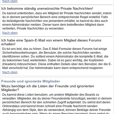
Nach oben
Ich bekomme ständig unerwünschte Private Nachrichten!
Du kannst unterbinden, dass ein Mitglied dir Private Nachrichten sendet, indem
du in deinem persönlichen Bereich eine entsprechende Regel erstellst. Falls
du belästigende Nachrichten von jemandem erhältst, so kannst du dies auch
einem Administrator melden. Dieser kann dem betreffenden Mitglied dann
verbieten, Private Nachrichten zu versenden.
Nach oben
Ich habe eine Spam-E-Mail von einem Mitglied dieses Forums
erhalten!
Es tut uns leid, das zu hören. Das E-Mail-Formular dieses Forums hat einige
Sicherheitsvorkehrungen, die Benutzer, die solche Nachrichten senden,
identifizieren sollen. Du solltest einem Administrator die komplette E-Mail, die
du bekommen hast, weiterleiten. Dabei ist es ganz wichtig, die Kopfzeilen
(Headers) mitzuschicken. Diese enthalten Details über den Benutzer, der die E-
Mail verschickt hat. Der Administrator kann dann entsprechend reagieren.
Nach oben
Freunde und ignorierte Mitglieder
Wozu benötige ich die Listen der Freunde und ignorierten
Mitglieder?
Du kannst diese Listen benutzen, um andere Mitglieder des Boards zu
verwalten. Mitglieder, die du deiner Freundesliste hinzufügst, werden in deinem
persönlichen Bereich für den schnellen Zugriff aufgelistet. Du siehst dort deren
Onlinestatus und kannst ihnen schnell eine Private Nachricht senden.
Abhängig von dem Style, den du verwendest, können Beiträge deiner Freunde
auch hervorgehoben sein. Wenn du einen Benutzer ignorierst, dann siehst du