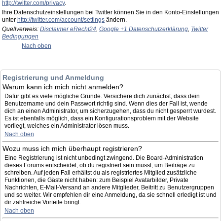
http://twitter.com/privacy
.
Ihre Datenschutzeinstellungen bei Twitter können Sie in den Konto-Einstellungen
unter
http://twitter.com/account/settings
ändern.
Quellverweis:
Disclaimer eRecht24
,
Google +1 Datenschutzerklärung
,
Twitter
Bedingungen
Nach oben
Registrierung und Anmeldung
Warum kann ich mich nicht anmelden?
Dafür gibt es viele mögliche Gründe. Versichere dich zunächst, dass dein
Benutzername und dein Passwort richtig sind. Wenn dies der Fall ist, wende
dich an einen Administrator, um sicherzugehen, dass du nicht gesperrt wurdest.
Es ist ebenfalls möglich, dass ein Konfigurationsproblem mit der Website
vorliegt, welches ein Administrator lösen muss.
Nach oben
Wozu muss ich mich überhaupt registrieren?
Eine Registrierung ist nicht unbedingt zwingend. Die Board-Administration
dieses Forums entscheidet, ob du registriert sein musst, um Beiträge zu
schreiben. Auf jeden Fall erhältst du als registriertes Mitglied zusätzliche
Funktionen, die Gäste nicht haben: zum Beispiel Avatarbilder, Private
Nachrichten, E-Mail-Versand an andere Mitglieder, Beitritt zu Benutzergruppen
und so weiter. Wir empfehlen dir eine Anmeldung, da sie schnell erledigt ist und
dir zahlreiche Vorteile bringt.
Nach oben