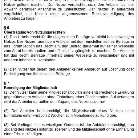
Ansprüchen Dritter, die diese wegen der Verletzung eines Rechts durch den
Nutzer geltend machen. Der Nutzer verpflichtet sich, den Anbieter bei der
Abwehr derartiger Ansprüche zu unterstützen. Der Nutzer ist außerdem
verpflichtet, die Kosten einer angemessenen Rechtsverteidigung des
Anbieters zu tragen.
§ 6
Übertragung von Nutzungsrechten
(1) Das Urheberrecht für die eingestellten Beiträge verbleibt beim jeweiligen
Nutzer. Der Nutzer räumt dem Anbieter mit dem Einstellen seines Beitrags in
das Forum jedoch das Recht ein, den Beitrag dauerhaft auf seiner Webseite
zum Abruf bereitzuhalten und öffentlich zugänglich zu machen. Der Anbieter
hat das Recht, Beiträge innerhalb seiner Webseite zu verschieben und mit
anderen Inhalten zu verbinden.
(2) Der Nutzer hat gegen den Anbieter keinen Anspruch auf Löschung oder
Berichtigung von ihm erstellter Beiträge.
§ 7
Beendigung der Mitgliedschaft
(1) Der Nutzer kann seine Mitgliedschaft durch eine entsprechende Erklärung
gegenüber dem Anbieter ohne Einhaltung einer Frist beenden. Auf Verlangen
wird der Anbieter daraufhin den Zugang des Nutzers sperren.
(2) Der Anbieter ist berechtigt, die Mitgliedschaft eines Nutzers unter
Einhaltung einer Frist von 2 Wochen zum Monatsende zu kündigen.
(3) Bei Vorliegen eines wichtigen Grundes ist der Anbieter berechtigt, den
Zugang des Nutzers sofort zu sperren und die Mitgliedschaft ohne Einhaltung
einer Frist zu kündigen.