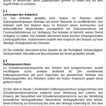
Nutzer ist verpflichtet, seine Zugangsdaten geheim zu halten und vor dem
Zugriff Dritter zu schützen.
§ 3
Leistungen des Anbieters
(1) Der Anbieter gestattet dem Nutzer, im Rahmen dieser
Nutzungsbedingungen Beiträge auf seiner Webseite zu veröffentlichen. Der
Anbieter stellt den Nutzern dazu im Rahmen seiner technischen und
wirtschaftlichen Möglichkeiten unentgeltlich ein Diskussionsforum mit
Communityfunktionen zur Verfügung. Der Anbieter ist bemüht, seinen Dienst
verfügbar zu halten. Der Anbieter übernimmt keine darüber hinausgehenden
Leistungspflichten. Insbesondere besteht kein Anspruch des Nutzers auf eine
ständige Verfügbarkeit des Dienstes.
(2) Der Anbieter übernimmt keine Gewähr für die Richtigkeit, Vollständigkeit,
Verlässlichkeit, Aktualität und Brauchbarkeit der bereit gestellten Inhalte.
§ 4
Haftungsausschluss
(1) Schadensersatzansprüche des Nutzers sind ausgeschlossen, soweit
nachfolgend nichts anderes bestimmt ist. Der vorstehende
Haftungsausschluss gilt auch zugunsten der gesetzlichen Vertreter und
Erfüllungsgehilfen des Anbieters, sofern der Nutzer Ansprüche gegen diese
geltend macht.
(2) Von dem in Absatz 1 bestimmten Haftungsausschluss ausgenommen sind
Schadensersatzansprüche aufgrund einer Verletzung des Lebens, des
Körpers, der Gesundheit und Schadensersatzansprüche aus der Verletzung
wesentlicher Vertragspflichten. Wesentliche Vertragspflichten sind solche,
deren Erfüllung zur Erreichung des Ziels des Vertrags notwendig ist. Von dem