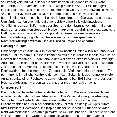
Vollständigkeit und Aktualität der Inhalte können wir jedoch keine Gewähr
übernehmen. Als Diensteanbieter sind wir gemäß § 7 Abs.1 TMG für eigene
Inhalte auf diesen Seiten nach den allgemeinen Gesetzen verantwortlich. Nach
§§ 8 bis 10 TMG sind wir als Diensteanbieter jedoch nicht verpflichtet,
übermittelte oder gespeicherte fremde Informationen zu überwachen oder nach
Umständen zu forschen, die auf eine rechtswidrige Tätigkeit hinweisen.
Verpflichtungen zur Entfernung oder Sperrung der Nutzung von Informationen
nach den allgemeinen Gesetzen bleiben hiervon unberührt. Eine diesbezügliche
Haftung ist jedoch erst ab dem Zeitpunkt der Kenntnis einer konkreten
Rechtsverletzung möglich. Bei Bekanntwerden von entsprechenden
Rechtsverletzungen werden wir diese Inhalte umgehend entfernen.
Haftung für Links
Unser Angebot enthält Links zu externen Webseiten Dritter, auf deren Inhalte wir
keinen Einfluss haben. Deshalb können wir für diese fremden Inhalte auch keine
Gewähr übernehmen. Für die Inhalte der verlinkten Seiten ist stets der jeweilige
Anbieter oder Betreiber der Seiten verantwortlich. Die verlinkten Seiten wurden
zum Zeitpunkt der Verlinkung auf mögliche Rechtsverstöße überprüft.
Rechtswidrige Inhalte waren zum Zeitpunkt der Verlinkung nicht erkennbar. Eine
permanente inhaltliche Kontrolle der verlinkten Seiten ist jedoch ohne konkrete
Anhaltspunkte einer Rechtsverletzung nicht zumutbar. Bei Bekanntwerden von
Rechtsverletzungen werden wir derartige Links umgehend entfernen.
Urheberrecht
Die durch die Seitenbetreiber erstellten Inhalte und Werke auf diesen Seiten
unterliegen dem deutschen Urheberrecht. Die Vervielfältigung, Bearbeitung,
Verbreitung und jede Art der Verwertung außerhalb der Grenzen des
Urheberrechtes bedürfen der schriftlichen Zustimmung des jeweiligen Autors
bzw. Erstellers. Downloads und Kopien dieser Seite sind nur für den privaten,
nicht kommerziellen Gebrauch gestattet. Soweit die Inhalte auf dieser Seite nicht
vom Betreiber erstellt wurden, werden die Urheberrechte Dritter beachtet.