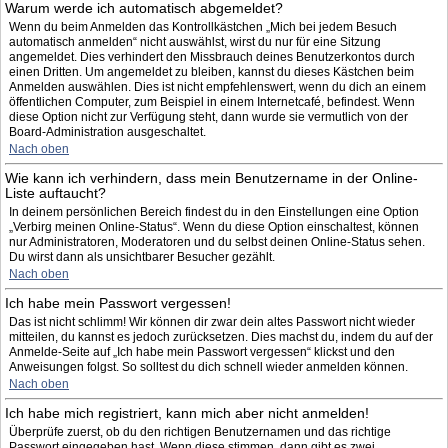
Warum werde ich automatisch abgemeldet?
Wenn du beim Anmelden das Kontrollkästchen „Mich bei jedem Besuch
automatisch anmelden“ nicht auswählst, wirst du nur für eine Sitzung
angemeldet. Dies verhindert den Missbrauch deines Benutzerkontos durch
einen Dritten. Um angemeldet zu bleiben, kannst du dieses Kästchen beim
Anmelden auswählen. Dies ist nicht empfehlenswert, wenn du dich an einem
öffentlichen Computer, zum Beispiel in einem Internetcafé, befindest. Wenn
diese Option nicht zur Verfügung steht, dann wurde sie vermutlich von der
Board-Administration ausgeschaltet.
Nach oben
Wie kann ich verhindern, dass mein Benutzername in der Online-
Liste auftaucht?
In deinem persönlichen Bereich findest du in den Einstellungen eine Option
„Verbirg meinen Online-Status“. Wenn du diese Option einschaltest, können
nur Administratoren, Moderatoren und du selbst deinen Online-Status sehen.
Du wirst dann als unsichtbarer Besucher gezählt.
Nach oben
Ich habe mein Passwort vergessen!
Das ist nicht schlimm! Wir können dir zwar dein altes Passwort nicht wieder
mitteilen, du kannst es jedoch zurücksetzen. Dies machst du, indem du auf der
Anmelde-Seite auf „Ich habe mein Passwort vergessen“ klickst und den
Anweisungen folgst. So solltest du dich schnell wieder anmelden können.
Nach oben
Ich habe mich registriert, kann mich aber nicht anmelden!
Überprüfe zuerst, ob du den richtigen Benutzernamen und das richtige
Passwort eingegeben hast. Wenn diese stimmen, dann gibt es zwei