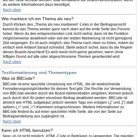
auf der Seite sichtbar werden. Bitte kontaktiere die Board-Administration, wenn
du weitere Informationen dazu benötigst.
Nach oben
Wie markiere ich ein Thema als neu?
Durch Klicken des „Thema als neu markieren“-Links in der Beitragsansicht
kannst du das Thema wieder ganz nach oben auf die erste Seite des Forums
holen. Wenn du den entsprechenden Link nicht siehst, dann ist die Funktion
möglicherweise deaktiviert oder seit der letzten Markierung ist nicht genügend
Zeit vergangen. Es ist auch möglich, das Thema nach oben zu holen, indem du
einfach eine Antwort darauf schreibst. Stelle jedoch sicher, dass du die Regeln
dieses Boards beachtest! Es wird meist nicht gerne gesehen, wenn ohne
triftigen Grund auf alte oder abgeschlossene Themen geantwortet wird.
Nach oben
Textformatierung und Thementypen
Was ist BBCode?
BBCode ist eine spezielle Umsetzung von HTML, die dir weitreichende
Formatierungsmöglichkeiten für deinen Text gibt. Die Rechte zur Verwendung
von BBCode werden durch die Board-Administration vergeben, können jedoch
auch durch dich für jeden einzelnen Beitrag deaktiviert werden. BBCode ist
ähnlich wie HTML aufgebaut, jedoch werden Tags von eckigen („[“ und „]“) statt
spitzen („<“ und „>“) Klammern eingeschlossen. Weitere Informationen zu
BBCode findest du auf einer speziellen Hilfe-Seite, die von der Seite zur
Beitragserstellung aus zugänglich ist.
Nach oben
Kann ich HTML benutzen?
Nein, es ist nicht möglich, HTML-Code in Beiträgen zu verwenden. Die meisten