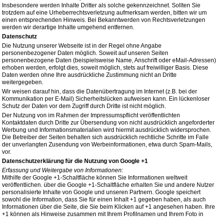
Insbesondere werden Inhalte Dritter als solche gekennzeichnet. Sollten Sie
trotzdem auf eine Urheberrechtsverletzung aufmerksam werden, bitten wir um
einen entsprechenden Hinweis. Bei Bekanntwerden von Rechtsverletzungen
werden wir derartige Inhalte umgehend entfernen.
Datenschutz
Die Nutzung unserer Webseite ist in der Regel ohne Angabe
personenbezogener Daten möglich. Soweit auf unseren Seiten
personenbezogene Daten (beispielsweise Name, Anschrift oder eMail-Adressen)
erhoben werden, erfolgt dies, soweit möglich, stets auf freiwilliger Basis. Diese
Daten werden ohne Ihre ausdrückliche Zustimmung nicht an Dritte
weitergegeben.
Wir weisen darauf hin, dass die Datenübertragung im Internet (z.B. bei der
Kommunikation per E-Mail) Sicherheitslücken aufweisen kann. Ein lückenloser
Schutz der Daten vor dem Zugriff durch Dritte ist nicht möglich.
Der Nutzung von im Rahmen der Impressumspflicht veröffentlichten
Kontaktdaten durch Dritte zur Übersendung von nicht ausdrücklich angeforderter
Werbung und Informationsmaterialien wird hiermit ausdrücklich widersprochen.
Die Betreiber der Seiten behalten sich ausdrücklich rechtliche Schritte im Falle
der unverlangten Zusendung von Werbeinformationen, etwa durch Spam-Mails,
vor.
Datenschutzerklärung für die Nutzung von Google +1
Erfassung und Weitergabe von Informationen:
Mithilfe der Google +1-Schaltfläche können Sie Informationen weltweit
veröffentlichen. über die Google +1-Schaltfläche erhalten Sie und andere Nutzer
personalisierte Inhalte von Google und unseren Partnern. Google speichert
sowohl die Information, dass Sie für einen Inhalt +1 gegeben haben, als auch
Informationen über die Seite, die Sie beim Klicken auf +1 angesehen haben. Ihre
+1 können als Hinweise zusammen mit Ihrem Profilnamen und Ihrem Foto in