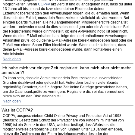
Möglichkeiten. Wenn
COPPA
aktiviert ist und du angegeben hast, dass du unter
13 Jahre alt bist, musst du bzw. einer deiner Eltern oder deiner
Erziehungsberechtigten den Anweisungen folgen, die du erhalten hast. Wenn
dies nicht der Fall ist, muss dein Benutzerkonto vielleicht aktiviert werden. Bei
einigen Boards müssen alle neu angemeldeten Mitglieder erst freigeschaltet
werden – entweder musst du dies selbst erledigen oder ein Administrator. Bei
der Registrierung wurde dir mitgeteilt, ob eine Aktivierung nötig ist oder nicht.
Wenn du eine E-Mail erhalten hast, folge den dort enthaltenen Anweisungen.
Ansonsten prüfe, ob du deine E-Mail-Adresse korrekt eingegeben hast oder die
E-Mail von einem Spam-Filter blockiert wurde. Wenn du dir sicher bist, dass
deine E-Mail-Adresse korrekt eingegeben wurde, dann kontaktiere einen
Administrator.
Nach oben
Ich habe mich vor einiger Zeit registriert, kann mich aber nicht mehr
anmelden?!
Es kann sein, dass ein Administrator dein Benutzerkonto aus verschieden
Gründen deaktiviert oder gelöscht hat. Außerdem löschen viele Boards
regelmäßig Benutzer, die für längere Zeit keine Beiträge geschrieben haben,
um die Datenbankgröße zu verringern. Registriere dich einfach erneut und
nimm aktiv an den Diskussionen teil!
Nach oben
Was ist COPPA?
COPPA, ausgeschrieben Child Online Privacy and Protection Act of 1998
(deutsch: Gesetz zum Schutz der Privatsphäre von Kindern im Internet von
1998) ist ein Gesetz in den USA, welches festlegt, dass Websites, die
möglicherweise persönliche Daten von Kindern unter 13 Jahren erheben,
hierzu die Zustimmung der Eltern beziehungsweise des oder der