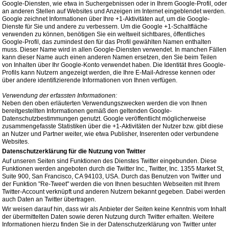
Google-Diensten, wie etwa in Suchergebnissen oder in Ihrem Google-Profil, oder
an anderen Stellen auf Websites und Anzeigen im Internet eingeblendet werden.
Google zeichnet Informationen über Ihre +1-Aktivitäten auf, um die Google-
Dienste für Sie und andere zu verbessern. Um die Google +1-Schaltfläche
verwenden zu können, benötigen Sie ein weltweit sichtbares, öffentliches
Google-Profil, das zumindest den für das Profil gewählten Namen enthalten
muss. Dieser Name wird in allen Google-Diensten verwendet. In manchen Fällen
kann dieser Name auch einen anderen Namen ersetzen, den Sie beim Teilen
von Inhalten über Ihr Google-Konto verwendet haben. Die Identität Ihres Google-
Profils kann Nutzern angezeigt werden, die Ihre E-Mail-Adresse kennen oder
über andere identifizierende Informationen von Ihnen verfügen.
Verwendung der erfassten Informationen:
Neben den oben erläuterten Verwendungszwecken werden die von Ihnen
bereitgestellten Informationen gemäß den geltenden Google-
Datenschutzbestimmungen genutzt. Google veröffentlicht möglicherweise
zusammengefasste Statistiken über die +1-Aktivitäten der Nutzer bzw. gibt diese
an Nutzer und Partner weiter, wie etwa Publisher, Inserenten oder verbundene
Websites.
Datenschutzerklärung für die Nutzung von Twitter
Auf unseren Seiten sind Funktionen des Dienstes Twitter eingebunden. Diese
Funktionen werden angeboten durch die Twitter Inc., Twitter, Inc. 1355 Market St,
Suite 900, San Francisco, CA 94103, USA. Durch das Benutzen von Twitter und
der Funktion "Re-Tweet" werden die von Ihnen besuchten Webseiten mit Ihrem
Twitter-Account verknüpft und anderen Nutzern bekannt gegeben. Dabei werden
auch Daten an Twitter übertragen.
Wir weisen darauf hin, dass wir als Anbieter der Seiten keine Kenntnis vom Inhalt
der übermittelten Daten sowie deren Nutzung durch Twitter erhalten. Weitere
Informationen hierzu finden Sie in der Datenschutzerklärung von Twitter unter