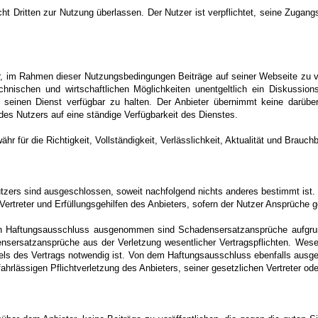
cht Dritten zur Nutzung überlassen. Der Nutzer ist verpflichtet, seine Zuga
r, im Rahmen dieser Nutzungsbedingungen Beiträge auf seiner Webseite zu ver
nischen und wirtschaftlichen Möglichkeiten unentgeltlich ein Diskussio
, seinen Dienst verfügbar zu halten. Der Anbieter übernimmt keine darüber
es Nutzers auf eine ständige Verfügbarkeit des Dienstes.
r für die Richtigkeit, Vollständigkeit, Verlässlichkeit, Aktualität und Brauchba
zers sind ausgeschlossen, soweit nachfolgend nichts anderes bestimmt ist
 Vertreter und Erfüllungsgehilfen des Anbieters, sofern der Nutzer Ansprüche 
n Haftungsausschluss ausgenommen sind Schadensersatzansprüche aufgrun
sersatzansprüche aus der Verletzung wesentlicher Vertragspflichten. Wesent
Ziels des Vertrags notwendig ist. Von dem Haftungsausschluss ebenfalls ausg
fahrlässigen Pflichtverletzung des Anbieters, seiner gesetzlichen Vertreter od