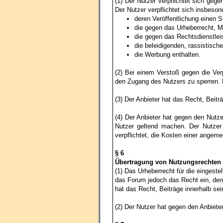
(1) Der Nutzer verpflichtet sich geg
Der Nutzer verpflichtet sich insbeson
deren Veröffentlichung einen St
die gegen das Urheberrecht, 
die gegen das Rechtsdienstlei
die beleidigenden, rassistisch
die Werbung enthalten.
(2) Bei einem Verstoß gegen die Ver
den Zugang des Nutzers zu sperren. D
(3) Der Anbieter hat das Recht, Beit
(4) Der Anbieter hat gegen den Nutze
Nutzer geltend machen. Der Nutzer 
verpflichtet, die Kosten einer angem
§ 6
Übertragung von Nutzungsrechten
(1) Das Urheberrecht für die eingeste
das Forum jedoch das Recht ein, den 
hat das Recht, Beiträge innerhalb se
(2) Der Nutzer hat gegen den Anbiete