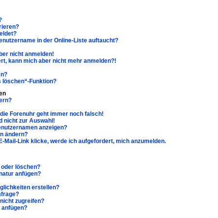
?
rieren?
eldet?
enutzername in der Online-Liste auftaucht?
aber nicht anmelden!
riert, kann mich aber nicht mehr anmelden?!
en?
s löschen“-Funktion?
en
ern?
r die Forenuhr geht immer noch falsch!
 nicht zur Auswahl!
Benutzernamen anzeigen?
hn ändern?
-Mail-Link klicke, werde ich aufgefordert, mich anzumelden.
n oder löschen?
natur anfügen?
lichkeiten erstellen?
mfrage?
nicht zugreifen?
e anfügen?