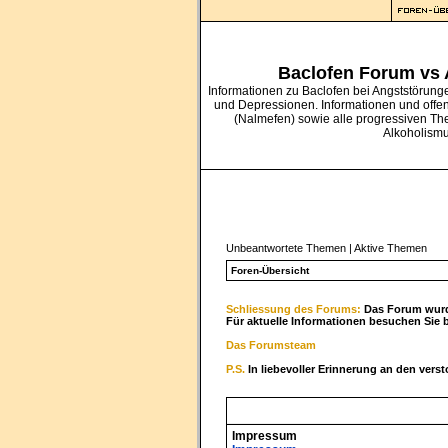
Baclofen Forum vs
Informationen zu Baclofen bei Angststörung
und Depressionen. Informationen und offe
(Nalmefen) sowie alle progressiven Th
Alkoholism
Unbeantwortete Themen
|
Aktive Themen
Foren-Übersicht
Schliessung des Forums:
Das Forum wurde
Für aktuelle Informationen besuchen Sie 
Das Forumsteam
P.S.
In liebevoller Erinnerung an den vers
Impressum