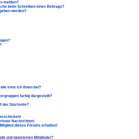
en melden?
äche beim Schreiben eines Beitrags?
egeben werden?
fügen?
?
wie trete ich ihnen bei?
rgruppen farbig dargestellt?
 der Startseite?
verschicken!
ivate Nachrichten!
Mitglied dieses Forums erhalten!
nde und ignorierten Mitglieder?