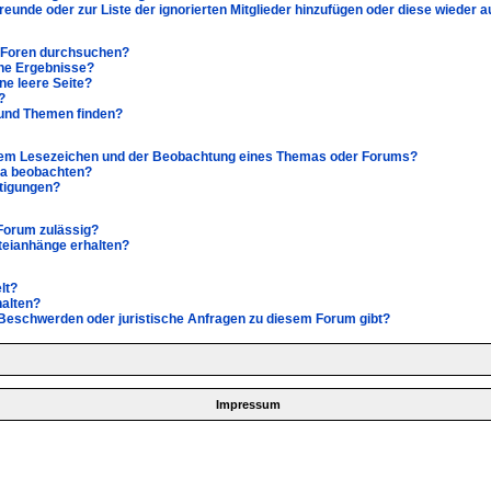
Freunde oder zur Liste der ignorierten Mitglieder hinzufügen oder diese wieder 
e Foren durchsuchen?
ine Ergebnisse?
e leere Seite?
?
 und Themen finden?
inem Lesezeichen und der Beobachtung eines Themas oder Forums?
ma beobachten?
htigungen?
Forum zulässig?
ateianhänge erhalten?
lt?
halten?
s Beschwerden oder juristische Anfragen zu diesem Forum gibt?
Impressum