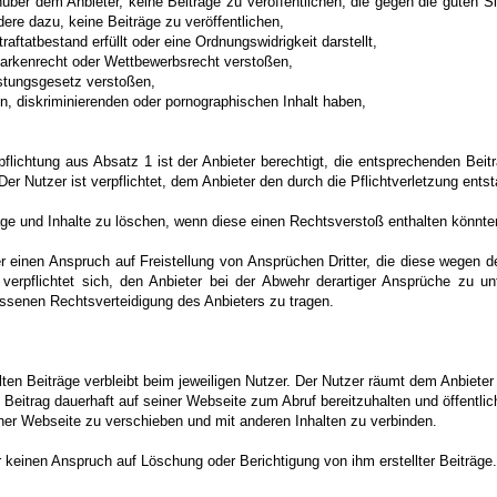
enüber dem Anbieter, keine Beiträge zu veröffentlichen, die gegen die guten S
dere dazu, keine Beiträge zu veröffentlichen,
raftatbestand erfüllt oder eine Ordnungswidrigkeit darstellt,
Markenrecht oder Wettbewerbsrecht verstoßen,
stungsgesetz verstoßen,
en, diskriminierenden oder pornographischen Inhalt haben,
pflichtung aus Absatz 1 ist der Anbieter berechtigt, die entsprechenden Bei
er Nutzer ist verpflichtet, dem Anbieter den durch die Pflichtverletzung ent
räge und Inhalte zu löschen, wenn diese einen Rechtsverstoß enthalten könnte
r einen Anspruch auf Freistellung von Ansprüchen Dritter, die diese wegen 
verpflichtet sich, den Anbieter bei der Abwehr derartiger Ansprüche zu un
essenen Rechtsverteidigung des Anbieters zu tragen.
llten Beiträge verbleibt beim jeweiligen Nutzer. Der Nutzer räumt dem Anbieter
Beitrag dauerhaft auf seiner Webseite zum Abruf bereitzuhalten und öffentli
iner Webseite zu verschieben und mit anderen Inhalten zu verbinden.
r keinen Anspruch auf Löschung oder Berichtigung von ihm erstellter Beiträge.