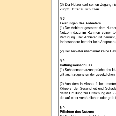
(3) Der Nutzer darf seinen Zugang ni
Zugriff Dritter zu schützen.
§ 3
Leistungen des Anbieters
(1) Der Anbieter gestattet dem Nutze
Nutzern dazu im Rahmen seiner tech
Verfügung. Der Anbieter ist bemüht
Insbesondere besteht kein Anspruch d
(2) Der Anbieter übernimmt keine Gewäh
§ 4
Haftungsausschluss
(1) Schadensersatzansprüche des Nut
gilt auch zugunsten der gesetzlichen
(2) Von dem in Absatz 1 bestimmte
Körpers, der Gesundheit und Schaden
deren Erfüllung zur Erreichung des 
die auf einer vorsätzlichen oder grob 
§ 5
Pflichten des Nutzers