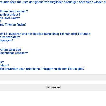
Freunde oder zur Liste der ignorierten Mitglieder hinzufügen oder diese wieder 
e Foren durchsuchen?
ine Ergebnisse?
e leere Seite?
?
 und Themen finden?
inem Lesezeichen und der Beobachtung eines Themas oder Forums?
ma beobachten?
htigungen?
Forum zulässig?
ateianhänge erhalten?
lt?
halten?
s Beschwerden oder juristische Anfragen zu diesem Forum gibt?
Impressum