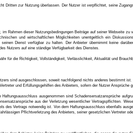
cht Dritten zur Nutzung überlassen. Der Nutzer ist verpflichtet, seine Zuga
r, im Rahmen dieser Nutzungsbedingungen Beiträge auf seiner Webseite zu ver
nischen und wirtschaftlichen Möglichkeiten unentgeltlich ein Diskussio
, seinen Dienst verfügbar zu halten. Der Anbieter übernimmt keine darüber
es Nutzers auf eine ständige Verfügbarkeit des Dienstes.
r für die Richtigkeit, Vollständigkeit, Verlässlichkeit, Aktualität und Brauchba
zers sind ausgeschlossen, soweit nachfolgend nichts anderes bestimmt ist
 Vertreter und Erfüllungsgehilfen des Anbieters, sofern der Nutzer Ansprüche 
n Haftungsausschluss ausgenommen sind Schadensersatzansprüche aufgrun
sersatzansprüche aus der Verletzung wesentlicher Vertragspflichten. Wesent
Ziels des Vertrags notwendig ist. Von dem Haftungsausschluss ebenfalls ausg
fahrlässigen Pflichtverletzung des Anbieters, seiner gesetzlichen Vertreter od