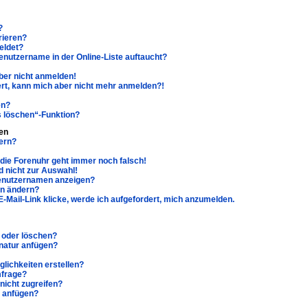
?
rieren?
eldet?
enutzername in der Online-Liste auftaucht?
aber nicht anmelden!
riert, kann mich aber nicht mehr anmelden?!
en?
s löschen“-Funktion?
en
ern?
r die Forenuhr geht immer noch falsch!
 nicht zur Auswahl!
Benutzernamen anzeigen?
hn ändern?
-Mail-Link klicke, werde ich aufgefordert, mich anzumelden.
n oder löschen?
natur anfügen?
lichkeiten erstellen?
mfrage?
nicht zugreifen?
e anfügen?