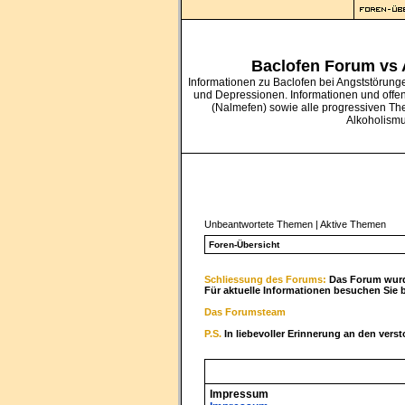
Baclofen Forum vs
Informationen zu Baclofen bei Angststörung
und Depressionen. Informationen und offe
(Nalmefen) sowie alle progressiven Th
Alkoholism
Unbeantwortete Themen
|
Aktive Themen
Foren-Übersicht
Schliessung des Forums:
Das Forum wurde
Für aktuelle Informationen besuchen Sie 
Das Forumsteam
P.S.
In liebevoller Erinnerung an den vers
Impressum