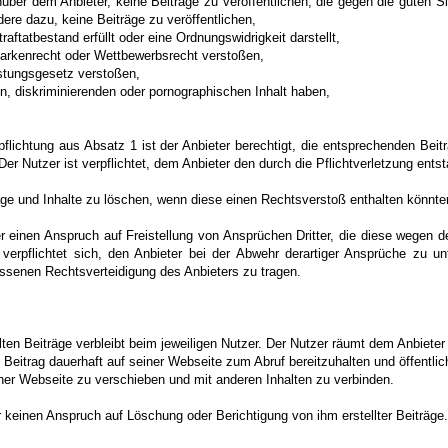
enüber dem Anbieter, keine Beiträge zu veröffentlichen, die gegen die guten S
dere dazu, keine Beiträge zu veröffentlichen,
raftatbestand erfüllt oder eine Ordnungswidrigkeit darstellt,
Markenrecht oder Wettbewerbsrecht verstoßen,
stungsgesetz verstoßen,
en, diskriminierenden oder pornographischen Inhalt haben,
pflichtung aus Absatz 1 ist der Anbieter berechtigt, die entsprechenden Bei
er Nutzer ist verpflichtet, dem Anbieter den durch die Pflichtverletzung ent
räge und Inhalte zu löschen, wenn diese einen Rechtsverstoß enthalten könnte
r einen Anspruch auf Freistellung von Ansprüchen Dritter, die diese wegen 
verpflichtet sich, den Anbieter bei der Abwehr derartiger Ansprüche zu un
essenen Rechtsverteidigung des Anbieters zu tragen.
llten Beiträge verbleibt beim jeweiligen Nutzer. Der Nutzer räumt dem Anbieter
Beitrag dauerhaft auf seiner Webseite zum Abruf bereitzuhalten und öffentli
iner Webseite zu verschieben und mit anderen Inhalten zu verbinden.
r keinen Anspruch auf Löschung oder Berichtigung von ihm erstellter Beiträge.