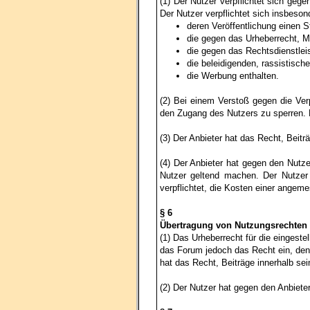
(1) Der Nutzer verpflichtet sich geg
Der Nutzer verpflichtet sich insbeson
deren Veröffentlichung einen St
die gegen das Urheberrecht, 
die gegen das Rechtsdienstlei
die beleidigenden, rassistisch
die Werbung enthalten.
(2) Bei einem Verstoß gegen die Ver
den Zugang des Nutzers zu sperren. D
(3) Der Anbieter hat das Recht, Beit
(4) Der Anbieter hat gegen den Nutze
Nutzer geltend machen. Der Nutzer 
verpflichtet, die Kosten einer angem
§ 6
Übertragung von Nutzungsrechten
(1) Das Urheberrecht für die eingeste
das Forum jedoch das Recht ein, den 
hat das Recht, Beiträge innerhalb se
(2) Der Nutzer hat gegen den Anbiete