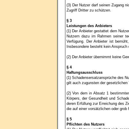
(3) Der Nutzer darf seinen Zugang ni
Zugriff Dritter zu schützen.
§ 3
Leistungen des Anbieters
(1) Der Anbieter gestattet dem Nutze
Nutzern dazu im Rahmen seiner tech
Verfügung. Der Anbieter ist bemüht
Insbesondere besteht kein Anspruch d
(2) Der Anbieter übernimmt keine Gewäh
§ 4
Haftungsausschluss
(1) Schadensersatzansprüche des Nut
gilt auch zugunsten der gesetzlichen
(2) Von dem in Absatz 1 bestimmte
Körpers, der Gesundheit und Schaden
deren Erfüllung zur Erreichung des 
die auf einer vorsätzlichen oder grob 
§ 5
Pflichten des Nutzers