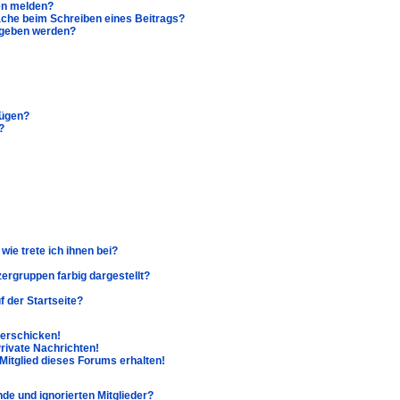
en melden?
äche beim Schreiben eines Beitrags?
egeben werden?
fügen?
?
wie trete ich ihnen bei?
rgruppen farbig dargestellt?
 der Startseite?
verschicken!
ivate Nachrichten!
Mitglied dieses Forums erhalten!
nde und ignorierten Mitglieder?