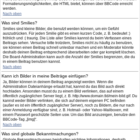
Formatierungsmöglichkeiten, die HTML bietet, können über BBCode erreicht
werden.
Nach oben
Was sind Smilies?
Smilies sind kleine Bilder, die benutzt werden können, um ein Gefühl
auszudrücken. Für jeden Smilie gibt es einen kurzen Code, z. B. bedeutet :)
fröhlich und :( traurig. Die Liste aller Smilies kannst du beim Verfassen eines
Beitrags sehen. Versuche bitte trotzdem, Smilies nicht zu häufig zu benutzen,
sie können einen Beitrag schnell unlesbar machen und ein Moderator könnte
deshalb deinen Beitrag entsprechend überarbeiten oder gar komplett löschen.
Die Board-Administration kann auch die Anzahl der Smilies begrenzen, die du
in einem Beitrag benutzen kannst.
Nach oben
Kann ich Bilder in meine Beiträge einfügen?
Ja, Bilder können in deinem Beitrag angezeigt werden. Wenn die
Administration Dateianhänge erlaubt hat, kannst du das Bild auch direkt
hochladen. Ansonsten musst du zu einem Bild verlinken, das auf einem
öffentlich zugänglichen Server liegt, z. B. http://www.domain.tld/mein-bild.gif. Du
kannst weder Bilder verlinken, die sich auf deinem eigenen PC befinden
(außer es ist ein öffentlich zugänglicher Server), noch zu Bildern, die nur nach
einer Anmeldung verfügbar sind, z. B. Hotmail- oder Yahoo-Mailboxen, mit
einem Passwort geschützte Seiten usw. Um das Bild anzuzeigen, benutze den
BBCode-Tag „[img]“.
Nach oben
Was sind globale Bekanntmachungen?
Globale Bekanntmachungen beinhalten wichtige Informationen, deshalb