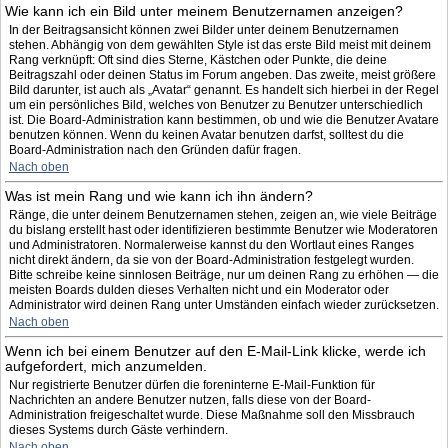
Wie kann ich ein Bild unter meinem Benutzernamen anzeigen?
In der Beitragsansicht können zwei Bilder unter deinem Benutzernamen
stehen. Abhängig von dem gewählten Style ist das erste Bild meist mit deinem
Rang verknüpft: Oft sind dies Sterne, Kästchen oder Punkte, die deine
Beitragszahl oder deinen Status im Forum angeben. Das zweite, meist größere
Bild darunter, ist auch als „Avatar“ genannt. Es handelt sich hierbei in der Regel
um ein persönliches Bild, welches von Benutzer zu Benutzer unterschiedlich
ist. Die Board-Administration kann bestimmen, ob und wie die Benutzer Avatare
benutzen können. Wenn du keinen Avatar benutzen darfst, solltest du die
Board-Administration nach den Gründen dafür fragen.
Nach oben
Was ist mein Rang und wie kann ich ihn ändern?
Ränge, die unter deinem Benutzernamen stehen, zeigen an, wie viele Beiträge
du bislang erstellt hast oder identifizieren bestimmte Benutzer wie Moderatoren
und Administratoren. Normalerweise kannst du den Wortlaut eines Ranges
nicht direkt ändern, da sie von der Board-Administration festgelegt wurden.
Bitte schreibe keine sinnlosen Beiträge, nur um deinen Rang zu erhöhen — die
meisten Boards dulden dieses Verhalten nicht und ein Moderator oder
Administrator wird deinen Rang unter Umständen einfach wieder zurücksetzen.
Nach oben
Wenn ich bei einem Benutzer auf den E-Mail-Link klicke, werde ich
aufgefordert, mich anzumelden.
Nur registrierte Benutzer dürfen die foreninterne E-Mail-Funktion für
Nachrichten an andere Benutzer nutzen, falls diese von der Board-
Administration freigeschaltet wurde. Diese Maßnahme soll den Missbrauch
dieses Systems durch Gäste verhindern.
Nach oben