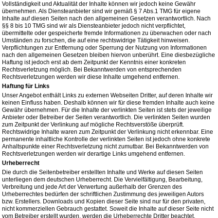
Vollständigkeit und Aktualität der Inhalte können wir jedoch keine Gewähr
übernehmen. Als Diensteanbieter sind wir gemäß § 7 Abs.1 TMG für eigene
Inhalte auf diesen Seiten nach den allgemeinen Gesetzen verantwortlich. Nach
§§ 8 bis 10 TMG sind wir als Diensteanbieter jedoch nicht verpflichtet,
übermittelte oder gespeicherte fremde Informationen zu überwachen oder nach
Umständen zu forschen, die auf eine rechtswidrige Tätigkeit hinweisen.
Verpflichtungen zur Entfernung oder Sperrung der Nutzung von Informationen
nach den allgemeinen Gesetzen bleiben hiervon unberührt. Eine diesbezügliche
Haftung ist jedoch erst ab dem Zeitpunkt der Kenntnis einer konkreten
Rechtsverletzung möglich. Bei Bekanntwerden von entsprechenden
Rechtsverletzungen werden wir diese Inhalte umgehend entfernen.
Haftung für Links
Unser Angebot enthält Links zu externen Webseiten Dritter, auf deren Inhalte wir
keinen Einfluss haben. Deshalb können wir für diese fremden Inhalte auch keine
Gewähr übernehmen. Für die Inhalte der verlinkten Seiten ist stets der jeweilige
Anbieter oder Betreiber der Seiten verantwortlich. Die verlinkten Seiten wurden
zum Zeitpunkt der Verlinkung auf mögliche Rechtsverstöße überprüft.
Rechtswidrige Inhalte waren zum Zeitpunkt der Verlinkung nicht erkennbar. Eine
permanente inhaltliche Kontrolle der verlinkten Seiten ist jedoch ohne konkrete
Anhaltspunkte einer Rechtsverletzung nicht zumutbar. Bei Bekanntwerden von
Rechtsverletzungen werden wir derartige Links umgehend entfernen.
Urheberrecht
Die durch die Seitenbetreiber erstellten Inhalte und Werke auf diesen Seiten
unterliegen dem deutschen Urheberrecht. Die Vervielfältigung, Bearbeitung,
Verbreitung und jede Art der Verwertung außerhalb der Grenzen des
Urheberrechtes bedürfen der schriftlichen Zustimmung des jeweiligen Autors
bzw. Erstellers. Downloads und Kopien dieser Seite sind nur für den privaten,
nicht kommerziellen Gebrauch gestattet. Soweit die Inhalte auf dieser Seite nicht
vom Betreiber erstellt wurden, werden die Urheberrechte Dritter beachtet.