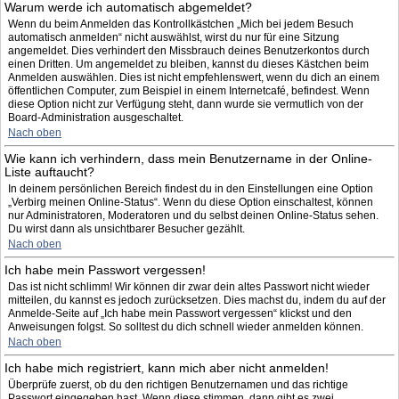
Warum werde ich automatisch abgemeldet?
Wenn du beim Anmelden das Kontrollkästchen „Mich bei jedem Besuch
automatisch anmelden“ nicht auswählst, wirst du nur für eine Sitzung
angemeldet. Dies verhindert den Missbrauch deines Benutzerkontos durch
einen Dritten. Um angemeldet zu bleiben, kannst du dieses Kästchen beim
Anmelden auswählen. Dies ist nicht empfehlenswert, wenn du dich an einem
öffentlichen Computer, zum Beispiel in einem Internetcafé, befindest. Wenn
diese Option nicht zur Verfügung steht, dann wurde sie vermutlich von der
Board-Administration ausgeschaltet.
Nach oben
Wie kann ich verhindern, dass mein Benutzername in der Online-
Liste auftaucht?
In deinem persönlichen Bereich findest du in den Einstellungen eine Option
„Verbirg meinen Online-Status“. Wenn du diese Option einschaltest, können
nur Administratoren, Moderatoren und du selbst deinen Online-Status sehen.
Du wirst dann als unsichtbarer Besucher gezählt.
Nach oben
Ich habe mein Passwort vergessen!
Das ist nicht schlimm! Wir können dir zwar dein altes Passwort nicht wieder
mitteilen, du kannst es jedoch zurücksetzen. Dies machst du, indem du auf der
Anmelde-Seite auf „Ich habe mein Passwort vergessen“ klickst und den
Anweisungen folgst. So solltest du dich schnell wieder anmelden können.
Nach oben
Ich habe mich registriert, kann mich aber nicht anmelden!
Überprüfe zuerst, ob du den richtigen Benutzernamen und das richtige
Passwort eingegeben hast. Wenn diese stimmen, dann gibt es zwei