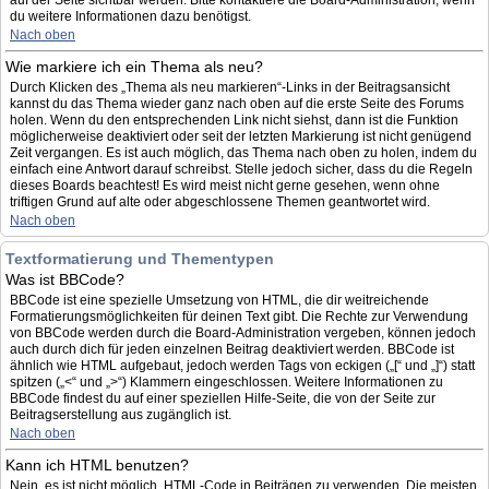
auf der Seite sichtbar werden. Bitte kontaktiere die Board-Administration, wenn
du weitere Informationen dazu benötigst.
Nach oben
Wie markiere ich ein Thema als neu?
Durch Klicken des „Thema als neu markieren“-Links in der Beitragsansicht
kannst du das Thema wieder ganz nach oben auf die erste Seite des Forums
holen. Wenn du den entsprechenden Link nicht siehst, dann ist die Funktion
möglicherweise deaktiviert oder seit der letzten Markierung ist nicht genügend
Zeit vergangen. Es ist auch möglich, das Thema nach oben zu holen, indem du
einfach eine Antwort darauf schreibst. Stelle jedoch sicher, dass du die Regeln
dieses Boards beachtest! Es wird meist nicht gerne gesehen, wenn ohne
triftigen Grund auf alte oder abgeschlossene Themen geantwortet wird.
Nach oben
Textformatierung und Thementypen
Was ist BBCode?
BBCode ist eine spezielle Umsetzung von HTML, die dir weitreichende
Formatierungsmöglichkeiten für deinen Text gibt. Die Rechte zur Verwendung
von BBCode werden durch die Board-Administration vergeben, können jedoch
auch durch dich für jeden einzelnen Beitrag deaktiviert werden. BBCode ist
ähnlich wie HTML aufgebaut, jedoch werden Tags von eckigen („[“ und „]“) statt
spitzen („<“ und „>“) Klammern eingeschlossen. Weitere Informationen zu
BBCode findest du auf einer speziellen Hilfe-Seite, die von der Seite zur
Beitragserstellung aus zugänglich ist.
Nach oben
Kann ich HTML benutzen?
Nein, es ist nicht möglich, HTML-Code in Beiträgen zu verwenden. Die meisten