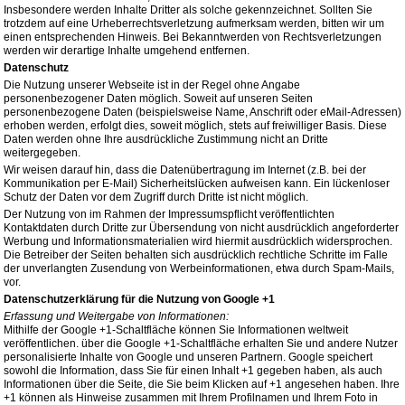
Insbesondere werden Inhalte Dritter als solche gekennzeichnet. Sollten Sie
trotzdem auf eine Urheberrechtsverletzung aufmerksam werden, bitten wir um
einen entsprechenden Hinweis. Bei Bekanntwerden von Rechtsverletzungen
werden wir derartige Inhalte umgehend entfernen.
Datenschutz
Die Nutzung unserer Webseite ist in der Regel ohne Angabe
personenbezogener Daten möglich. Soweit auf unseren Seiten
personenbezogene Daten (beispielsweise Name, Anschrift oder eMail-Adressen)
erhoben werden, erfolgt dies, soweit möglich, stets auf freiwilliger Basis. Diese
Daten werden ohne Ihre ausdrückliche Zustimmung nicht an Dritte
weitergegeben.
Wir weisen darauf hin, dass die Datenübertragung im Internet (z.B. bei der
Kommunikation per E-Mail) Sicherheitslücken aufweisen kann. Ein lückenloser
Schutz der Daten vor dem Zugriff durch Dritte ist nicht möglich.
Der Nutzung von im Rahmen der Impressumspflicht veröffentlichten
Kontaktdaten durch Dritte zur Übersendung von nicht ausdrücklich angeforderter
Werbung und Informationsmaterialien wird hiermit ausdrücklich widersprochen.
Die Betreiber der Seiten behalten sich ausdrücklich rechtliche Schritte im Falle
der unverlangten Zusendung von Werbeinformationen, etwa durch Spam-Mails,
vor.
Datenschutzerklärung für die Nutzung von Google +1
Erfassung und Weitergabe von Informationen:
Mithilfe der Google +1-Schaltfläche können Sie Informationen weltweit
veröffentlichen. über die Google +1-Schaltfläche erhalten Sie und andere Nutzer
personalisierte Inhalte von Google und unseren Partnern. Google speichert
sowohl die Information, dass Sie für einen Inhalt +1 gegeben haben, als auch
Informationen über die Seite, die Sie beim Klicken auf +1 angesehen haben. Ihre
+1 können als Hinweise zusammen mit Ihrem Profilnamen und Ihrem Foto in