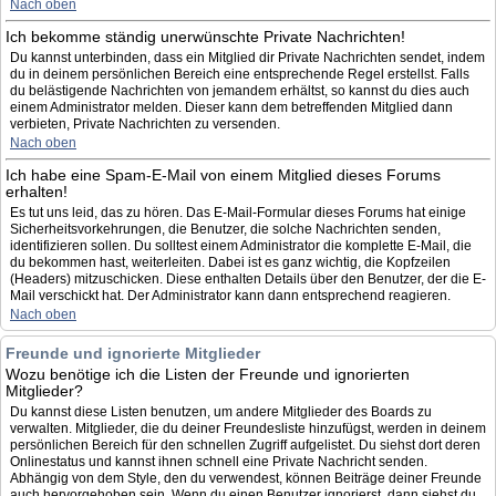
Nach oben
Ich bekomme ständig unerwünschte Private Nachrichten!
Du kannst unterbinden, dass ein Mitglied dir Private Nachrichten sendet, indem
du in deinem persönlichen Bereich eine entsprechende Regel erstellst. Falls
du belästigende Nachrichten von jemandem erhältst, so kannst du dies auch
einem Administrator melden. Dieser kann dem betreffenden Mitglied dann
verbieten, Private Nachrichten zu versenden.
Nach oben
Ich habe eine Spam-E-Mail von einem Mitglied dieses Forums
erhalten!
Es tut uns leid, das zu hören. Das E-Mail-Formular dieses Forums hat einige
Sicherheitsvorkehrungen, die Benutzer, die solche Nachrichten senden,
identifizieren sollen. Du solltest einem Administrator die komplette E-Mail, die
du bekommen hast, weiterleiten. Dabei ist es ganz wichtig, die Kopfzeilen
(Headers) mitzuschicken. Diese enthalten Details über den Benutzer, der die E-
Mail verschickt hat. Der Administrator kann dann entsprechend reagieren.
Nach oben
Freunde und ignorierte Mitglieder
Wozu benötige ich die Listen der Freunde und ignorierten
Mitglieder?
Du kannst diese Listen benutzen, um andere Mitglieder des Boards zu
verwalten. Mitglieder, die du deiner Freundesliste hinzufügst, werden in deinem
persönlichen Bereich für den schnellen Zugriff aufgelistet. Du siehst dort deren
Onlinestatus und kannst ihnen schnell eine Private Nachricht senden.
Abhängig von dem Style, den du verwendest, können Beiträge deiner Freunde
auch hervorgehoben sein. Wenn du einen Benutzer ignorierst, dann siehst du