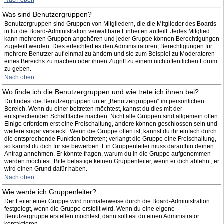
Nach oben
Was sind Benutzergruppen?
Benutzergruppen sind Gruppen von Mitgliedern, die die Mitglieder des Boards
in für die Board-Administration verwaltbare Einheiten aufteilt. Jedes Mitglied
kann mehreren Gruppen angehören und jeder Gruppe können Berechtigungen
zugeteilt werden. Dies erleichtert es den Administratoren, Berechtigungen für
mehrere Benutzer auf einmal zu ändern und sie zum Beispiel zu Moderatoren
eines Bereichs zu machen oder ihnen Zugriff zu einem nichtöffentlichen Forum
zu geben.
Nach oben
Wo finde ich die Benutzergruppen und wie trete ich ihnen bei?
Du findest die Benutzergruppen unter „Benutzergruppen“ im persönlichen
Bereich. Wenn du einer beitreten möchtest, kannst du dies mit der
entsprechenden Schaltfläche machen. Nicht alle Gruppen sind allgemein offen.
Einige erfordern erst eine Freischaltung, andere können geschlossen sein und
weitere sogar versteckt. Wenn die Gruppe offen ist, kannst du ihr einfach durch
die entsprechende Funktion beitreten; verlangt die Gruppe eine Freischaltung,
so kannst du dich für sie bewerben. Ein Gruppenleiter muss daraufhin deinen
Antrag annehmen. Er könnte fragen, warum du in die Gruppe aufgenommen
werden möchtest. Bitte belästige keinen Gruppenleiter, wenn er dich ablehnt, er
wird einen Grund dafür haben.
Nach oben
Wie werde ich Gruppenleiter?
Der Leiter einer Gruppe wird normalerweise durch die Board-Administration
festgelegt, wenn die Gruppe erstellt wird. Wenn du eine eigene
Benutzergruppe erstellen möchtest, dann solltest du einen Administrator