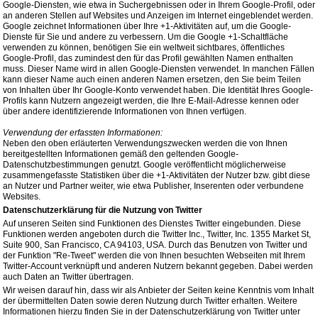
Google-Diensten, wie etwa in Suchergebnissen oder in Ihrem Google-Profil, oder
an anderen Stellen auf Websites und Anzeigen im Internet eingeblendet werden.
Google zeichnet Informationen über Ihre +1-Aktivitäten auf, um die Google-
Dienste für Sie und andere zu verbessern. Um die Google +1-Schaltfläche
verwenden zu können, benötigen Sie ein weltweit sichtbares, öffentliches
Google-Profil, das zumindest den für das Profil gewählten Namen enthalten
muss. Dieser Name wird in allen Google-Diensten verwendet. In manchen Fällen
kann dieser Name auch einen anderen Namen ersetzen, den Sie beim Teilen
von Inhalten über Ihr Google-Konto verwendet haben. Die Identität Ihres Google-
Profils kann Nutzern angezeigt werden, die Ihre E-Mail-Adresse kennen oder
über andere identifizierende Informationen von Ihnen verfügen.
Verwendung der erfassten Informationen:
Neben den oben erläuterten Verwendungszwecken werden die von Ihnen
bereitgestellten Informationen gemäß den geltenden Google-
Datenschutzbestimmungen genutzt. Google veröffentlicht möglicherweise
zusammengefasste Statistiken über die +1-Aktivitäten der Nutzer bzw. gibt diese
an Nutzer und Partner weiter, wie etwa Publisher, Inserenten oder verbundene
Websites.
Datenschutzerklärung für die Nutzung von Twitter
Auf unseren Seiten sind Funktionen des Dienstes Twitter eingebunden. Diese
Funktionen werden angeboten durch die Twitter Inc., Twitter, Inc. 1355 Market St,
Suite 900, San Francisco, CA 94103, USA. Durch das Benutzen von Twitter und
der Funktion "Re-Tweet" werden die von Ihnen besuchten Webseiten mit Ihrem
Twitter-Account verknüpft und anderen Nutzern bekannt gegeben. Dabei werden
auch Daten an Twitter übertragen.
Wir weisen darauf hin, dass wir als Anbieter der Seiten keine Kenntnis vom Inhalt
der übermittelten Daten sowie deren Nutzung durch Twitter erhalten. Weitere
Informationen hierzu finden Sie in der Datenschutzerklärung von Twitter unter