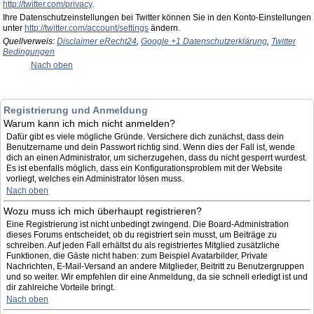
http://twitter.com/privacy
.
Ihre Datenschutzeinstellungen bei Twitter können Sie in den Konto-Einstellungen
unter
http://twitter.com/account/settings
ändern.
Quellverweis:
Disclaimer eRecht24
,
Google +1 Datenschutzerklärung
,
Twitter
Bedingungen
Nach oben
Registrierung und Anmeldung
Warum kann ich mich nicht anmelden?
Dafür gibt es viele mögliche Gründe. Versichere dich zunächst, dass dein
Benutzername und dein Passwort richtig sind. Wenn dies der Fall ist, wende
dich an einen Administrator, um sicherzugehen, dass du nicht gesperrt wurdest.
Es ist ebenfalls möglich, dass ein Konfigurationsproblem mit der Website
vorliegt, welches ein Administrator lösen muss.
Nach oben
Wozu muss ich mich überhaupt registrieren?
Eine Registrierung ist nicht unbedingt zwingend. Die Board-Administration
dieses Forums entscheidet, ob du registriert sein musst, um Beiträge zu
schreiben. Auf jeden Fall erhältst du als registriertes Mitglied zusätzliche
Funktionen, die Gäste nicht haben: zum Beispiel Avatarbilder, Private
Nachrichten, E-Mail-Versand an andere Mitglieder, Beitritt zu Benutzergruppen
und so weiter. Wir empfehlen dir eine Anmeldung, da sie schnell erledigt ist und
dir zahlreiche Vorteile bringt.
Nach oben