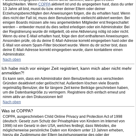
Möglichkeiten. Wenn
COPPA
aktiviert ist und du angegeben hast, dass du unter
13 Jahre alt bist, musst du bzw. einer deiner Eltern oder deiner
Erziehungsberechtigten den Anweisungen folgen, die du erhalten hast. Wenn
dies nicht der Fall ist, muss dein Benutzerkonto vielleicht aktiviert werden. Bei
einigen Boards müssen alle neu angemeldeten Mitglieder erst freigeschaltet
werden – entweder musst du dies selbst erledigen oder ein Administrator. Bei
der Registrierung wurde dir mitgeteilt, ob eine Aktivierung nötig ist oder nicht.
Wenn du eine E-Mail erhalten hast, folge den dort enthaltenen Anweisungen.
Ansonsten prüfe, ob du deine E-Mail-Adresse korrekt eingegeben hast oder die
E-Mail von einem Spam-Filter blockiert wurde. Wenn du dir sicher bist, dass
deine E-Mail-Adresse korrekt eingegeben wurde, dann kontaktiere einen
Administrator.
Nach oben
Ich habe mich vor einiger Zeit registriert, kann mich aber nicht mehr
anmelden?!
Es kann sein, dass ein Administrator dein Benutzerkonto aus verschieden
Gründen deaktiviert oder gelöscht hat. Außerdem löschen viele Boards
regelmäßig Benutzer, die für längere Zeit keine Beiträge geschrieben haben,
um die Datenbankgröße zu verringern. Registriere dich einfach erneut und
nimm aktiv an den Diskussionen teil!
Nach oben
Was ist COPPA?
COPPA, ausgeschrieben Child Online Privacy and Protection Act of 1998
(deutsch: Gesetz zum Schutz der Privatsphäre von Kindern im Internet von
1998) ist ein Gesetz in den USA, welches festlegt, dass Websites, die
möglicherweise persönliche Daten von Kindern unter 13 Jahren erheben,
hierzu die Zustimmung der Eltern beziehungsweise des oder der