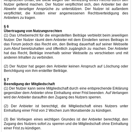
Ansprüchen Dritter, die diese wegen der Verletzung eines Rechts durch den
Nutzer geltend machen. Der Nutzer verpflichtet sich, den Anbieter bei der
Abwehr derartiger Ansprüche zu unterstützen. Der Nutzer ist außerdem
verpflichtet, die Kosten einer angemessenen Rechtsverteidigung des
Anbieters zu tragen.
§ 6
Übertragung von Nutzungsrechten
(1) Das Urheberrecht für die eingestellten Beiträge verbleibt beim jeweiligen
Nutzer. Der Nutzer räumt dem Anbieter mit dem Einstellen seines Beitrags in
das Forum jedoch das Recht ein, den Beitrag dauerhaft auf seiner Webseite
zum Abruf bereitzuhalten und öffentlich zugänglich zu machen. Der Anbieter
hat das Recht, Beiträge innerhalb seiner Webseite zu verschieben und mit
anderen Inhalten zu verbinden.
(2) Der Nutzer hat gegen den Anbieter keinen Anspruch auf Löschung oder
Berichtigung von ihm erstellter Beiträge.
§ 7
Beendigung der Mitgliedschaft
(1) Der Nutzer kann seine Mitgliedschaft durch eine entsprechende Erklärung
gegenüber dem Anbieter ohne Einhaltung einer Frist beenden. Auf Verlangen
wird der Anbieter daraufhin den Zugang des Nutzers sperren.
(2) Der Anbieter ist berechtigt, die Mitgliedschaft eines Nutzers unter
Einhaltung einer Frist von 2 Wochen zum Monatsende zu kündigen.
(3) Bei Vorliegen eines wichtigen Grundes ist der Anbieter berechtigt, den
Zugang des Nutzers sofort zu sperren und die Mitgliedschaft ohne Einhaltung
einer Frist zu kündigen.