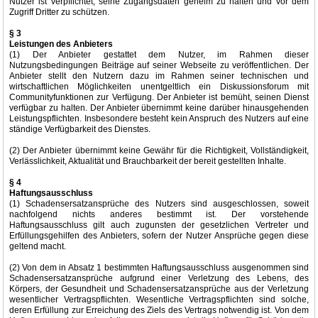
Nutzer ist verpflichtet, seine Zugangsdaten geheim zu halten und vor dem
Zugriff Dritter zu schützen.
§ 3
Leistungen des Anbieters
(1) Der Anbieter gestattet dem Nutzer, im Rahmen dieser
Nutzungsbedingungen Beiträge auf seiner Webseite zu veröffentlichen. Der
Anbieter stellt den Nutzern dazu im Rahmen seiner technischen und
wirtschaftlichen Möglichkeiten unentgeltlich ein Diskussionsforum mit
Communityfunktionen zur Verfügung. Der Anbieter ist bemüht, seinen Dienst
verfügbar zu halten. Der Anbieter übernimmt keine darüber hinausgehenden
Leistungspflichten. Insbesondere besteht kein Anspruch des Nutzers auf eine
ständige Verfügbarkeit des Dienstes.
(2) Der Anbieter übernimmt keine Gewähr für die Richtigkeit, Vollständigkeit,
Verlässlichkeit, Aktualität und Brauchbarkeit der bereit gestellten Inhalte.
§ 4
Haftungsausschluss
(1) Schadensersatzansprüche des Nutzers sind ausgeschlossen, soweit
nachfolgend nichts anderes bestimmt ist. Der vorstehende
Haftungsausschluss gilt auch zugunsten der gesetzlichen Vertreter und
Erfüllungsgehilfen des Anbieters, sofern der Nutzer Ansprüche gegen diese
geltend macht.
(2) Von dem in Absatz 1 bestimmten Haftungsausschluss ausgenommen sind
Schadensersatzansprüche aufgrund einer Verletzung des Lebens, des
Körpers, der Gesundheit und Schadensersatzansprüche aus der Verletzung
wesentlicher Vertragspflichten. Wesentliche Vertragspflichten sind solche,
deren Erfüllung zur Erreichung des Ziels des Vertrags notwendig ist. Von dem