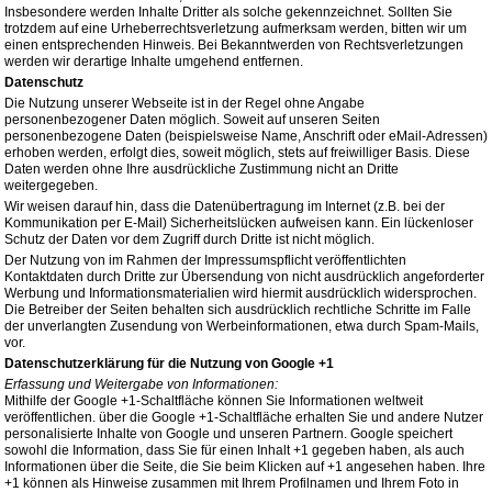
Insbesondere werden Inhalte Dritter als solche gekennzeichnet. Sollten Sie
trotzdem auf eine Urheberrechtsverletzung aufmerksam werden, bitten wir um
einen entsprechenden Hinweis. Bei Bekanntwerden von Rechtsverletzungen
werden wir derartige Inhalte umgehend entfernen.
Datenschutz
Die Nutzung unserer Webseite ist in der Regel ohne Angabe
personenbezogener Daten möglich. Soweit auf unseren Seiten
personenbezogene Daten (beispielsweise Name, Anschrift oder eMail-Adressen)
erhoben werden, erfolgt dies, soweit möglich, stets auf freiwilliger Basis. Diese
Daten werden ohne Ihre ausdrückliche Zustimmung nicht an Dritte
weitergegeben.
Wir weisen darauf hin, dass die Datenübertragung im Internet (z.B. bei der
Kommunikation per E-Mail) Sicherheitslücken aufweisen kann. Ein lückenloser
Schutz der Daten vor dem Zugriff durch Dritte ist nicht möglich.
Der Nutzung von im Rahmen der Impressumspflicht veröffentlichten
Kontaktdaten durch Dritte zur Übersendung von nicht ausdrücklich angeforderter
Werbung und Informationsmaterialien wird hiermit ausdrücklich widersprochen.
Die Betreiber der Seiten behalten sich ausdrücklich rechtliche Schritte im Falle
der unverlangten Zusendung von Werbeinformationen, etwa durch Spam-Mails,
vor.
Datenschutzerklärung für die Nutzung von Google +1
Erfassung und Weitergabe von Informationen:
Mithilfe der Google +1-Schaltfläche können Sie Informationen weltweit
veröffentlichen. über die Google +1-Schaltfläche erhalten Sie und andere Nutzer
personalisierte Inhalte von Google und unseren Partnern. Google speichert
sowohl die Information, dass Sie für einen Inhalt +1 gegeben haben, als auch
Informationen über die Seite, die Sie beim Klicken auf +1 angesehen haben. Ihre
+1 können als Hinweise zusammen mit Ihrem Profilnamen und Ihrem Foto in