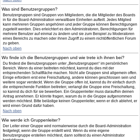
Nach oben
Was sind Benutzergruppen?
Benutzergruppen sind Gruppen von Mitgliedern, die die Mitglieder des Boards
in für die Board-Administration verwaltbare Einheiten aufteilt. Jedes Mitglied
kann mehreren Gruppen angehören und jeder Gruppe können Berechtigungen
zugeteilt werden. Dies erleichtert es den Administratoren, Berechtigungen für
mehrere Benutzer auf einmal zu ändern und sie zum Beispiel zu Moderatoren
eines Bereichs zu machen oder ihnen Zugriff zu einem nichtöffentlichen Forum
zu geben.
Nach oben
Wo finde ich die Benutzergruppen und wie trete ich ihnen bei?
Du findest die Benutzergruppen unter „Benutzergruppen“ im persönlichen
Bereich. Wenn du einer beitreten möchtest, kannst du dies mit der
entsprechenden Schaltfläche machen. Nicht alle Gruppen sind allgemein offen.
Einige erfordern erst eine Freischaltung, andere können geschlossen sein und
weitere sogar versteckt. Wenn die Gruppe offen ist, kannst du ihr einfach durch
die entsprechende Funktion beitreten; verlangt die Gruppe eine Freischaltung,
so kannst du dich für sie bewerben. Ein Gruppenleiter muss daraufhin deinen
Antrag annehmen. Er könnte fragen, warum du in die Gruppe aufgenommen
werden möchtest. Bitte belästige keinen Gruppenleiter, wenn er dich ablehnt, er
wird einen Grund dafür haben.
Nach oben
Wie werde ich Gruppenleiter?
Der Leiter einer Gruppe wird normalerweise durch die Board-Administration
festgelegt, wenn die Gruppe erstellt wird. Wenn du eine eigene
Benutzergruppe erstellen möchtest, dann solltest du einen Administrator