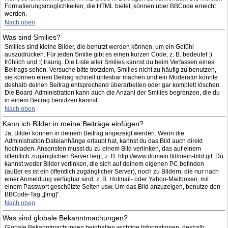
Formatierungsmöglichkeiten, die HTML bietet, können über BBCode erreicht
werden.
Nach oben
Was sind Smilies?
Smilies sind kleine Bilder, die benutzt werden können, um ein Gefühl
auszudrücken. Für jeden Smilie gibt es einen kurzen Code, z. B. bedeutet :)
fröhlich und :( traurig. Die Liste aller Smilies kannst du beim Verfassen eines
Beitrags sehen. Versuche bitte trotzdem, Smilies nicht zu häufig zu benutzen,
sie können einen Beitrag schnell unlesbar machen und ein Moderator könnte
deshalb deinen Beitrag entsprechend überarbeiten oder gar komplett löschen.
Die Board-Administration kann auch die Anzahl der Smilies begrenzen, die du
in einem Beitrag benutzen kannst.
Nach oben
Kann ich Bilder in meine Beiträge einfügen?
Ja, Bilder können in deinem Beitrag angezeigt werden. Wenn die
Administration Dateianhänge erlaubt hat, kannst du das Bild auch direkt
hochladen. Ansonsten musst du zu einem Bild verlinken, das auf einem
öffentlich zugänglichen Server liegt, z. B. http://www.domain.tld/mein-bild.gif. Du
kannst weder Bilder verlinken, die sich auf deinem eigenen PC befinden
(außer es ist ein öffentlich zugänglicher Server), noch zu Bildern, die nur nach
einer Anmeldung verfügbar sind, z. B. Hotmail- oder Yahoo-Mailboxen, mit
einem Passwort geschützte Seiten usw. Um das Bild anzuzeigen, benutze den
BBCode-Tag „[img]“.
Nach oben
Was sind globale Bekanntmachungen?
Globale Bekanntmachungen beinhalten wichtige Informationen, deshalb