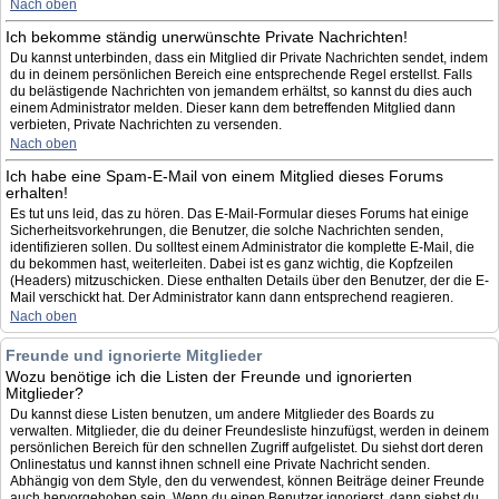
Nach oben
Ich bekomme ständig unerwünschte Private Nachrichten!
Du kannst unterbinden, dass ein Mitglied dir Private Nachrichten sendet, indem
du in deinem persönlichen Bereich eine entsprechende Regel erstellst. Falls
du belästigende Nachrichten von jemandem erhältst, so kannst du dies auch
einem Administrator melden. Dieser kann dem betreffenden Mitglied dann
verbieten, Private Nachrichten zu versenden.
Nach oben
Ich habe eine Spam-E-Mail von einem Mitglied dieses Forums
erhalten!
Es tut uns leid, das zu hören. Das E-Mail-Formular dieses Forums hat einige
Sicherheitsvorkehrungen, die Benutzer, die solche Nachrichten senden,
identifizieren sollen. Du solltest einem Administrator die komplette E-Mail, die
du bekommen hast, weiterleiten. Dabei ist es ganz wichtig, die Kopfzeilen
(Headers) mitzuschicken. Diese enthalten Details über den Benutzer, der die E-
Mail verschickt hat. Der Administrator kann dann entsprechend reagieren.
Nach oben
Freunde und ignorierte Mitglieder
Wozu benötige ich die Listen der Freunde und ignorierten
Mitglieder?
Du kannst diese Listen benutzen, um andere Mitglieder des Boards zu
verwalten. Mitglieder, die du deiner Freundesliste hinzufügst, werden in deinem
persönlichen Bereich für den schnellen Zugriff aufgelistet. Du siehst dort deren
Onlinestatus und kannst ihnen schnell eine Private Nachricht senden.
Abhängig von dem Style, den du verwendest, können Beiträge deiner Freunde
auch hervorgehoben sein. Wenn du einen Benutzer ignorierst, dann siehst du