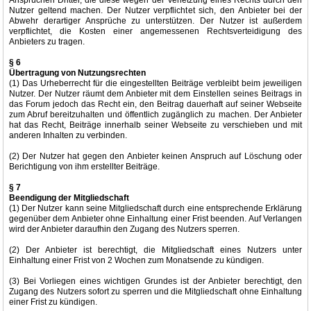
Ansprüchen Dritter, die diese wegen der Verletzung eines Rechts durch den
Nutzer geltend machen. Der Nutzer verpflichtet sich, den Anbieter bei der
Abwehr derartiger Ansprüche zu unterstützen. Der Nutzer ist außerdem
verpflichtet, die Kosten einer angemessenen Rechtsverteidigung des
Anbieters zu tragen.
§ 6
Übertragung von Nutzungsrechten
(1) Das Urheberrecht für die eingestellten Beiträge verbleibt beim jeweiligen
Nutzer. Der Nutzer räumt dem Anbieter mit dem Einstellen seines Beitrags in
das Forum jedoch das Recht ein, den Beitrag dauerhaft auf seiner Webseite
zum Abruf bereitzuhalten und öffentlich zugänglich zu machen. Der Anbieter
hat das Recht, Beiträge innerhalb seiner Webseite zu verschieben und mit
anderen Inhalten zu verbinden.
(2) Der Nutzer hat gegen den Anbieter keinen Anspruch auf Löschung oder
Berichtigung von ihm erstellter Beiträge.
§ 7
Beendigung der Mitgliedschaft
(1) Der Nutzer kann seine Mitgliedschaft durch eine entsprechende Erklärung
gegenüber dem Anbieter ohne Einhaltung einer Frist beenden. Auf Verlangen
wird der Anbieter daraufhin den Zugang des Nutzers sperren.
(2) Der Anbieter ist berechtigt, die Mitgliedschaft eines Nutzers unter
Einhaltung einer Frist von 2 Wochen zum Monatsende zu kündigen.
(3) Bei Vorliegen eines wichtigen Grundes ist der Anbieter berechtigt, den
Zugang des Nutzers sofort zu sperren und die Mitgliedschaft ohne Einhaltung
einer Frist zu kündigen.