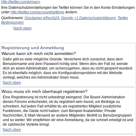
http://twitter.com/privacy
.
Ihre Datenschutzeinstellungen bei Twitter können Sie in den Konto-Einstellungen
unter
http://twitter.com/account/settings
ändern.
Quellverweis:
Disclaimer eRecht24
,
Google +1 Datenschutzerklärung
,
Twitter
Bedingungen
Nach oben
Registrierung und Anmeldung
Warum kann ich mich nicht anmelden?
Dafür gibt es viele mögliche Gründe. Versichere dich zunächst, dass dein
Benutzername und dein Passwort richtig sind. Wenn dies der Fall ist, wende
dich an einen Administrator, um sicherzugehen, dass du nicht gesperrt wurdest.
Es ist ebenfalls möglich, dass ein Konfigurationsproblem mit der Website
vorliegt, welches ein Administrator lösen muss.
Nach oben
Wozu muss ich mich überhaupt registrieren?
Eine Registrierung ist nicht unbedingt zwingend. Die Board-Administration
dieses Forums entscheidet, ob du registriert sein musst, um Beiträge zu
schreiben. Auf jeden Fall erhältst du als registriertes Mitglied zusätzliche
Funktionen, die Gäste nicht haben: zum Beispiel Avatarbilder, Private
Nachrichten, E-Mail-Versand an andere Mitglieder, Beitritt zu Benutzergruppen
und so weiter. Wir empfehlen dir eine Anmeldung, da sie schnell erledigt ist und
dir zahlreiche Vorteile bringt.
Nach oben