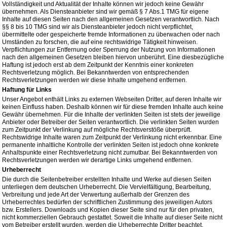
Vollständigkeit und Aktualität der Inhalte können wir jedoch keine Gewähr
übernehmen. Als Diensteanbieter sind wir gemäß § 7 Abs.1 TMG für eigene
Inhalte auf diesen Seiten nach den allgemeinen Gesetzen verantwortlich. Nach
§§ 8 bis 10 TMG sind wir als Diensteanbieter jedoch nicht verpflichtet,
übermittelte oder gespeicherte fremde Informationen zu überwachen oder nach
Umständen zu forschen, die auf eine rechtswidrige Tätigkeit hinweisen.
Verpflichtungen zur Entfernung oder Sperrung der Nutzung von Informationen
nach den allgemeinen Gesetzen bleiben hiervon unberührt. Eine diesbezügliche
Haftung ist jedoch erst ab dem Zeitpunkt der Kenntnis einer konkreten
Rechtsverletzung möglich. Bei Bekanntwerden von entsprechenden
Rechtsverletzungen werden wir diese Inhalte umgehend entfernen.
Haftung für Links
Unser Angebot enthält Links zu externen Webseiten Dritter, auf deren Inhalte wir
keinen Einfluss haben. Deshalb können wir für diese fremden Inhalte auch keine
Gewähr übernehmen. Für die Inhalte der verlinkten Seiten ist stets der jeweilige
Anbieter oder Betreiber der Seiten verantwortlich. Die verlinkten Seiten wurden
zum Zeitpunkt der Verlinkung auf mögliche Rechtsverstöße überprüft.
Rechtswidrige Inhalte waren zum Zeitpunkt der Verlinkung nicht erkennbar. Eine
permanente inhaltliche Kontrolle der verlinkten Seiten ist jedoch ohne konkrete
Anhaltspunkte einer Rechtsverletzung nicht zumutbar. Bei Bekanntwerden von
Rechtsverletzungen werden wir derartige Links umgehend entfernen.
Urheberrecht
Die durch die Seitenbetreiber erstellten Inhalte und Werke auf diesen Seiten
unterliegen dem deutschen Urheberrecht. Die Vervielfältigung, Bearbeitung,
Verbreitung und jede Art der Verwertung außerhalb der Grenzen des
Urheberrechtes bedürfen der schriftlichen Zustimmung des jeweiligen Autors
bzw. Erstellers. Downloads und Kopien dieser Seite sind nur für den privaten,
nicht kommerziellen Gebrauch gestattet. Soweit die Inhalte auf dieser Seite nicht
vom Betreiber erstellt wurden, werden die Urheberrechte Dritter beachtet.