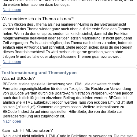
auf der Seite sichtbar werden. Bitte kontaktiere die Board-Administration, wenn
du weitere Informationen dazu benötigst.
Nach oben
Wie markiere ich ein Thema als neu?
Durch Klicken des „Thema als neu markieren“-Links in der Beitragsansicht
kannst du das Thema wieder ganz nach oben auf die erste Seite des Forums
holen. Wenn du den entsprechenden Link nicht siehst, dann ist die Funktion
möglicherweise deaktiviert oder seit der letzten Markierung ist nicht genügend
Zeit vergangen. Es ist auch möglich, das Thema nach oben zu holen, indem du
einfach eine Antwort darauf schreibst. Stelle jedoch sicher, dass du die Regeln
dieses Boards beachtest! Es wird meist nicht gerne gesehen, wenn ohne
triftigen Grund auf alte oder abgeschlossene Themen geantwortet wird.
Nach oben
Textformatierung und Thementypen
Was ist BBCode?
BBCode ist eine spezielle Umsetzung von HTML, die dir weitreichende
Formatierungsmöglichkeiten für deinen Text gibt. Die Rechte zur Verwendung
von BBCode werden durch die Board-Administration vergeben, können jedoch
auch durch dich für jeden einzelnen Beitrag deaktiviert werden. BBCode ist
ähnlich wie HTML aufgebaut, jedoch werden Tags von eckigen („[“ und „]“) statt
spitzen („<“ und „>“) Klammern eingeschlossen. Weitere Informationen zu
BBCode findest du auf einer speziellen Hilfe-Seite, die von der Seite zur
Beitragserstellung aus zugänglich ist.
Nach oben
Kann ich HTML benutzen?
Nein, es ist nicht möglich, HTML-Code in Beiträgen zu verwenden. Die meisten