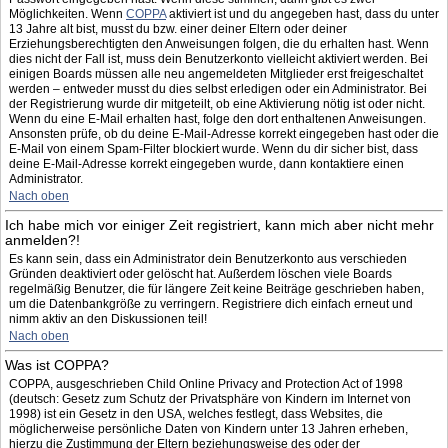
Möglichkeiten. Wenn
COPPA
aktiviert ist und du angegeben hast, dass du unter
13 Jahre alt bist, musst du bzw. einer deiner Eltern oder deiner
Erziehungsberechtigten den Anweisungen folgen, die du erhalten hast. Wenn
dies nicht der Fall ist, muss dein Benutzerkonto vielleicht aktiviert werden. Bei
einigen Boards müssen alle neu angemeldeten Mitglieder erst freigeschaltet
werden – entweder musst du dies selbst erledigen oder ein Administrator. Bei
der Registrierung wurde dir mitgeteilt, ob eine Aktivierung nötig ist oder nicht.
Wenn du eine E-Mail erhalten hast, folge den dort enthaltenen Anweisungen.
Ansonsten prüfe, ob du deine E-Mail-Adresse korrekt eingegeben hast oder die
E-Mail von einem Spam-Filter blockiert wurde. Wenn du dir sicher bist, dass
deine E-Mail-Adresse korrekt eingegeben wurde, dann kontaktiere einen
Administrator.
Nach oben
Ich habe mich vor einiger Zeit registriert, kann mich aber nicht mehr
anmelden?!
Es kann sein, dass ein Administrator dein Benutzerkonto aus verschieden
Gründen deaktiviert oder gelöscht hat. Außerdem löschen viele Boards
regelmäßig Benutzer, die für längere Zeit keine Beiträge geschrieben haben,
um die Datenbankgröße zu verringern. Registriere dich einfach erneut und
nimm aktiv an den Diskussionen teil!
Nach oben
Was ist COPPA?
COPPA, ausgeschrieben Child Online Privacy and Protection Act of 1998
(deutsch: Gesetz zum Schutz der Privatsphäre von Kindern im Internet von
1998) ist ein Gesetz in den USA, welches festlegt, dass Websites, die
möglicherweise persönliche Daten von Kindern unter 13 Jahren erheben,
hierzu die Zustimmung der Eltern beziehungsweise des oder der