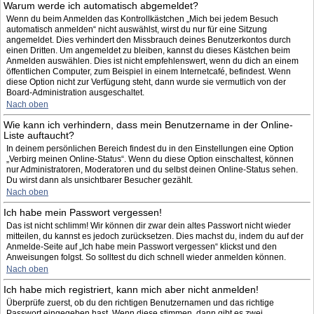
Warum werde ich automatisch abgemeldet?
Wenn du beim Anmelden das Kontrollkästchen „Mich bei jedem Besuch
automatisch anmelden“ nicht auswählst, wirst du nur für eine Sitzung
angemeldet. Dies verhindert den Missbrauch deines Benutzerkontos durch
einen Dritten. Um angemeldet zu bleiben, kannst du dieses Kästchen beim
Anmelden auswählen. Dies ist nicht empfehlenswert, wenn du dich an einem
öffentlichen Computer, zum Beispiel in einem Internetcafé, befindest. Wenn
diese Option nicht zur Verfügung steht, dann wurde sie vermutlich von der
Board-Administration ausgeschaltet.
Nach oben
Wie kann ich verhindern, dass mein Benutzername in der Online-
Liste auftaucht?
In deinem persönlichen Bereich findest du in den Einstellungen eine Option
„Verbirg meinen Online-Status“. Wenn du diese Option einschaltest, können
nur Administratoren, Moderatoren und du selbst deinen Online-Status sehen.
Du wirst dann als unsichtbarer Besucher gezählt.
Nach oben
Ich habe mein Passwort vergessen!
Das ist nicht schlimm! Wir können dir zwar dein altes Passwort nicht wieder
mitteilen, du kannst es jedoch zurücksetzen. Dies machst du, indem du auf der
Anmelde-Seite auf „Ich habe mein Passwort vergessen“ klickst und den
Anweisungen folgst. So solltest du dich schnell wieder anmelden können.
Nach oben
Ich habe mich registriert, kann mich aber nicht anmelden!
Überprüfe zuerst, ob du den richtigen Benutzernamen und das richtige
Passwort eingegeben hast. Wenn diese stimmen, dann gibt es zwei