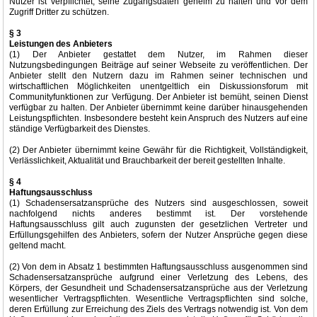
Nutzer ist verpflichtet, seine Zugangsdaten geheim zu halten und vor dem
Zugriff Dritter zu schützen.
§ 3
Leistungen des Anbieters
(1) Der Anbieter gestattet dem Nutzer, im Rahmen dieser
Nutzungsbedingungen Beiträge auf seiner Webseite zu veröffentlichen. Der
Anbieter stellt den Nutzern dazu im Rahmen seiner technischen und
wirtschaftlichen Möglichkeiten unentgeltlich ein Diskussionsforum mit
Communityfunktionen zur Verfügung. Der Anbieter ist bemüht, seinen Dienst
verfügbar zu halten. Der Anbieter übernimmt keine darüber hinausgehenden
Leistungspflichten. Insbesondere besteht kein Anspruch des Nutzers auf eine
ständige Verfügbarkeit des Dienstes.
(2) Der Anbieter übernimmt keine Gewähr für die Richtigkeit, Vollständigkeit,
Verlässlichkeit, Aktualität und Brauchbarkeit der bereit gestellten Inhalte.
§ 4
Haftungsausschluss
(1) Schadensersatzansprüche des Nutzers sind ausgeschlossen, soweit
nachfolgend nichts anderes bestimmt ist. Der vorstehende
Haftungsausschluss gilt auch zugunsten der gesetzlichen Vertreter und
Erfüllungsgehilfen des Anbieters, sofern der Nutzer Ansprüche gegen diese
geltend macht.
(2) Von dem in Absatz 1 bestimmten Haftungsausschluss ausgenommen sind
Schadensersatzansprüche aufgrund einer Verletzung des Lebens, des
Körpers, der Gesundheit und Schadensersatzansprüche aus der Verletzung
wesentlicher Vertragspflichten. Wesentliche Vertragspflichten sind solche,
deren Erfüllung zur Erreichung des Ziels des Vertrags notwendig ist. Von dem