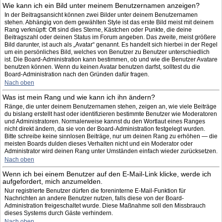
Wie kann ich ein Bild unter meinem Benutzernamen anzeigen?
In der Beitragsansicht können zwei Bilder unter deinem Benutzernamen
stehen. Abhängig von dem gewählten Style ist das erste Bild meist mit deinem
Rang verknüpft: Oft sind dies Sterne, Kästchen oder Punkte, die deine
Beitragszahl oder deinen Status im Forum angeben. Das zweite, meist größere
Bild darunter, ist auch als „Avatar“ genannt. Es handelt sich hierbei in der Regel
um ein persönliches Bild, welches von Benutzer zu Benutzer unterschiedlich
ist. Die Board-Administration kann bestimmen, ob und wie die Benutzer Avatare
benutzen können. Wenn du keinen Avatar benutzen darfst, solltest du die
Board-Administration nach den Gründen dafür fragen.
Nach oben
Was ist mein Rang und wie kann ich ihn ändern?
Ränge, die unter deinem Benutzernamen stehen, zeigen an, wie viele Beiträge
du bislang erstellt hast oder identifizieren bestimmte Benutzer wie Moderatoren
und Administratoren. Normalerweise kannst du den Wortlaut eines Ranges
nicht direkt ändern, da sie von der Board-Administration festgelegt wurden.
Bitte schreibe keine sinnlosen Beiträge, nur um deinen Rang zu erhöhen — die
meisten Boards dulden dieses Verhalten nicht und ein Moderator oder
Administrator wird deinen Rang unter Umständen einfach wieder zurücksetzen.
Nach oben
Wenn ich bei einem Benutzer auf den E-Mail-Link klicke, werde ich
aufgefordert, mich anzumelden.
Nur registrierte Benutzer dürfen die foreninterne E-Mail-Funktion für
Nachrichten an andere Benutzer nutzen, falls diese von der Board-
Administration freigeschaltet wurde. Diese Maßnahme soll den Missbrauch
dieses Systems durch Gäste verhindern.
Nach oben