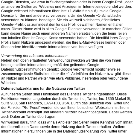
Google-Diensten, wie etwa in Suchergebnissen oder in Ihrem Google-Profil, oder
an anderen Stellen auf Websites und Anzeigen im Internet eingeblendet werden.
Google zeichnet Informationen über Ihre +1-Aktivitäten auf, um die Google-
Dienste für Sie und andere zu verbessern. Um die Google +1-Schaltfläche
verwenden zu können, benötigen Sie ein weltweit sichtbares, öffentliches
Google-Profil, das zumindest den für das Profil gewählten Namen enthalten
muss. Dieser Name wird in allen Google-Diensten verwendet. In manchen Fällen
kann dieser Name auch einen anderen Namen ersetzen, den Sie beim Teilen
von Inhalten über Ihr Google-Konto verwendet haben. Die Identität Ihres Google-
Profils kann Nutzern angezeigt werden, die Ihre E-Mail-Adresse kennen oder
über andere identifizierende Informationen von Ihnen verfügen.
Verwendung der erfassten Informationen:
Neben den oben erläuterten Verwendungszwecken werden die von Ihnen
bereitgestellten Informationen gemäß den geltenden Google-
Datenschutzbestimmungen genutzt. Google veröffentlicht möglicherweise
zusammengefasste Statistiken über die +1-Aktivitäten der Nutzer bzw. gibt diese
an Nutzer und Partner weiter, wie etwa Publisher, Inserenten oder verbundene
Websites.
Datenschutzerklärung für die Nutzung von Twitter
Auf unseren Seiten sind Funktionen des Dienstes Twitter eingebunden. Diese
Funktionen werden angeboten durch die Twitter Inc., Twitter, Inc. 1355 Market St,
Suite 900, San Francisco, CA 94103, USA. Durch das Benutzen von Twitter und
der Funktion "Re-Tweet" werden die von Ihnen besuchten Webseiten mit Ihrem
Twitter-Account verknüpft und anderen Nutzern bekannt gegeben. Dabei werden
auch Daten an Twitter übertragen.
Wir weisen darauf hin, dass wir als Anbieter der Seiten keine Kenntnis vom Inhalt
der übermittelten Daten sowie deren Nutzung durch Twitter erhalten. Weitere
Informationen hierzu finden Sie in der Datenschutzerklärung von Twitter unter