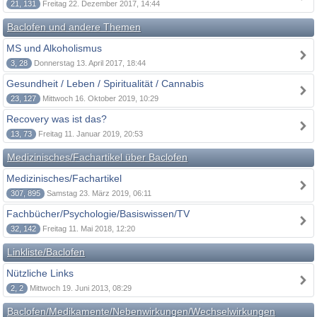
21, 131
Freitag 22. Dezember 2017, 14:44
Baclofen und andere Themen
MS und Alkoholismus
3, 28
Donnerstag 13. April 2017, 18:44
Gesundheit / Leben / Spiritualität / Cannabis
23, 127
Mittwoch 16. Oktober 2019, 10:29
Recovery was ist das?
13, 73
Freitag 11. Januar 2019, 20:53
Medizinisches/Fachartikel über Baclofen
Medizinisches/Fachartikel
307, 895
Samstag 23. März 2019, 06:11
Fachbücher/Psychologie/Basiswissen/TV
32, 142
Freitag 11. Mai 2018, 12:20
Linkliste/Baclofen
Nützliche Links
2, 2
Mittwoch 19. Juni 2013, 08:29
Baclofen/Medikamente/Nebenwirkungen/Wechselwirkungen