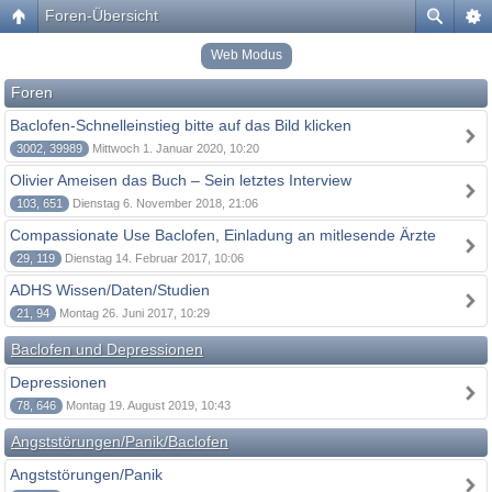
Foren-Übersicht
Web Modus
Foren
Baclofen-Schnelleinstieg bitte auf das Bild klicken
3002, 39989
Mittwoch 1. Januar 2020, 10:20
Olivier Ameisen das Buch – Sein letztes Interview
103, 651
Dienstag 6. November 2018, 21:06
Compassionate Use Baclofen, Einladung an mitlesende Ärzte
29, 119
Dienstag 14. Februar 2017, 10:06
ADHS Wissen/Daten/Studien
21, 94
Montag 26. Juni 2017, 10:29
Baclofen und Depressionen
Depressionen
78, 646
Montag 19. August 2019, 10:43
Angststörungen/Panik/Baclofen
Angststörungen/Panik