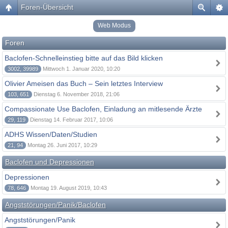
Foren-Übersicht
Web Modus
Foren
Baclofen-Schnelleinstieg bitte auf das Bild klicken
3002, 39989
Mittwoch 1. Januar 2020, 10:20
Olivier Ameisen das Buch – Sein letztes Interview
103, 651
Dienstag 6. November 2018, 21:06
Compassionate Use Baclofen, Einladung an mitlesende Ärzte
29, 119
Dienstag 14. Februar 2017, 10:06
ADHS Wissen/Daten/Studien
21, 94
Montag 26. Juni 2017, 10:29
Baclofen und Depressionen
Depressionen
78, 646
Montag 19. August 2019, 10:43
Angststörungen/Panik/Baclofen
Angststörungen/Panik