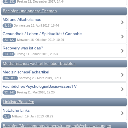
21, 131
Freitag 22. Dezember 2017, 14:44
Baclofen und andere Themen
MS und Alkoholismus
3, 28
Donnerstag 13. April 2017, 18:44
Gesundheit / Leben / Spiritualität / Cannabis
23, 127
Mittwoch 16. Oktober 2019, 10:29
Recovery was ist das?
13, 73
Freitag 11. Januar 2019, 20:53
Medizinisches/Fachartikel über Baclofen
Medizinisches/Fachartikel
307, 895
Samstag 23. März 2019, 06:11
Fachbücher/Psychologie/Basiswissen/TV
32, 142
Freitag 11. Mai 2018, 12:20
Linkliste/Baclofen
Nützliche Links
2, 2
Mittwoch 19. Juni 2013, 08:29
Baclofen/Medikamente/Nebenwirkungen/Wechselwirkungen