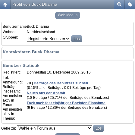
Profil von Buck Dharma
Web Modus
Benutzername:
Buck Dharma
Wohnort:
Norddeutschland
Gruppen:
Kontaktdaten Buck Dharma
Benutzer-Statistik
Registriert:
Donnerstag 10. Dezember 2009, 20:16
Letzte
-
Anmeldung:
70 |
Beiträge des Benutzers suchen
Beiträge
(0.15% aller Beiträge / 0.01 Beiträge pro Tag)
insgesamt:
Neues aus der Anstalt
Am meisten
(18 Beiträge / 25.71% der Beiträge des Benutzers)
aktiv in
Fazit nach fast einjähriger Baclofen Einnahme
Forum:
(9 Beiträge / 12.86% der Beiträge des Benutzers)
Am meisten
aktiv in
Thema:
Gehe zu: