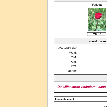
Fallada
Kontaktdaten
E-Mail-Adresse:
WLM:
YIM:
AIM:
ICQ:
Jabber:
Du willst etwas verändern - dann
Foren-Übersicht
Sw