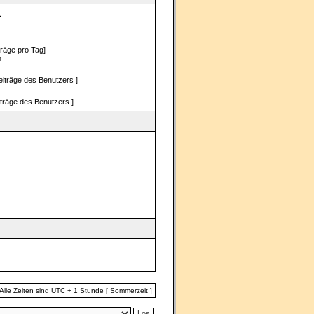
1
träge pro Tag]
n
eiträge des Benutzers ]
iträge des Benutzers ]
Alle Zeiten sind UTC + 1 Stunde [ Sommerzeit ]