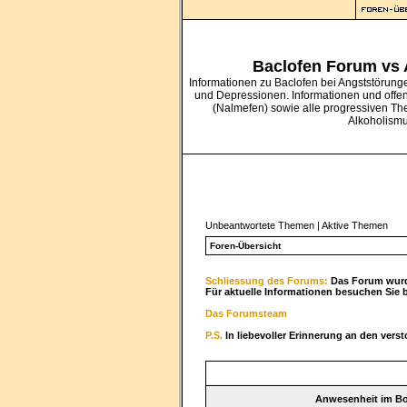
Baclofen Forum vs
Informationen zu Baclofen bei Angststörung
und Depressionen. Informationen und offe
(Nalmefen) sowie alle progressiven Th
Alkoholism
Unbeantwortete Themen
|
Aktive Themen
Foren-Übersicht
Schliessung des Forums:
Das Forum wurde
Für aktuelle Informationen besuchen Sie 
Das Forumsteam
P.S.
In liebevoller Erinnerung an den vers
Anwesenheit im B