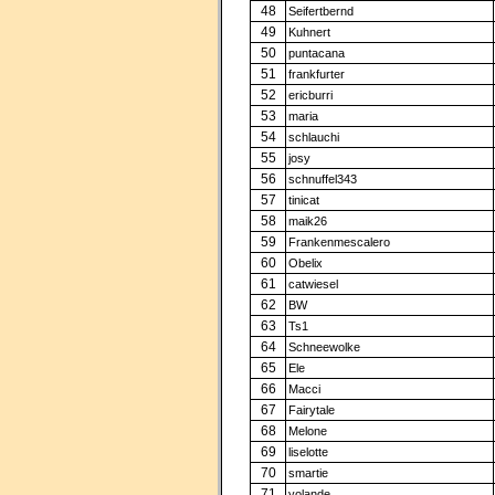
48
Seifertbernd
49
Kuhnert
50
puntacana
51
frankfurter
52
ericburri
53
maria
54
schlauchi
55
josy
56
schnuffel343
57
tinicat
58
maik26
59
Frankenmescalero
60
Obelix
61
catwiesel
62
BW
63
Ts1
64
Schneewolke
65
Ele
66
Macci
67
Fairytale
68
Melone
69
liselotte
70
smartie
71
yolande