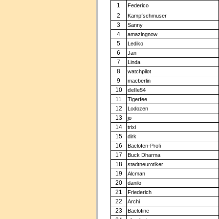
1
Federico
2
Kampfschmuser
3
Sanny
4
amazingnow
5
Lediko
6
Jan
7
Linda
8
watchpilot
9
macberlin
10
delle54
11
Tigerfee
12
Lodozen
13
jo
14
trixi
15
dirk
16
Baclofen-Profi
17
Buck Dharma
18
stadtneurotiker
19
Alcman
20
danilo
21
Friederich
22
Archi
23
Baclofine