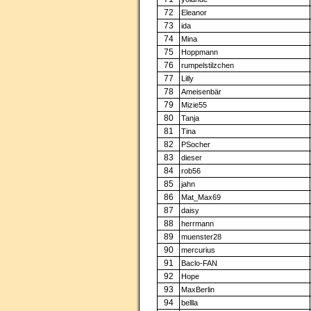
72
Eleanor
73
ida
74
Mina
75
Hoppmann
76
rumpelstilzchen
77
Lilly
78
Ameisenbär
79
Mizie55
80
Tanja
81
Tina
82
PSocher
83
dieser
84
rob56
85
jahn
86
Mat_Max69
87
daisy
88
herrmann
89
muenster28
90
mercurius
91
Baclo-FAN
92
Hope
93
MaxBerlin
94
bellla