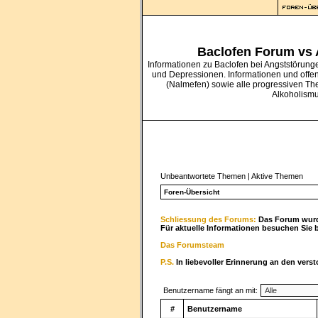
Baclofen Forum vs
Informationen zu Baclofen bei Angststörung
und Depressionen. Informationen und offe
(Nalmefen) sowie alle progressiven Th
Alkoholism
Unbeantwortete Themen
|
Aktive Themen
Foren-Übersicht
Schliessung des Forums:
Das Forum wurde
Für aktuelle Informationen besuchen Sie 
Das Forumsteam
P.S.
In liebevoller Erinnerung an den vers
Benutzername fängt an mit:
#
Benutzername