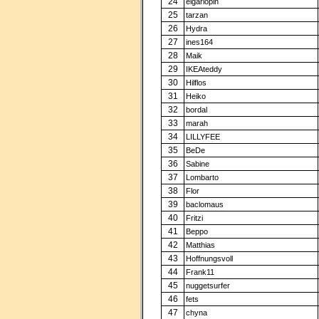
24
elgarlopin
25
tarzan
26
Hydra
27
ines164
28
Maik
29
IKEAteddy
30
Hilflos
31
Heiko
32
bordal
33
marah
34
LILLYFEE
35
BeDe
36
Sabine
37
Lombarto
38
Flor
39
baclomaus
40
Fritzi
41
Beppo
42
Matthias
43
Hoffnungsvoll
44
Frank11
45
nuggetsurfer
46
fets
47
chyna