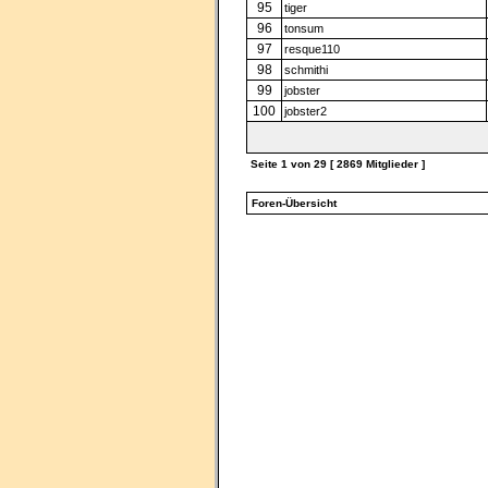
95
tiger
96
tonsum
97
resque110
98
schmithi
99
jobster
100
jobster2
Seite
1
von
29
[ 2869 Mitglieder ]
Foren-Übersicht