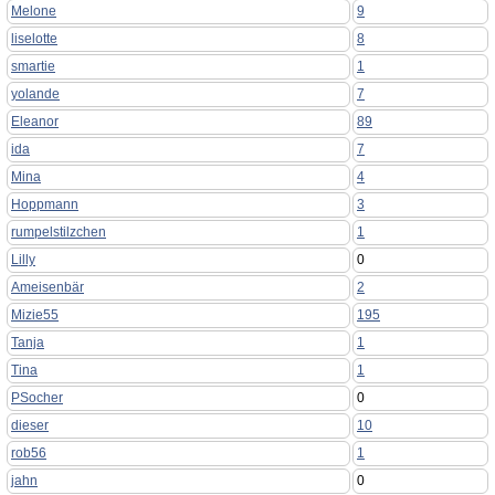
Melone
9
liselotte
8
smartie
1
yolande
7
Eleanor
89
ida
7
Mina
4
Hoppmann
3
rumpelstilzchen
1
Lilly
0
Ameisenbär
2
Mizie55
195
Tanja
1
Tina
1
PSocher
0
dieser
10
rob56
1
jahn
0