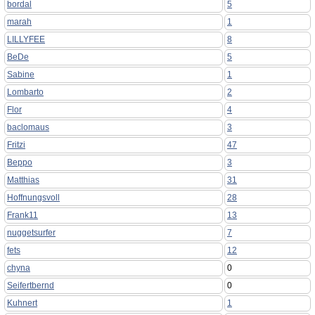
bordal
5
marah
1
LILLYFEE
8
BeDe
5
Sabine
1
Lombarto
2
Flor
4
baclomaus
3
Fritzi
47
Beppo
3
Matthias
31
Hoffnungsvoll
28
Frank11
13
nuggetsurfer
7
fets
12
chyna
0
Seifertbernd
0
Kuhnert
1