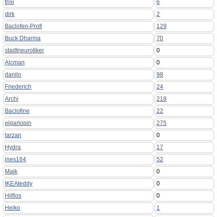
trixi
6
dirk
2
Baclofen-Profi
129
Buck Dharma
70
stadtneurotiker
0
Alcman
0
danilo
98
Friederich
24
Archi
218
Baclofine
22
elgarlopin
275
tarzan
0
Hydra
17
ines164
52
Maik
0
IKEAteddy
0
Hilflos
0
Heiko
1