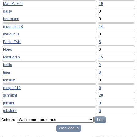
Mat_Max69
19
daisy
0
herrmann
0
muenster28
14
mercurius
0
Baclo-FAN
5
Hope
0
MaxBerlin
15
bellla
2
tiger
8
tonsum
0
resque110
6
schmithi
28
jobster
9
jobster2
6
Gehe zu:
Web Modus