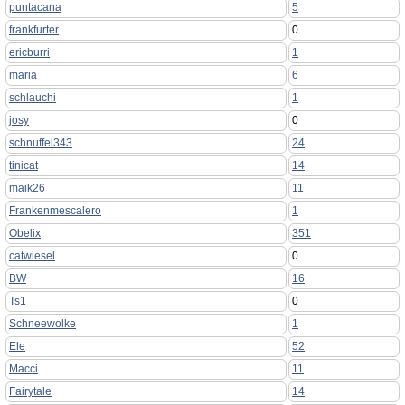
puntacana
5
frankfurter
0
ericburri
1
maria
6
schlauchi
1
josy
0
schnuffel343
24
tinicat
14
maik26
11
Frankenmescalero
1
Obelix
351
catwiesel
0
BW
16
Ts1
0
Schneewolke
1
Ele
52
Macci
11
Fairytale
14