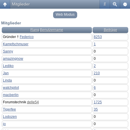
Mitglieder
#
Web Modus
Mitglieder
Rang
Benutzername
Beiträge
Gründer †
Federico
8253
Kampfschmuser
1
Sanny
0
amazingnow
0
Lediko
2
Jan
210
Linda
0
watchpilot
6
macberlin
0
Forumstechnik
delle54
1725
Tigerfee
35
Lodozen
0
jo
0