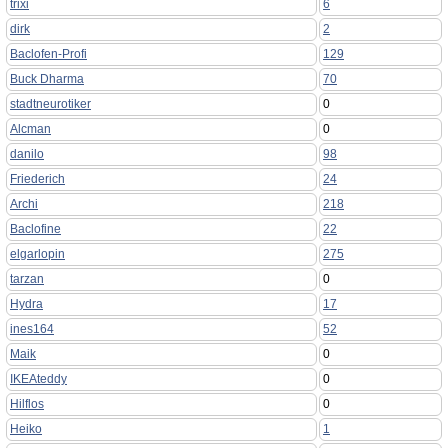
trixi
6
dirk
2
Baclofen-Profi
129
Buck Dharma
70
stadtneurotiker
0
Alcman
0
danilo
98
Friederich
24
Archi
218
Baclofine
22
elgarlopin
275
tarzan
0
Hydra
17
ines164
52
Maik
0
IKEAteddy
0
Hilflos
0
Heiko
1