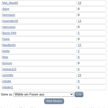
Mat_Max69
19
daisy
0
herrmann
0
muenster28
14
mercurius
0
Baclo-FAN
5
Hope
0
MaxBerlin
15
bellla
2
tiger
8
tonsum
0
resque110
6
schmithi
28
jobster
9
jobster2
6
Gehe zu:
Web Modus