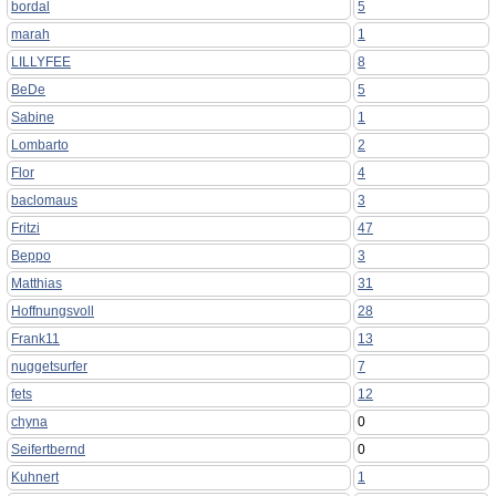
bordal
5
marah
1
LILLYFEE
8
BeDe
5
Sabine
1
Lombarto
2
Flor
4
baclomaus
3
Fritzi
47
Beppo
3
Matthias
31
Hoffnungsvoll
28
Frank11
13
nuggetsurfer
7
fets
12
chyna
0
Seifertbernd
0
Kuhnert
1