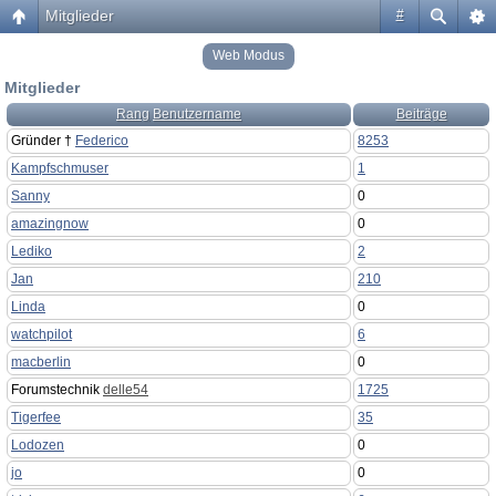
Mitglieder
#
Web Modus
Mitglieder
Rang
Benutzername
Beiträge
Gründer †
Federico
8253
Kampfschmuser
1
Sanny
0
amazingnow
0
Lediko
2
Jan
210
Linda
0
watchpilot
6
macberlin
0
Forumstechnik
delle54
1725
Tigerfee
35
Lodozen
0
jo
0