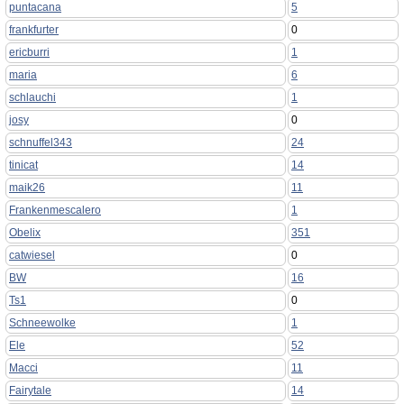
puntacana
5
frankfurter
0
ericburri
1
maria
6
schlauchi
1
josy
0
schnuffel343
24
tinicat
14
maik26
11
Frankenmescalero
1
Obelix
351
catwiesel
0
BW
16
Ts1
0
Schneewolke
1
Ele
52
Macci
11
Fairytale
14