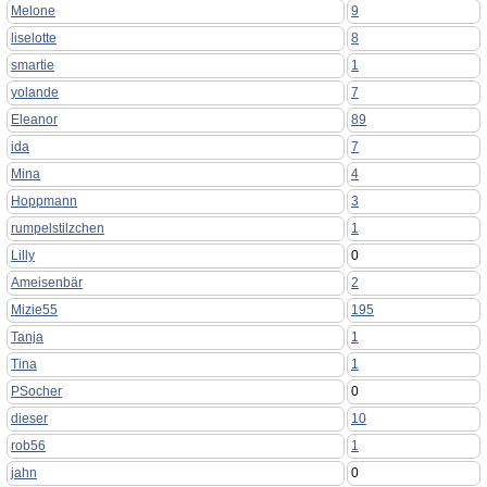
Melone
9
liselotte
8
smartie
1
yolande
7
Eleanor
89
ida
7
Mina
4
Hoppmann
3
rumpelstilzchen
1
Lilly
0
Ameisenbär
2
Mizie55
195
Tanja
1
Tina
1
PSocher
0
dieser
10
rob56
1
jahn
0