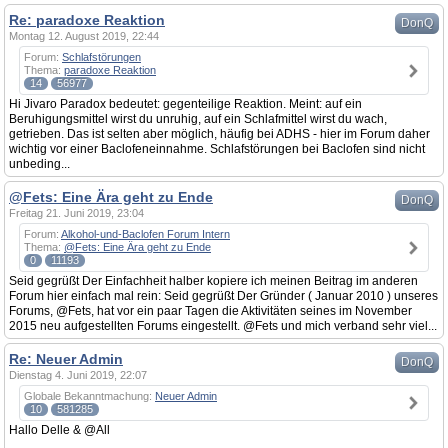
Re: paradoxe Reaktion
DonQ
Montag 12. August 2019, 22:44
Forum:
Schlafstörungen
Thema:
paradoxe Reaktion
14
56977
Hi Jivaro Paradox bedeutet: gegenteilige Reaktion. Meint: auf ein
Beruhigungsmittel wirst du unruhig, auf ein Schlafmittel wirst du wach,
getrieben. Das ist selten aber möglich, häufig bei ADHS - hier im Forum daher
wichtig vor einer Baclofeneinnahme. Schlafstörungen bei Baclofen sind nicht
unbeding...
@Fets: Eine Ära geht zu Ende
DonQ
Freitag 21. Juni 2019, 23:04
Forum:
Alkohol-und-Baclofen Forum Intern
Thema:
@Fets: Eine Ära geht zu Ende
0
11193
Seid gegrüßt Der Einfachheit halber kopiere ich meinen Beitrag im anderen
Forum hier einfach mal rein: Seid gegrüßt Der Gründer ( Januar 2010 ) unseres
Forums, @Fets, hat vor ein paar Tagen die Aktivitäten seines im November
2015 neu aufgestellten Forums eingestellt. @Fets und mich verband sehr viel...
Re: Neuer Admin
DonQ
Dienstag 4. Juni 2019, 22:07
Globale Bekanntmachung:
Neuer Admin
10
581285
Hallo Delle & @All