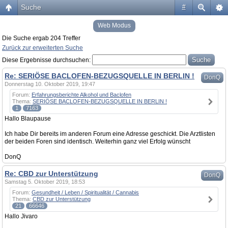
Suche
#
Web Modus
Die Suche ergab 204 Treffer
Zurück zur erweiterten Suche
Diese Ergebnisse durchsuchen:
Re: SERIÖSE BACLOFEN-BEZUGSQUELLE IN BERLIN !
DonQ
Donnerstag 10. Oktober 2019, 19:47
Forum:
Erfahrungsberichte Alkohol und Baclofen
Thema:
SERIÖSE BACLOFEN-BEZUGSQUELLE IN BERLIN !
1
7163
Hallo Blaupause
Ich habe Dir bereits im anderen Forum eine Adresse geschickt. Die Arztlisten
der beiden Foren sind identisch. Weiterhin ganz viel Erfolg wünscht
DonQ
Re: CBD zur Unterstützung
DonQ
Samstag 5. Oktober 2019, 18:53
Forum:
Gesundheit / Leben / Spiritualität / Cannabis
Thema:
CBD zur Unterstützung
21
66646
Hallo Jivaro