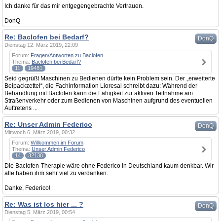
Ich danke für das mir entgegengebrachte Vertrauen.
DonQ
Re: Baclofen bei Bedarf?
DonQ
Dienstag 12. März 2019, 22:09
Forum:
Fragen/Antworten zu Baclofen
Thema:
Baclofen bei Bedarf?
11
19481
Seid gegrüßt Maschinen zu Bedienen dürfte kein Problem sein. Der „erweiterte
Beipackzettel“, die Fachinformation Lioresal schreibt dazu: Während der
Behandlung mit Baclofen kann die Fähigkeit zur aktiven Teilnahme am
Straßenverkehr oder zum Bedienen von Maschinen aufgrund des eventuellen
Auftretens ...
Re: Unser Admin Federico
DonQ
Mittwoch 6. März 2019, 00:32
Forum:
Willkommen im Forum
Thema:
Unser Admin Federico
14
32138
Die Baclofen-Therapie wäre ohne Federico in Deutschland kaum denkbar. Wir
alle haben ihm sehr viel zu verdanken.
Danke, Federico!
Re: Was ist los hier ... ?
DonQ
Dienstag 5. März 2019, 00:54