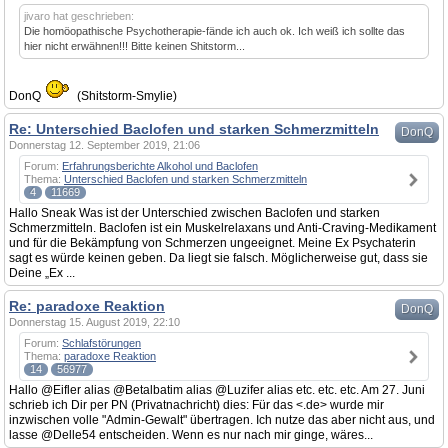
jivaro hat geschrieben:
Die homöopathische Psychotherapie-fände ich auch ok. Ich weiß ich sollte das
hier nicht erwähnen!!! Bitte keinen Shitstorm...
DonQ
(Shitstorm-Smylie)
Re: Unterschied Baclofen und starken Schmerzmitteln
DonQ
Donnerstag 12. September 2019, 21:06
Forum:
Erfahrungsberichte Alkohol und Baclofen
Thema:
Unterschied Baclofen und starken Schmerzmitteln
4
11669
Hallo Sneak Was ist der Unterschied zwischen Baclofen und starken
Schmerzmitteln. Baclofen ist ein Muskelrelaxans und Anti-Craving-Medikament
und für die Bekämpfung von Schmerzen ungeeignet. Meine Ex Psychaterin
sagt es würde keinen geben. Da liegt sie falsch. Möglicherweise gut, dass sie
Deine „Ex ...
Re: paradoxe Reaktion
DonQ
Donnerstag 15. August 2019, 22:10
Forum:
Schlafstörungen
Thema:
paradoxe Reaktion
14
56977
Hallo @Eifler alias @Betalbatim alias @Luzifer alias etc. etc. etc. Am 27. Juni
schrieb ich Dir per PN (Privatnachricht) dies: Für das <.de> wurde mir
inzwischen volle "Admin-Gewalt" übertragen. Ich nutze das aber nicht aus, und
lasse @Delle54 entscheiden. Wenn es nur nach mir ginge, wäres...