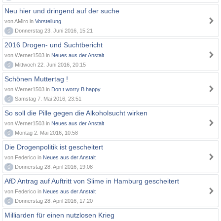
Neu hier und dringend auf der suche
von AMiro in
Vorstellung
0
Donnerstag 23. Juni 2016, 15:21
2016 Drogen- und Suchtbericht
von Werner1503 in
Neues aus der Anstalt
0
Mittwoch 22. Juni 2016, 20:15
Schönen Muttertag !
von Werner1503 in
Don t worry B happy
0
Samstag 7. Mai 2016, 23:51
So soll die Pille gegen die Alkoholsucht wirken
von Werner1503 in
Neues aus der Anstalt
0
Montag 2. Mai 2016, 10:58
Die Drogenpolitik ist gescheitert
von Federico in
Neues aus der Anstalt
0
Donnerstag 28. April 2016, 19:08
AfD Antrag auf Auftritt von Slime in Hamburg gescheitert
von Federico in
Neues aus der Anstalt
0
Donnerstag 28. April 2016, 17:20
Milliarden für einen nutzlosen Krieg