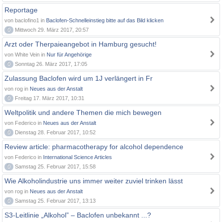
Reportage
von baclofino1 in
Baclofen-Schnelleinstieg bitte auf das Bild klicken
0
Mittwoch 29. März 2017, 20:57
Arzt oder Therpaieangebot in Hamburg gesucht!
von White Vein in
Nur für Angehörige
0
Sonntag 26. März 2017, 17:05
Zulassung Baclofen wird um 1J verlängert in Fr
von rog in
Neues aus der Anstalt
0
Freitag 17. März 2017, 10:31
Weltpolitik und andere Themen die mich bewegen
von Federico in
Neues aus der Anstalt
0
Dienstag 28. Februar 2017, 10:52
Review article: pharmacotherapy for alcohol dependence
von Federico in
International Science Articles
0
Samstag 25. Februar 2017, 15:58
Wie Alkoholindustrie uns immer weiter zuviel trinken lässt
von rog in
Neues aus der Anstalt
0
Samstag 25. Februar 2017, 13:13
S3-Leitlinie „Alkohol” – Baclofen unbekannt ...?