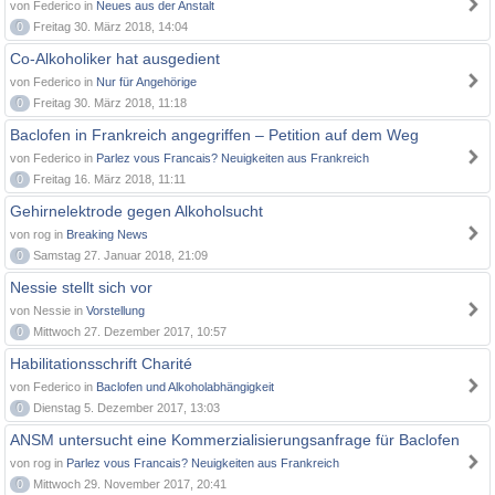
von Federico in
Neues aus der Anstalt
0
Freitag 30. März 2018, 14:04
Co-Alkoholiker hat ausgedient
von Federico in
Nur für Angehörige
0
Freitag 30. März 2018, 11:18
Baclofen in Frankreich angegriffen – Petition auf dem Weg
von Federico in
Parlez vous Francais? Neuigkeiten aus Frankreich
0
Freitag 16. März 2018, 11:11
Gehirnelektrode gegen Alkoholsucht
von rog in
Breaking News
0
Samstag 27. Januar 2018, 21:09
Nessie stellt sich vor
von Nessie in
Vorstellung
0
Mittwoch 27. Dezember 2017, 10:57
Habilitationsschrift Charité
von Federico in
Baclofen und Alkoholabhängigkeit
0
Dienstag 5. Dezember 2017, 13:03
ANSM untersucht eine Kommerzialisierungsanfrage für Baclofen
von rog in
Parlez vous Francais? Neuigkeiten aus Frankreich
0
Mittwoch 29. November 2017, 20:41