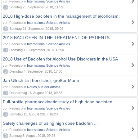
von Federico in
International Science Articles
0
Sonntag 23. September 2018, 11:55
2018 High-dose baclofen in the management of alcoholism:
von Federico in
International Science Articles
0
Sonntag 23. September 2018, 09:02
2018 BACLOFEN IN THE TREATMENT OF PATIENTS ...
von Federico in
International Science Articles
0
Dienstag 11. September 2018, 13:50
2018 Use of Baclofen for Alcohol Use Disorders in the USA
von Federico in
International Science Articles
0
Dienstag 4. September 2018, 17:30
Jan Ullrich Ein herzlicher, großer Mann
von Federico in
Neues aus der Anstalt
0
Donnerstag 16. August 2018, 09:53
Full-profile pharmacokinetic study of high dose baclofen...
von Federico in
International Science Articles
0
Samstag 11. August 2018, 16:23
Safety challenges of using high dose baclofen ...
von Federico in
International Science Articles
0
Sonntag 5. August 2018, 09:28