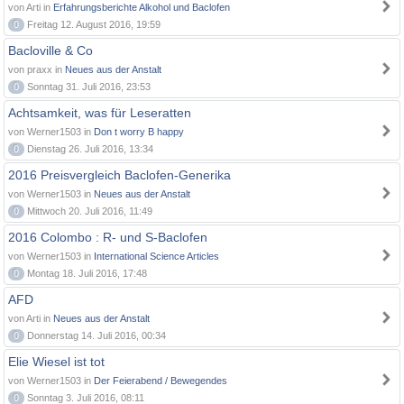
von Arti in
Erfahrungsberichte Alkohol und Baclofen
0
Freitag 12. August 2016, 19:59
Bacloville & Co
von praxx in
Neues aus der Anstalt
0
Sonntag 31. Juli 2016, 23:53
Achtsamkeit, was für Leseratten
von Werner1503 in
Don t worry B happy
0
Dienstag 26. Juli 2016, 13:34
2016 Preisvergleich Baclofen-Generika
von Werner1503 in
Neues aus der Anstalt
0
Mittwoch 20. Juli 2016, 11:49
2016 Colombo : R- und S-Baclofen
von Werner1503 in
International Science Articles
0
Montag 18. Juli 2016, 17:48
AFD
von Arti in
Neues aus der Anstalt
0
Donnerstag 14. Juli 2016, 00:34
Elie Wiesel ist tot
von Werner1503 in
Der Feierabend / Bewegendes
0
Sonntag 3. Juli 2016, 08:11