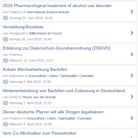
2018 Pharmacological treatment of alcohol use disorder
von Federico in
International Science Articles
0
Sonntag 24. Juni 2018, 14:03
Vorstellung/Ärtzeliste
von Honigquell in
Willkommen im Forum
0
Montag 18. Juni 2018, 19:49
Erklärung zur Datenschutz-Grundverordnung (DSGVO)
von Federico
0
Mittwoch 13. Juni 2018, 12:27
Kokain Wechselwirkung Baclofen
von federchen in
Gesundheit / Leben / Spiritualität / Cannabis
0
Samstag 5. Mai 2018, 14:32
Weiterentwicklung von Baclofen und Zulassung in Deutschland
von DonQ in
Neues aus der Anstalt
0
Samstag 7. April 2018, 21:51
Dieser deutsche Pfarrer will alle Drogen legalisieren
von Federico in
Gesundheit / Leben / Spiritualität / Cannabis
0
Mittwoch 4. April 2018, 16:58
Vom Co-Alkoholiker zum Passivtrinker