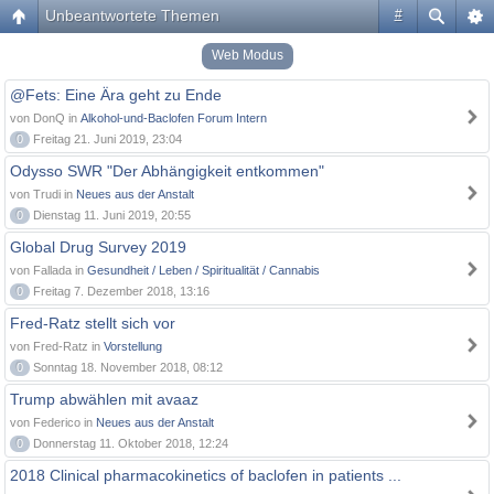
Unbeantwortete Themen
#
Web Modus
@Fets: Eine Ära geht zu Ende
von DonQ in
Alkohol-und-Baclofen Forum Intern
0
Freitag 21. Juni 2019, 23:04
Odysso SWR "Der Abhängigkeit entkommen"
von Trudi in
Neues aus der Anstalt
0
Dienstag 11. Juni 2019, 20:55
Global Drug Survey 2019
von Fallada in
Gesundheit / Leben / Spiritualität / Cannabis
0
Freitag 7. Dezember 2018, 13:16
Fred-Ratz stellt sich vor
von Fred-Ratz in
Vorstellung
0
Sonntag 18. November 2018, 08:12
Trump abwählen mit avaaz
von Federico in
Neues aus der Anstalt
0
Donnerstag 11. Oktober 2018, 12:24
2018 Clinical pharmacokinetics of baclofen in patients ...