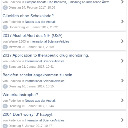
von Federico in
Compassionate Use Baclofen, Einladung an mitlesende Ärzte
0
Dienstag 14. Februar 2017, 10:06
Glücklich ohne Schokolade?
von Federico in
Neues aus der Anstalt
0
Donnerstag 26. Januar 2017, 20:22
2017 Alcohol Alert des NIH (USA)
von Werner1503 in
International Science Articles
0
Mittwoch 25. Januar 2017, 20:59
2017 Application to therapeutic drug monitoring.
von Federico in
International Science Articles
0
Samstag 21. Januar 2017, 10:41
Baclofen scheint angekommen zu sein
von Federico in
International Science Articles
0
Dienstag 10. Januar 2017, 13:15
Winterkatastrophe?
von Federico in
Neues aus der Anstalt
0
Dienstag 10. Januar 2017, 10:44
2004 Don't worry 'B' happy!:
von Federico in
International Science Articles
0
Dienstag 3. Januar 2017, 10:47