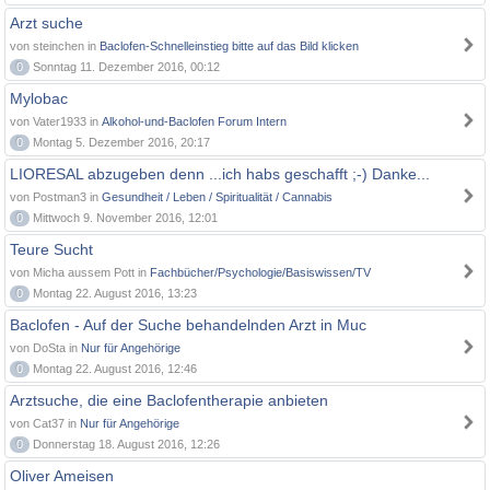
Arzt suche
von steinchen in
Baclofen-Schnelleinstieg bitte auf das Bild klicken
0
Sonntag 11. Dezember 2016, 00:12
Mylobac
von Vater1933 in
Alkohol-und-Baclofen Forum Intern
0
Montag 5. Dezember 2016, 20:17
LIORESAL abzugeben denn ...ich habs geschafft ;-) Danke...
von Postman3 in
Gesundheit / Leben / Spiritualität / Cannabis
0
Mittwoch 9. November 2016, 12:01
Teure Sucht
von Micha aussem Pott in
Fachbücher/Psychologie/Basiswissen/TV
0
Montag 22. August 2016, 13:23
Baclofen - Auf der Suche behandelnden Arzt in Muc
von DoSta in
Nur für Angehörige
0
Montag 22. August 2016, 12:46
Arztsuche, die eine Baclofentherapie anbieten
von Cat37 in
Nur für Angehörige
0
Donnerstag 18. August 2016, 12:26
Oliver Ameisen