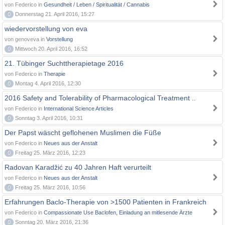
von Federico in
Gesundheit / Leben / Spiritualität / Cannabis
0
Donnerstag 21. April 2016, 15:27
wiedervorstellung von eva
von genoveva in
Vorstellung
0
Mittwoch 20. April 2016, 16:52
21. Tübinger Suchttherapietage 2016
von Federico in
Therapie
0
Montag 4. April 2016, 12:30
2016 Safety and Tolerability of Pharmacological Treatment ..
von Federico in
International Science Articles
0
Sonntag 3. April 2016, 10:31
Der Papst wäscht geflohenen Muslimen die Füße
von Federico in
Neues aus der Anstalt
0
Freitag 25. März 2016, 12:23
Radovan Karadžić zu 40 Jahren Haft verurteilt
von Federico in
Neues aus der Anstalt
0
Freitag 25. März 2016, 10:56
Erfahrungen Baclo-Therapie von >1500 Patienten in Frankreich
von Federico in
Compassionate Use Baclofen, Einladung an mitlesende Ärzte
0
Sonntag 20. März 2016, 21:36