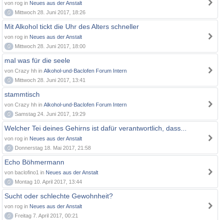
von rog in
Neues aus der Anstalt
0
Mittwoch 28. Juni 2017, 18:26
Mit Alkohol tickt die Uhr des Alters schneller
von rog in
Neues aus der Anstalt
0
Mittwoch 28. Juni 2017, 18:00
mal was für die seele
von Crazy hh in
Alkohol-und-Baclofen Forum Intern
0
Mittwoch 28. Juni 2017, 13:41
stammtisch
von Crazy hh in
Alkohol-und-Baclofen Forum Intern
0
Samstag 24. Juni 2017, 19:29
Welcher Tei deines Gehirns ist dafür verantwortlich, dass...
von rog in
Neues aus der Anstalt
0
Donnerstag 18. Mai 2017, 21:58
Echo Böhmermann
von baclofino1 in
Neues aus der Anstalt
0
Montag 10. April 2017, 13:44
Sucht oder schlechte Gewohnheit?
von rog in
Neues aus der Anstalt
0
Freitag 7. April 2017, 00:21