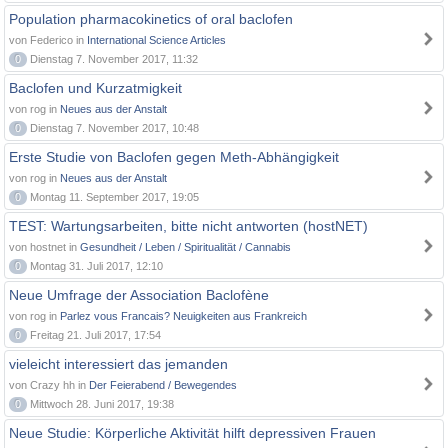
Population pharmacokinetics of oral baclofen
von Federico in
International Science Articles
0
Dienstag 7. November 2017, 11:32
Baclofen und Kurzatmigkeit
von rog in
Neues aus der Anstalt
0
Dienstag 7. November 2017, 10:48
Erste Studie von Baclofen gegen Meth-Abhängigkeit
von rog in
Neues aus der Anstalt
0
Montag 11. September 2017, 19:05
TEST: Wartungsarbeiten, bitte nicht antworten (hostNET)
von hostnet in
Gesundheit / Leben / Spiritualität / Cannabis
0
Montag 31. Juli 2017, 12:10
Neue Umfrage der Association Baclofène
von rog in
Parlez vous Francais? Neuigkeiten aus Frankreich
0
Freitag 21. Juli 2017, 17:54
vieleicht interessiert das jemanden
von Crazy hh in
Der Feierabend / Bewegendes
0
Mittwoch 28. Juni 2017, 19:38
Neue Studie: Körperliche Aktivität hilft depressiven Frauen