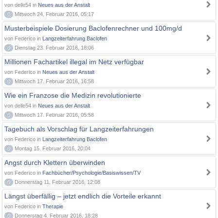
von delle54 in
Neues aus der Anstalt
0
Mittwoch 24. Februar 2016, 05:17
Musterbeispiele Dosierung Baclofenrechner und 100mg/d
von Federico in
Langzeiterfahrung Baclofen
0
Dienstag 23. Februar 2016, 18:06
Millionen Fachartikel illegal im Netz verfügbar
von Federico in
Neues aus der Anstalt
0
Mittwoch 17. Februar 2016, 16:58
Wie ein Franzose die Medizin revolutionierte
von delle54 in
Neues aus der Anstalt
0
Mittwoch 17. Februar 2016, 05:58
Tagebuch als Vorschlag für Langzeiterfahrungen
von Federico in
Langzeiterfahrung Baclofen
0
Montag 15. Februar 2016, 20:04
Angst durch Klettern überwinden
von Federico in
Fachbücher/Psychologie/Basiswissen/TV
0
Donnerstag 11. Februar 2016, 12:08
Längst überfällig – jetzt endlich die Vorteile erkannt
von Federico in
Therapie
0
Donnerstag 4. Februar 2016, 18:28