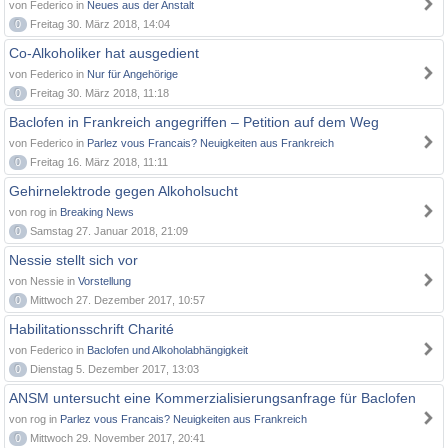
von Federico in
Neues aus der Anstalt
0
Freitag 30. März 2018, 14:04
Co-Alkoholiker hat ausgedient
von Federico in
Nur für Angehörige
0
Freitag 30. März 2018, 11:18
Baclofen in Frankreich angegriffen – Petition auf dem Weg
von Federico in
Parlez vous Francais? Neuigkeiten aus Frankreich
0
Freitag 16. März 2018, 11:11
Gehirnelektrode gegen Alkoholsucht
von rog in
Breaking News
0
Samstag 27. Januar 2018, 21:09
Nessie stellt sich vor
von Nessie in
Vorstellung
0
Mittwoch 27. Dezember 2017, 10:57
Habilitationsschrift Charité
von Federico in
Baclofen und Alkoholabhängigkeit
0
Dienstag 5. Dezember 2017, 13:03
ANSM untersucht eine Kommerzialisierungsanfrage für Baclofen
von rog in
Parlez vous Francais? Neuigkeiten aus Frankreich
0
Mittwoch 29. November 2017, 20:41