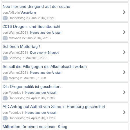
Neu hier und dringend auf der suche
von AMiro in
Vorstellung
0
Donnerstag 23. Juni 2016, 15:21
2016 Drogen- und Suchtbericht
von Werner1503 in
Neues aus der Anstalt
0
Mittwoch 22. Juni 2016, 20:15
Schönen Muttertag !
von Werner1503 in
Don t worry B happy
0
Samstag 7. Mai 2016, 23:51
So soll die Pille gegen die Alkoholsucht wirken
von Werner1503 in
Neues aus der Anstalt
0
Montag 2. Mai 2016, 10:58
Die Drogenpolitik ist gescheitert
von Federico in
Neues aus der Anstalt
0
Donnerstag 28. April 2016, 19:08
AfD Antrag auf Auftritt von Slime in Hamburg gescheitert
von Federico in
Neues aus der Anstalt
0
Donnerstag 28. April 2016, 17:20
Milliarden für einen nutzlosen Krieg