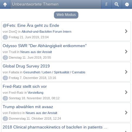
Unbeantwortete Themen
#
Web Modus
@Fets: Eine Ära geht zu Ende
von DonQ in
Alkohol-und-Baclofen Forum Intern
0
Freitag 21. Juni 2019, 23:04
Odysso SWR "Der Abhängigkeit entkommen"
von Trudi in
Neues aus der Anstalt
0
Dienstag 11. Juni 2019, 20:55
Global Drug Survey 2019
von Fallada in
Gesundheit / Leben / Spiritualität / Cannabis
0
Freitag 7. Dezember 2018, 13:16
Fred-Ratz stellt sich vor
von Fred-Ratz in
Vorstellung
0
Sonntag 18. November 2018, 08:12
Trump abwählen mit avaaz
von Federico in
Neues aus der Anstalt
0
Donnerstag 11. Oktober 2018, 12:24
2018 Clinical pharmacokinetics of baclofen in patients ...