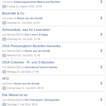
von Arti in
Erfahrungsberichte Alkohol und Baclofen
0
Freitag 12. August 2016, 19:59
Bacloville & Co
von praxx in
Neues aus der Anstalt
0
Sonntag 31. Juli 2016, 23:53
Achtsamkeit, was für Leseratten
von Werner1503 in
Don t worry B happy
0
Dienstag 26. Juli 2016, 13:34
2016 Preisvergleich Baclofen-Generika
von Werner1503 in
Neues aus der Anstalt
0
Mittwoch 20. Juli 2016, 11:49
2016 Colombo : R- und S-Baclofen
von Werner1503 in
International Science Articles
0
Montag 18. Juli 2016, 17:48
AFD
von Arti in
Neues aus der Anstalt
0
Donnerstag 14. Juli 2016, 00:34
Elie Wiesel ist tot
von Werner1503 in
Der Feierabend / Bewegendes
0
Sonntag 3. Juli 2016, 08:11