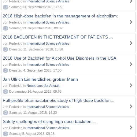
von Federico in
International Science Articles
0
Sonntag 23. September 2018, 11:55
2018 High-dose baclofen in the management of alcoholism:
von Federico in
International Science Articles
0
Sonntag 23. September 2018, 09:02
2018 BACLOFEN IN THE TREATMENT OF PATIENTS ...
von Federico in
International Science Articles
0
Dienstag 11. September 2018, 13:50
2018 Use of Baclofen for Alcohol Use Disorders in the USA
von Federico in
International Science Articles
0
Dienstag 4. September 2018, 17:30
Jan Ullrich Ein herzlicher, großer Mann
von Federico in
Neues aus der Anstalt
0
Donnerstag 16. August 2018, 09:53
Full-profile pharmacokinetic study of high dose baclofen...
von Federico in
International Science Articles
0
Samstag 11. August 2018, 16:23
Safety challenges of using high dose baclofen ...
von Federico in
International Science Articles
0
Sonntag 5. August 2018, 09:28