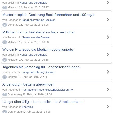
von delle54 in
Neues aus der Anstalt
0
Mittwoch 24. Februar 2016, 05:17
Musterbeispiele Dosierung Baclofenrechner und 100mg/d
von Federico in
Langzeiterfahrung Baclofen
0
Dienstag 23. Februar 2016, 18:06
Millionen Fachartikel illegal im Netz verfügbar
von Federico in
Neues aus der Anstalt
0
Mittwoch 17. Februar 2016, 16:58
Wie ein Franzose die Medizin revolutionierte
von delle54 in
Neues aus der Anstalt
0
Mittwoch 17. Februar 2016, 05:58
Tagebuch als Vorschlag für Langzeiterfahrungen
von Federico in
Langzeiterfahrung Baclofen
0
Montag 15. Februar 2016, 20:04
Angst durch Klettern überwinden
von Federico in
Fachbücher/Psychologie/Basiswissen/TV
0
Donnerstag 11. Februar 2016, 12:08
Längst überfällig – jetzt endlich die Vorteile erkannt
von Federico in
Therapie
0
Donnerstag 4. Februar 2016, 18:28