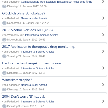
von Federico in
Compassionate Use Baclofen, Einladung an mitlesende Ärzte
0
Dienstag 14. Februar 2017, 10:06
Glücklich ohne Schokolade?
von Federico in
Neues aus der Anstalt
0
Donnerstag 26. Januar 2017, 20:22
2017 Alcohol Alert des NIH (USA)
von Werner1503 in
International Science Articles
0
Mittwoch 25. Januar 2017, 20:59
2017 Application to therapeutic drug monitoring.
von Federico in
International Science Articles
0
Samstag 21. Januar 2017, 10:41
Baclofen scheint angekommen zu sein
von Federico in
International Science Articles
0
Dienstag 10. Januar 2017, 13:15
Winterkatastrophe?
von Federico in
Neues aus der Anstalt
0
Dienstag 10. Januar 2017, 10:44
2004 Don't worry 'B' happy!:
von Federico in
International Science Articles
0
Dienstag 3. Januar 2017, 10:47