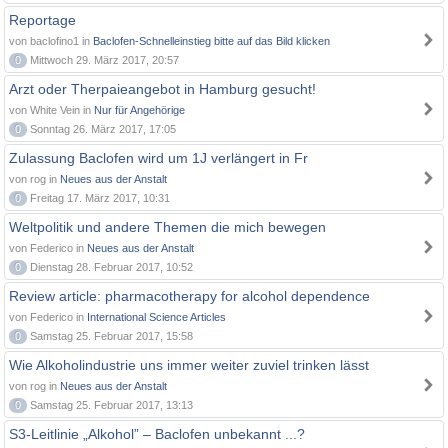
Reportage
von baclofino1 in
Baclofen-Schnelleinstieg bitte auf das Bild klicken
0
Mittwoch 29. März 2017, 20:57
Arzt oder Therpaieangebot in Hamburg gesucht!
von White Vein in
Nur für Angehörige
0
Sonntag 26. März 2017, 17:05
Zulassung Baclofen wird um 1J verlängert in Fr
von rog in
Neues aus der Anstalt
0
Freitag 17. März 2017, 10:31
Weltpolitik und andere Themen die mich bewegen
von Federico in
Neues aus der Anstalt
0
Dienstag 28. Februar 2017, 10:52
Review article: pharmacotherapy for alcohol dependence
von Federico in
International Science Articles
0
Samstag 25. Februar 2017, 15:58
Wie Alkoholindustrie uns immer weiter zuviel trinken lässt
von rog in
Neues aus der Anstalt
0
Samstag 25. Februar 2017, 13:13
S3-Leitlinie „Alkohol” – Baclofen unbekannt ...?