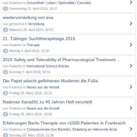
von Federico in
Gesundheit / Leben / Spiritualität / Cannabis
0
Donnerstag 21. April 2016, 15:27
wiedervorstellung von eva
von genoveva in
Vorstellung
0
Mittwoch 20. April 2016, 16:52
21. Tübinger Suchttherapietage 2016
von Federico in
Therapie
0
Montag 4. April 2016, 12:30
2016 Safety and Tolerability of Pharmacological Treatment ..
von Federico in
International Science Articles
0
Sonntag 3. April 2016, 10:31
Der Papst wäscht geflohenen Muslimen die Füße
von Federico in
Neues aus der Anstalt
0
Freitag 25. März 2016, 12:23
Radovan Karadžić zu 40 Jahren Haft verurteilt
von Federico in
Neues aus der Anstalt
0
Freitag 25. März 2016, 10:56
Erfahrungen Baclo-Therapie von >1500 Patienten in Frankreich
von Federico in
Compassionate Use Baclofen, Einladung an mitlesende Ärzte
0
Sonntag 20. März 2016, 21:36