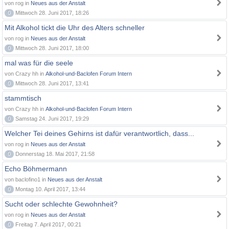
von rog in
Neues aus der Anstalt
0
Mittwoch 28. Juni 2017, 18:26
Mit Alkohol tickt die Uhr des Alters schneller
von rog in
Neues aus der Anstalt
0
Mittwoch 28. Juni 2017, 18:00
mal was für die seele
von Crazy hh in
Alkohol-und-Baclofen Forum Intern
0
Mittwoch 28. Juni 2017, 13:41
stammtisch
von Crazy hh in
Alkohol-und-Baclofen Forum Intern
0
Samstag 24. Juni 2017, 19:29
Welcher Tei deines Gehirns ist dafür verantwortlich, dass...
von rog in
Neues aus der Anstalt
0
Donnerstag 18. Mai 2017, 21:58
Echo Böhmermann
von baclofino1 in
Neues aus der Anstalt
0
Montag 10. April 2017, 13:44
Sucht oder schlechte Gewohnheit?
von rog in
Neues aus der Anstalt
0
Freitag 7. April 2017, 00:21