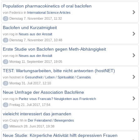
Population pharmacokinetics of oral baclofen
von Federico in
International Science Articles
0
Dienstag 7. November 2017, 11:32
Baclofen und Kurzatmigkeit
von rog in
Neues aus der Anstalt
0
Dienstag 7. November 2017, 10:48
Erste Studie von Baclofen gegen Meth-Abhängigkeit
von rog in
Neues aus der Anstalt
0
Montag 11. September 2017, 19:05
TEST: Wartungsarbeiten, bitte nicht antworten (hostNET)
von hostnet in
Gesundheit / Leben / Spiritualität / Cannabis
0
Montag 31. Juli 2017, 12:10
Neue Umfrage der Association Baclofène
von rog in
Parlez vous Francais? Neuigkeiten aus Frankreich
0
Freitag 21. Juli 2017, 17:54
vieleicht interessiert das jemanden
von Crazy hh in
Der Feierabend / Bewegendes
0
Mittwoch 28. Juni 2017, 19:38
Neue Studie: Körperliche Aktivität hilft depressiven Frauen