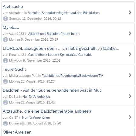
Arzt suche
von steinchen in
Baclofen-Schnelleinstieg bitte auf das Bild klicken
0
Sonntag 11. Dezember 2016, 00:12
Mylobac
von Vater1933 in
Alkohol-und-Baclofen Forum Intern
0
Montag 5. Dezember 2016, 20:17
LIORESAL abzugeben denn ...ich habs geschafft ;-) Danke...
von Postman3 in
Gesundheit / Leben / Spiritualität / Cannabis
0
Mittwoch 9. November 2016, 12:01
Teure Sucht
von Micha aussem Pott in
Fachbücher/Psychologie/Basiswissen/TV
0
Montag 22. August 2016, 13:23
Baclofen - Auf der Suche behandelnden Arzt in Muc
von DoSta in
Nur für Angehörige
0
Montag 22. August 2016, 12:46
Arztsuche, die eine Baclofentherapie anbieten
von Cat37 in
Nur für Angehörige
0
Donnerstag 18. August 2016, 12:26
Oliver Ameisen