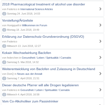
2018 Pharmacological treatment of alcohol use disorder
von Federico in
International Science Articles
0
Sonntag 24. Juni 2018, 14:03
Vorstellung/Ärtzeliste
von Honigquell in
Willkommen im Forum
0
Montag 18. Juni 2018, 19:49
Erklärung zur Datenschutz-Grundverordnung (DSGVO)
von Federico
0
Mittwoch 13. Juni 2018, 12:27
Kokain Wechselwirkung Baclofen
von federchen in
Gesundheit / Leben / Spiritualität / Cannabis
0
Samstag 5. Mai 2018, 14:32
Weiterentwicklung von Baclofen und Zulassung in Deutschland
von DonQ in
Neues aus der Anstalt
0
Samstag 7. April 2018, 21:51
Dieser deutsche Pfarrer will alle Drogen legalisieren
von Federico in
Gesundheit / Leben / Spiritualität / Cannabis
0
Mittwoch 4. April 2018, 16:58
Vom Co-Alkoholiker zum Passivtrinker