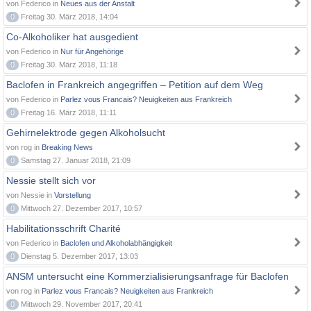
von Federico in
Neues aus der Anstalt
0
Freitag 30. März 2018, 14:04
Co-Alkoholiker hat ausgedient
von Federico in
Nur für Angehörige
0
Freitag 30. März 2018, 11:18
Baclofen in Frankreich angegriffen – Petition auf dem Weg
von Federico in
Parlez vous Francais? Neuigkeiten aus Frankreich
0
Freitag 16. März 2018, 11:11
Gehirnelektrode gegen Alkoholsucht
von rog in
Breaking News
0
Samstag 27. Januar 2018, 21:09
Nessie stellt sich vor
von Nessie in
Vorstellung
0
Mittwoch 27. Dezember 2017, 10:57
Habilitationsschrift Charité
von Federico in
Baclofen und Alkoholabhängigkeit
0
Dienstag 5. Dezember 2017, 13:03
ANSM untersucht eine Kommerzialisierungsanfrage für Baclofen
von rog in
Parlez vous Francais? Neuigkeiten aus Frankreich
0
Mittwoch 29. November 2017, 20:41