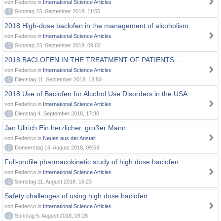
von Federico in
International Science Articles
0
Sonntag 23. September 2018, 11:55
2018 High-dose baclofen in the management of alcoholism:
von Federico in
International Science Articles
0
Sonntag 23. September 2018, 09:02
2018 BACLOFEN IN THE TREATMENT OF PATIENTS ...
von Federico in
International Science Articles
0
Dienstag 11. September 2018, 13:50
2018 Use of Baclofen for Alcohol Use Disorders in the USA
von Federico in
International Science Articles
0
Dienstag 4. September 2018, 17:30
Jan Ullrich Ein herzlicher, großer Mann
von Federico in
Neues aus der Anstalt
0
Donnerstag 16. August 2018, 09:53
Full-profile pharmacokinetic study of high dose baclofen...
von Federico in
International Science Articles
0
Samstag 11. August 2018, 16:23
Safety challenges of using high dose baclofen ...
von Federico in
International Science Articles
0
Sonntag 5. August 2018, 09:28