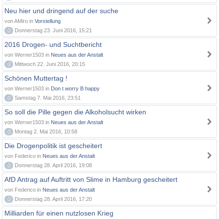
Neu hier und dringend auf der suche
von AMiro in
Vorstellung
0
Donnerstag 23. Juni 2016, 15:21
2016 Drogen- und Suchtbericht
von Werner1503 in
Neues aus der Anstalt
0
Mittwoch 22. Juni 2016, 20:15
Schönen Muttertag !
von Werner1503 in
Don t worry B happy
0
Samstag 7. Mai 2016, 23:51
So soll die Pille gegen die Alkoholsucht wirken
von Werner1503 in
Neues aus der Anstalt
0
Montag 2. Mai 2016, 10:58
Die Drogenpolitik ist gescheitert
von Federico in
Neues aus der Anstalt
0
Donnerstag 28. April 2016, 19:08
AfD Antrag auf Auftritt von Slime in Hamburg gescheitert
von Federico in
Neues aus der Anstalt
0
Donnerstag 28. April 2016, 17:20
Milliarden für einen nutzlosen Krieg