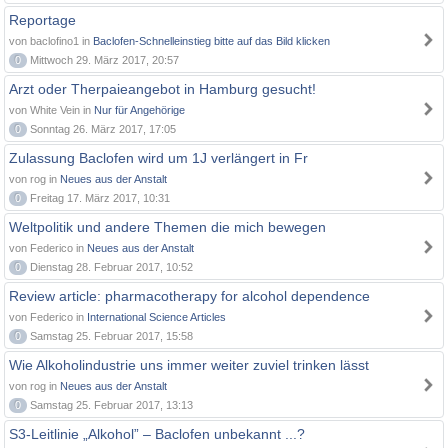
Reportage
von baclofino1 in
Baclofen-Schnelleinstieg bitte auf das Bild klicken
0
Mittwoch 29. März 2017, 20:57
Arzt oder Therpaieangebot in Hamburg gesucht!
von White Vein in
Nur für Angehörige
0
Sonntag 26. März 2017, 17:05
Zulassung Baclofen wird um 1J verlängert in Fr
von rog in
Neues aus der Anstalt
0
Freitag 17. März 2017, 10:31
Weltpolitik und andere Themen die mich bewegen
von Federico in
Neues aus der Anstalt
0
Dienstag 28. Februar 2017, 10:52
Review article: pharmacotherapy for alcohol dependence
von Federico in
International Science Articles
0
Samstag 25. Februar 2017, 15:58
Wie Alkoholindustrie uns immer weiter zuviel trinken lässt
von rog in
Neues aus der Anstalt
0
Samstag 25. Februar 2017, 13:13
S3-Leitlinie „Alkohol” – Baclofen unbekannt ...?