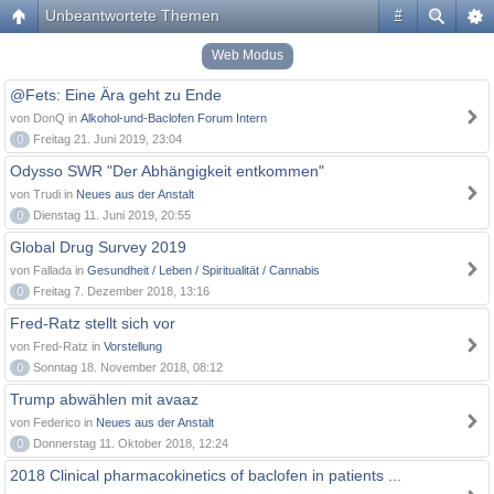
Unbeantwortete Themen
#
Web Modus
@Fets: Eine Ära geht zu Ende
von DonQ in
Alkohol-und-Baclofen Forum Intern
0
Freitag 21. Juni 2019, 23:04
Odysso SWR "Der Abhängigkeit entkommen"
von Trudi in
Neues aus der Anstalt
0
Dienstag 11. Juni 2019, 20:55
Global Drug Survey 2019
von Fallada in
Gesundheit / Leben / Spiritualität / Cannabis
0
Freitag 7. Dezember 2018, 13:16
Fred-Ratz stellt sich vor
von Fred-Ratz in
Vorstellung
0
Sonntag 18. November 2018, 08:12
Trump abwählen mit avaaz
von Federico in
Neues aus der Anstalt
0
Donnerstag 11. Oktober 2018, 12:24
2018 Clinical pharmacokinetics of baclofen in patients ...