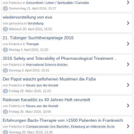
von Federico in
Gesundheit / Leben / Spiritualität / Cannabis
0
Donnerstag 21. April 2016, 15:27
wiedervorstellung von eva
von genoveva in
Vorstellung
0
Mittwoch 20. April 2016, 16:52
21. Tübinger Suchttherapietage 2016
von Federico in
Therapie
0
Montag 4. April 2016, 12:30
2016 Safety and Tolerability of Pharmacological Treatment ..
von Federico in
International Science Articles
0
Sonntag 3. April 2016, 10:31
Der Papst wäscht geflohenen Muslimen die Füße
von Federico in
Neues aus der Anstalt
0
Freitag 25. März 2016, 12:23
Radovan Karadžić zu 40 Jahren Haft verurteilt
von Federico in
Neues aus der Anstalt
0
Freitag 25. März 2016, 10:56
Erfahrungen Baclo-Therapie von >1500 Patienten in Frankreich
von Federico in
Compassionate Use Baclofen, Einladung an mitlesende Ärzte
0
Sonntag 20. März 2016, 21:36