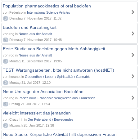
Population pharmacokinetics of oral baclofen
von Federico in
International Science Articles
0
Dienstag 7. November 2017, 11:32
Baclofen und Kurzatmigkeit
von rog in
Neues aus der Anstalt
0
Dienstag 7. November 2017, 10:48
Erste Studie von Baclofen gegen Meth-Abhängigkeit
von rog in
Neues aus der Anstalt
0
Montag 11. September 2017, 19:05
TEST: Wartungsarbeiten, bitte nicht antworten (hostNET)
von hostnet in
Gesundheit / Leben / Spiritualität / Cannabis
0
Montag 31. Juli 2017, 12:10
Neue Umfrage der Association Baclofène
von rog in
Parlez vous Francais? Neuigkeiten aus Frankreich
0
Freitag 21. Juli 2017, 17:54
vieleicht interessiert das jemanden
von Crazy hh in
Der Feierabend / Bewegendes
0
Mittwoch 28. Juni 2017, 19:38
Neue Studie: Körperliche Aktivität hilft depressiven Frauen