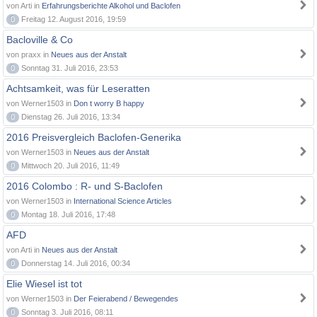
von Arti in
Erfahrungsberichte Alkohol und Baclofen
0
Freitag 12. August 2016, 19:59
Bacloville & Co
von praxx in
Neues aus der Anstalt
0
Sonntag 31. Juli 2016, 23:53
Achtsamkeit, was für Leseratten
von Werner1503 in
Don t worry B happy
0
Dienstag 26. Juli 2016, 13:34
2016 Preisvergleich Baclofen-Generika
von Werner1503 in
Neues aus der Anstalt
0
Mittwoch 20. Juli 2016, 11:49
2016 Colombo : R- und S-Baclofen
von Werner1503 in
International Science Articles
0
Montag 18. Juli 2016, 17:48
AFD
von Arti in
Neues aus der Anstalt
0
Donnerstag 14. Juli 2016, 00:34
Elie Wiesel ist tot
von Werner1503 in
Der Feierabend / Bewegendes
0
Sonntag 3. Juli 2016, 08:11