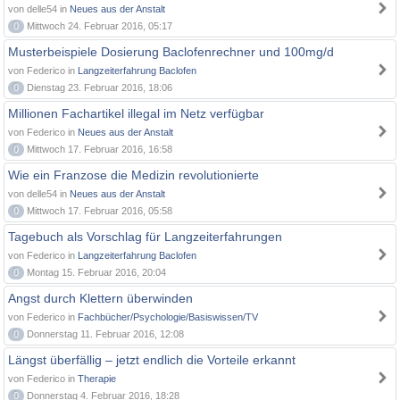
von delle54 in
Neues aus der Anstalt
0
Mittwoch 24. Februar 2016, 05:17
Musterbeispiele Dosierung Baclofenrechner und 100mg/d
von Federico in
Langzeiterfahrung Baclofen
0
Dienstag 23. Februar 2016, 18:06
Millionen Fachartikel illegal im Netz verfügbar
von Federico in
Neues aus der Anstalt
0
Mittwoch 17. Februar 2016, 16:58
Wie ein Franzose die Medizin revolutionierte
von delle54 in
Neues aus der Anstalt
0
Mittwoch 17. Februar 2016, 05:58
Tagebuch als Vorschlag für Langzeiterfahrungen
von Federico in
Langzeiterfahrung Baclofen
0
Montag 15. Februar 2016, 20:04
Angst durch Klettern überwinden
von Federico in
Fachbücher/Psychologie/Basiswissen/TV
0
Donnerstag 11. Februar 2016, 12:08
Längst überfällig – jetzt endlich die Vorteile erkannt
von Federico in
Therapie
0
Donnerstag 4. Februar 2016, 18:28