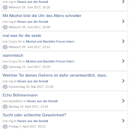
von rog in
Neues aus der Anstalt
0
Mittwoch 28. Juni 2017, 18:26
Mit Alkohol tickt die Uhr des Alters schneller
von rog in
Neues aus der Anstalt
0
Mittwoch 28. Juni 2017, 18:00
mal was für die seele
von Crazy hh in
Alkohol-und-Baclofen Forum Intern
0
Mittwoch 28. Juni 2017, 13:41
stammtisch
von Crazy hh in
Alkohol-und-Baclofen Forum Intern
0
Samstag 24. Juni 2017, 19:29
Welcher Tei deines Gehirns ist dafür verantwortlich, dass...
von rog in
Neues aus der Anstalt
0
Donnerstag 18. Mai 2017, 21:58
Echo Böhmermann
von baclofino1 in
Neues aus der Anstalt
0
Montag 10. April 2017, 13:44
Sucht oder schlechte Gewohnheit?
von rog in
Neues aus der Anstalt
0
Freitag 7. April 2017, 00:21