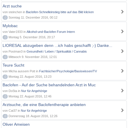
Arzt suche
von steinchen in
Baclofen-Schnelleinstieg bitte auf das Bild klicken
0
Sonntag 11. Dezember 2016, 00:12
Mylobac
von Vater1933 in
Alkohol-und-Baclofen Forum Intern
0
Montag 5. Dezember 2016, 20:17
LIORESAL abzugeben denn ...ich habs geschafft ;-) Danke...
von Postman3 in
Gesundheit / Leben / Spiritualität / Cannabis
0
Mittwoch 9. November 2016, 12:01
Teure Sucht
von Micha aussem Pott in
Fachbücher/Psychologie/Basiswissen/TV
0
Montag 22. August 2016, 13:23
Baclofen - Auf der Suche behandelnden Arzt in Muc
von DoSta in
Nur für Angehörige
0
Montag 22. August 2016, 12:46
Arztsuche, die eine Baclofentherapie anbieten
von Cat37 in
Nur für Angehörige
0
Donnerstag 18. August 2016, 12:26
Oliver Ameisen