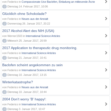
von Federico in
Compassionate Use Baclofen, Einladung an mitlesende Ärzte
0
Dienstag 14. Februar 2017, 10:06
Glücklich ohne Schokolade?
von Federico in
Neues aus der Anstalt
0
Donnerstag 26. Januar 2017, 20:22
2017 Alcohol Alert des NIH (USA)
von Werner1503 in
International Science Articles
0
Mittwoch 25. Januar 2017, 20:59
2017 Application to therapeutic drug monitoring.
von Federico in
International Science Articles
0
Samstag 21. Januar 2017, 10:41
Baclofen scheint angekommen zu sein
von Federico in
International Science Articles
0
Dienstag 10. Januar 2017, 13:15
Winterkatastrophe?
von Federico in
Neues aus der Anstalt
0
Dienstag 10. Januar 2017, 10:44
2004 Don't worry 'B' happy!:
von Federico in
International Science Articles
0
Dienstag 3. Januar 2017, 10:47