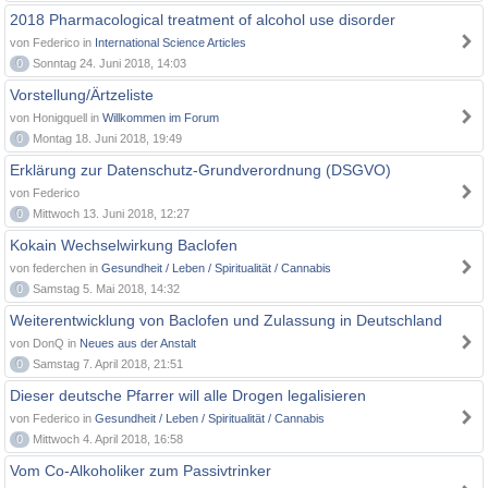
2018 Pharmacological treatment of alcohol use disorder
von Federico in
International Science Articles
0
Sonntag 24. Juni 2018, 14:03
Vorstellung/Ärtzeliste
von Honigquell in
Willkommen im Forum
0
Montag 18. Juni 2018, 19:49
Erklärung zur Datenschutz-Grundverordnung (DSGVO)
von Federico
0
Mittwoch 13. Juni 2018, 12:27
Kokain Wechselwirkung Baclofen
von federchen in
Gesundheit / Leben / Spiritualität / Cannabis
0
Samstag 5. Mai 2018, 14:32
Weiterentwicklung von Baclofen und Zulassung in Deutschland
von DonQ in
Neues aus der Anstalt
0
Samstag 7. April 2018, 21:51
Dieser deutsche Pfarrer will alle Drogen legalisieren
von Federico in
Gesundheit / Leben / Spiritualität / Cannabis
0
Mittwoch 4. April 2018, 16:58
Vom Co-Alkoholiker zum Passivtrinker