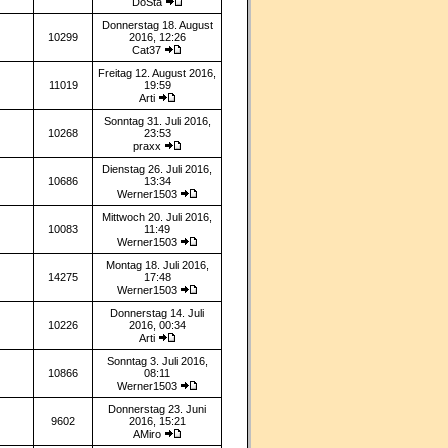
DoSta
Donnerstag 18. August
10299
2016, 12:26
Cat37
Freitag 12. August 2016,
11019
19:59
Arti
Sonntag 31. Juli 2016,
10268
23:53
praxx
Dienstag 26. Juli 2016,
10686
13:34
Werner1503
Mittwoch 20. Juli 2016,
10083
11:49
Werner1503
Montag 18. Juli 2016,
14275
17:48
Werner1503
Donnerstag 14. Juli
10226
2016, 00:34
Arti
Sonntag 3. Juli 2016,
10866
08:11
Werner1503
Donnerstag 23. Juni
9602
2016, 15:21
AMiro