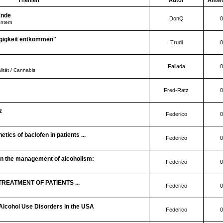
Themen
Autor
Antw
Ende
DonQ
0
Intern
igkeit entkommen"
Trudi
0
Fallada
0
lität / Cannabis
Fred-Ratz
0
z
Federico
0
tics of baclofen in patients ...
Federico
0
in the management of alcoholism:
Federico
0
REATMENT OF PATIENTS ...
Federico
0
 Alcohol Use Disorders in the USA
Federico
0