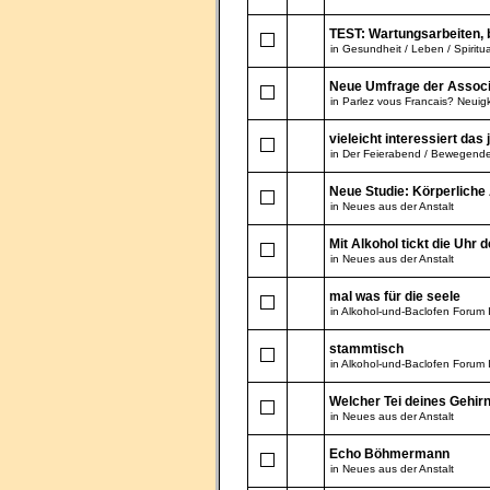
TEST: Wartungsarbeiten, b
in
Gesundheit / Leben / Spiritua
Neue Umfrage der Associ
in
Parlez vous Francais? Neuigk
vieleicht interessiert da
in
Der Feierabend / Bewegend
Neue Studie: Körperliche 
in
Neues aus der Anstalt
Mit Alkohol tickt die Uhr 
in
Neues aus der Anstalt
mal was für die seele
in
Alkohol-und-Baclofen Forum 
stammtisch
in
Alkohol-und-Baclofen Forum 
Welcher Tei deines Gehirns
in
Neues aus der Anstalt
Echo Böhmermann
in
Neues aus der Anstalt