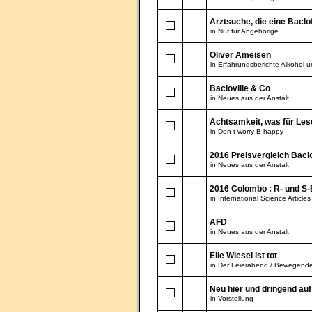
Arztsuche, die eine Baclo
in
Nur für Angehörige
Oliver Ameisen
in
Erfahrungsberichte Alkohol 
Bacloville & Co
in
Neues aus der Anstalt
Achtsamkeit, was für Les
in
Don t worry B happy
2016 Preisvergleich Bacl
in
Neues aus der Anstalt
2016 Colombo : R- und S-
in
International Science Articles
AFD
in
Neues aus der Anstalt
Elie Wiesel ist tot
in
Der Feierabend / Bewegend
Neu hier und dringend au
in
Vorstellung