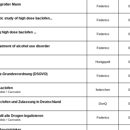
, großer Mann
Federico
0
ic study of high dose baclofen...
Federico
0
 high dose baclofen ...
Federico
0
atment of alcohol use disorder
Federico
0
Honigquell
0
tz-Grundverordnung (DSGVO)
Federico
0
aclofen
federchen
0
lität / Cannabis
clofen und Zulassung in Deutschland
DonQ
0
ll alle Drogen legalisieren
Federico
0
lität / Cannabis
assivtrinker