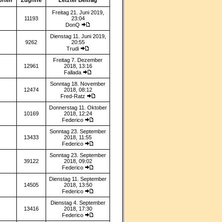
orten
Zugriffe
Letzter Beitrag
Freitag 21. Juni 2019,
11193
23:04
DonQ
Dienstag 11. Juni 2019,
9262
20:55
Trudi
Freitag 7. Dezember
12961
2018, 13:16
Fallada
Sonntag 18. November
12474
2018, 08:12
Fred-Ratz
Donnerstag 11. Oktober
10169
2018, 12:24
Federico
Sonntag 23. September
13433
2018, 11:55
Federico
Sonntag 23. September
39122
2018, 09:02
Federico
Dienstag 11. September
14505
2018, 13:50
Federico
Dienstag 4. September
13416
2018, 17:30
Federico