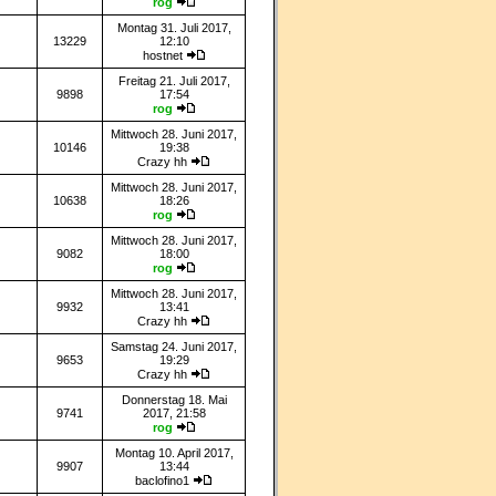
rog
Montag 31. Juli 2017,
13229
12:10
hostnet
Freitag 21. Juli 2017,
9898
17:54
rog
Mittwoch 28. Juni 2017,
10146
19:38
Crazy hh
Mittwoch 28. Juni 2017,
10638
18:26
rog
Mittwoch 28. Juni 2017,
9082
18:00
rog
Mittwoch 28. Juni 2017,
9932
13:41
Crazy hh
Samstag 24. Juni 2017,
9653
19:29
Crazy hh
Donnerstag 18. Mai
9741
2017, 21:58
rog
Montag 10. April 2017,
9907
13:44
baclofino1