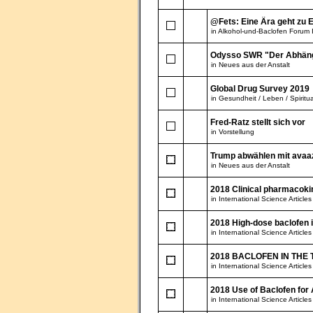
@Fets: Eine Ära geht zu 
in
Alkohol-und-Baclofen Forum 
Odysso SWR "Der Abhäng
in
Neues aus der Anstalt
Global Drug Survey 2019
in
Gesundheit / Leben / Spiritua
Fred-Ratz stellt sich vor
in
Vorstellung
Trump abwählen mit avaa
in
Neues aus der Anstalt
2018 Clinical pharmacokine
in
International Science Articles
2018 High-dose baclofen 
in
International Science Articles
2018 BACLOFEN IN THE T
in
International Science Articles
2018 Use of Baclofen for
in
International Science Articles