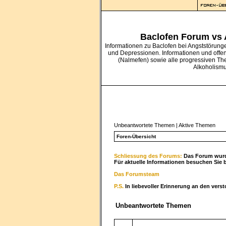
Baclofen Forum vs
Informationen zu Baclofen bei Angststörung
und Depressionen. Informationen und offe
(Nalmefen) sowie alle progressiven Th
Alkoholism
Unbeantwortete Themen
|
Aktive Themen
Foren-Übersicht
Schliessung des Forums:
Das Forum wurde
Für aktuelle Informationen besuchen Sie 
Das Forumsteam
P.S.
In liebevoller Erinnerung an den vers
Unbeantwortete Themen