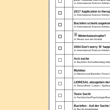
in
International Science Articles
2017 Application to thera
in
International Science Articles
Baclofen scheint angeko
in
International Science Articles
Winterkatastrophe?
in
Neues aus der Anstalt
2004 Don't worry 'B' happ
in
International Science Articles
Arzt suche
in
Baclofen-Schnelleinstieg bitte
Mylobac
in
Alkohol-und-Baclofen Forum 
LIORESAL abzugeben denn .
in
Gesundheit / Leben / Spiritua
Teure Sucht
in
Fachbücher/Psychologie/Bas
Baclofen - Auf der Suche
in
Nur für Angehörige