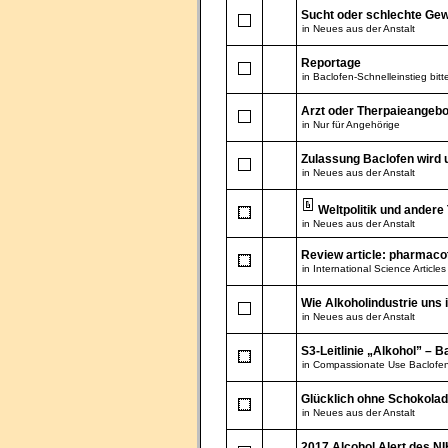
Sucht oder schlechte Ge
in
Neues aus der Anstalt
Reportage
in
Baclofen-Schnelleinstieg bitte
Arzt oder Therpaieangebo
in
Nur für Angehörige
Zulassung Baclofen wird u
in
Neues aus der Anstalt
Weltpolitik und ander
in
Neues aus der Anstalt
Review article: pharmaco
in
International Science Articles
Wie Alkoholindustrie uns 
in
Neues aus der Anstalt
S3-Leitlinie „Alkohol” – B
in
Compassionate Use Baclofen,
Glücklich ohne Schokola
in
Neues aus der Anstalt
2017 Alcohol Alert des N