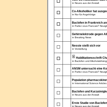
in
Neues aus der Anstalt
Co-Alkoholiker hat ausge
in
Nur für Angehörige
Baclofen in Frankreich an
in
Parlez vous Francais? Neuigk
Gehirnelektrode gegen Al
in
Breaking News
Nessie stellt sich vor
in
Vorstellung
Habilitationsschrift Ch
in
Baclofen und Alkoholabhängi
ANSM untersucht eine Ko
in
Parlez vous Francais? Neuigk
Population pharmacokineti
in
International Science Articles
Baclofen und Kurzatmigke
in
Neues aus der Anstalt
Erste Studie von Baclofe
in
Neues aus der Anstalt