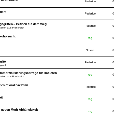
Federico
0
dient
Federico
0
gegriffen – Petition auf dem Weg
Federico
0
eiten aus Frankreich
koholsucht
rog
0
Nessie
0
arité
Federico
0
gkeit
mmerzialisierungsanfrage für Baclofen
rog
0
eiten aus Frankreich
cs of oral baclofen
Federico
0
it
rog
0
n gegen Meth-Abhängigkeit
rog
0