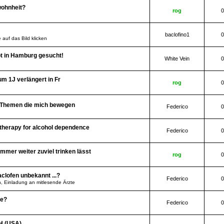
wohnheit?
rog
0
baclofino1
0
 auf das Bild klicken
t in Hamburg gesucht!
White Vein
0
m 1J verlängert in Fr
rog
0
e Themen die mich bewegen
Federico
0
therapy for alcohol dependence
Federico
0
immer weiter zuviel trinken lässt
rog
0
aclofen unbekannt ...?
Federico
0
 Einladung an mitlesende Ärzte
de?
Federico
0
IH (USA)