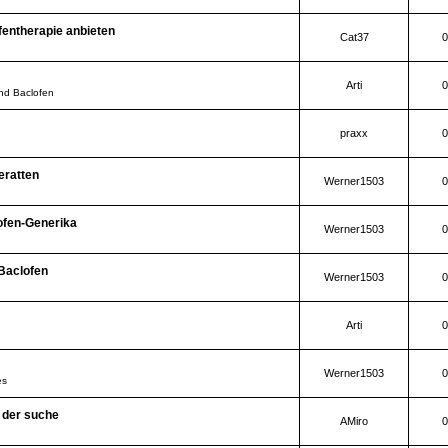
fentherapie anbieten
Cat37
0
Arti
0
und Baclofen
praxx
0
eratten
Werner1503
0
ofen-Generika
Werner1503
0
Baclofen
Werner1503
0
Arti
0
Werner1503
0
es
f der suche
AMiro
0