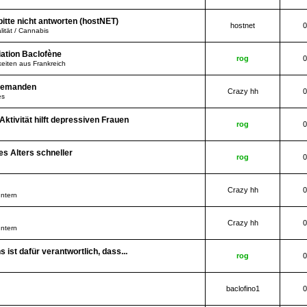
itte nicht antworten (hostNET)
hostnet
0
lität / Cannabis
ation Baclofène
rog
0
eiten aus Frankreich
s jemanden
Crazy hh
0
es
Aktivität hilft depressiven Frauen
rog
0
des Alters schneller
rog
0
Crazy hh
0
Intern
Crazy hh
0
Intern
 ist dafür verantwortlich, dass...
rog
0
baclofino1
0