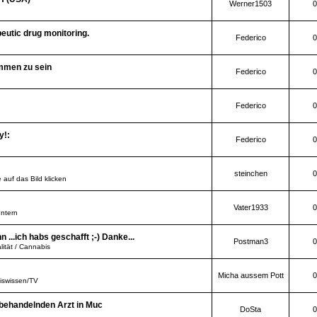
Werner1503
0
peutic drug monitoring.
Federico
0
mmen zu sein
Federico
0
Federico
0
y!:
Federico
0
steinchen
0
 auf das Bild klicken
Vater1933
0
Intern
..ich habs geschafft ;-) Danke...
Postman3
0
lität / Cannabis
Micha aussem Pott
0
iswissen/TV
 behandelnden Arzt in Muc
DoSta
0