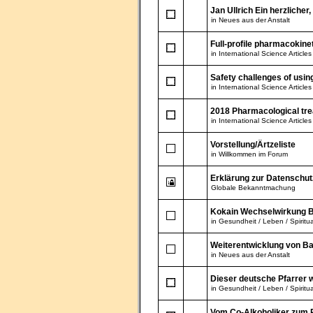
Jan Ullrich Ein herzlicher
in
Neues aus der Anstalt
Full-profile pharmacokinet
in
International Science Articles
Safety challenges of using
in
International Science Articles
2018 Pharmacological tre
in
International Science Articles
Vorstellung/Ärtzeliste
in
Willkommen im Forum
Erklärung zur Datenschu
Globale Bekanntmachung
Kokain Wechselwirkung B
in
Gesundheit / Leben / Spiritua
Weiterentwicklung von Ba
in
Neues aus der Anstalt
Dieser deutsche Pfarrer wi
in
Gesundheit / Leben / Spiritua
Vom Co-Alkoholiker zum P