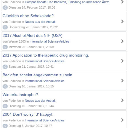
von Federico in
Compassionate Use Baclofen, Einladung an mitlesende Ärzte
0
Dienstag 14. Februar 2017, 10:06
Glücklich ohne Schokolade?
von Federico in
Neues aus der Anstalt
0
Donnerstag 26. Januar 2017, 20:22
2017 Alcohol Alert des NIH (USA)
von Werner1503 in
International Science Articles
0
Mittwoch 25. Januar 2017, 20:59
2017 Application to therapeutic drug monitoring.
von Federico in
International Science Articles
0
Samstag 21. Januar 2017, 10:41
Baclofen scheint angekommen zu sein
von Federico in
International Science Articles
0
Dienstag 10. Januar 2017, 13:15
Winterkatastrophe?
von Federico in
Neues aus der Anstalt
0
Dienstag 10. Januar 2017, 10:44
2004 Don't worry 'B' happy!:
von Federico in
International Science Articles
0
Dienstag 3. Januar 2017, 10:47