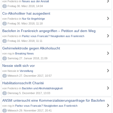
von Federico in
Neues aus der Anstalt
0
Freitag 30. März 2018, 14:04
Co-Alkoholiker hat ausgedient
von Federico in
Nur für Angehörige
0
Freitag 30. März 2018, 11:18
Baclofen in Frankreich angegriffen – Petition auf dem Weg
von Federico in
Parlez vous Francais? Neuigkeiten aus Frankreich
0
Freitag 16. März 2018, 11:11
Gehirnelektrode gegen Alkoholsucht
von rog in
Breaking News
0
Samstag 27. Januar 2018, 21:09
Nessie stellt sich vor
von Nessie in
Vorstellung
0
Mittwoch 27. Dezember 2017, 10:57
Habilitationsschrift Charité
von Federico in
Baclofen und Alkoholabhängigkeit
0
Dienstag 5. Dezember 2017, 13:03
ANSM untersucht eine Kommerzialisierungsanfrage für Baclofen
von rog in
Parlez vous Francais? Neuigkeiten aus Frankreich
0
Mittwoch 29. November 2017, 20:41