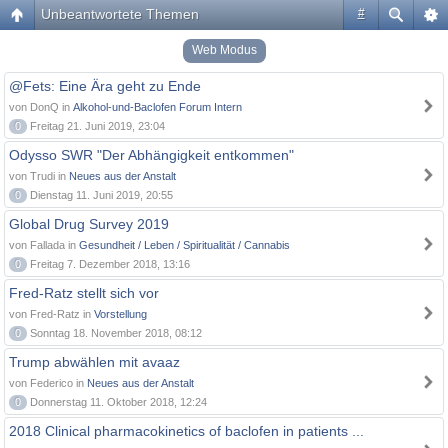
Unbeantwortete Themen
#
Web Modus
@Fets: Eine Ära geht zu Ende
von DonQ in
Alkohol-und-Baclofen Forum Intern
0
Freitag 21. Juni 2019, 23:04
Odysso SWR "Der Abhängigkeit entkommen"
von Trudi in
Neues aus der Anstalt
0
Dienstag 11. Juni 2019, 20:55
Global Drug Survey 2019
von Fallada in
Gesundheit / Leben / Spiritualität / Cannabis
0
Freitag 7. Dezember 2018, 13:16
Fred-Ratz stellt sich vor
von Fred-Ratz in
Vorstellung
0
Sonntag 18. November 2018, 08:12
Trump abwählen mit avaaz
von Federico in
Neues aus der Anstalt
0
Donnerstag 11. Oktober 2018, 12:24
2018 Clinical pharmacokinetics of baclofen in patients ...