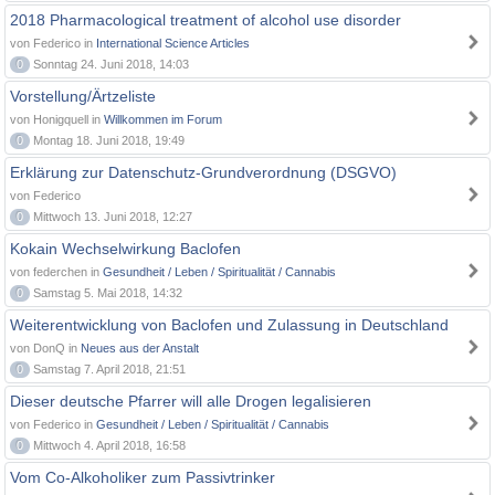
2018 Pharmacological treatment of alcohol use disorder
von Federico in
International Science Articles
0
Sonntag 24. Juni 2018, 14:03
Vorstellung/Ärtzeliste
von Honigquell in
Willkommen im Forum
0
Montag 18. Juni 2018, 19:49
Erklärung zur Datenschutz-Grundverordnung (DSGVO)
von Federico
0
Mittwoch 13. Juni 2018, 12:27
Kokain Wechselwirkung Baclofen
von federchen in
Gesundheit / Leben / Spiritualität / Cannabis
0
Samstag 5. Mai 2018, 14:32
Weiterentwicklung von Baclofen und Zulassung in Deutschland
von DonQ in
Neues aus der Anstalt
0
Samstag 7. April 2018, 21:51
Dieser deutsche Pfarrer will alle Drogen legalisieren
von Federico in
Gesundheit / Leben / Spiritualität / Cannabis
0
Mittwoch 4. April 2018, 16:58
Vom Co-Alkoholiker zum Passivtrinker