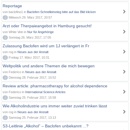
Reportage
von baclofino1 in
Baclofen-Schnelleinstieg bitte auf das Bild klicken
0
Mittwoch 29. März 2017, 20:57
Arzt oder Therpaieangebot in Hamburg gesucht!
von White Vein in
Nur für Angehörige
0
Sonntag 26. März 2017, 17:05
Zulassung Baclofen wird um 1J verlängert in Fr
von rog in
Neues aus der Anstalt
0
Freitag 17. März 2017, 10:31
Weltpolitik und andere Themen die mich bewegen
von Federico in
Neues aus der Anstalt
0
Dienstag 28. Februar 2017, 10:52
Review article: pharmacotherapy for alcohol dependence
von Federico in
International Science Articles
0
Samstag 25. Februar 2017, 15:58
Wie Alkoholindustrie uns immer weiter zuviel trinken lässt
von rog in
Neues aus der Anstalt
0
Samstag 25. Februar 2017, 13:13
S3-Leitlinie „Alkohol” – Baclofen unbekannt ...?