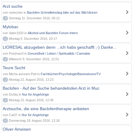
Arzt suche
von steinchen in
Baclofen-Schnelleinstieg bitte auf das Bild klicken
0
Sonntag 11. Dezember 2016, 00:12
Mylobac
von Vater1933 in
Alkohol-und-Baclofen Forum Intern
0
Montag 5. Dezember 2016, 20:17
LIORESAL abzugeben denn ...ich habs geschafft ;-) Danke...
von Postman3 in
Gesundheit / Leben / Spiritualität / Cannabis
0
Mittwoch 9. November 2016, 12:01
Teure Sucht
von Micha aussem Pott in
Fachbücher/Psychologie/Basiswissen/TV
0
Montag 22. August 2016, 13:23
Baclofen - Auf der Suche behandelnden Arzt in Muc
von DoSta in
Nur für Angehörige
0
Montag 22. August 2016, 12:46
Arztsuche, die eine Baclofentherapie anbieten
von Cat37 in
Nur für Angehörige
0
Donnerstag 18. August 2016, 12:26
Oliver Ameisen