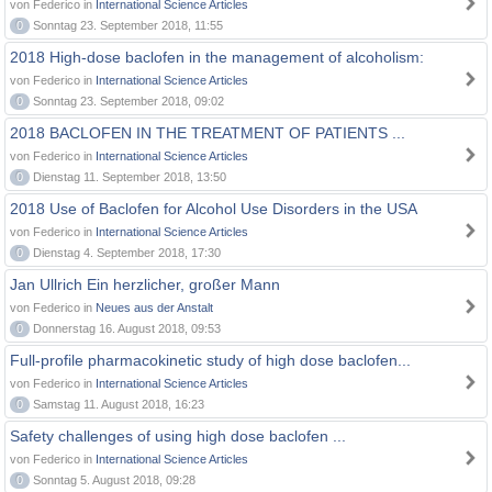
von Federico in
International Science Articles
0
Sonntag 23. September 2018, 11:55
2018 High-dose baclofen in the management of alcoholism:
von Federico in
International Science Articles
0
Sonntag 23. September 2018, 09:02
2018 BACLOFEN IN THE TREATMENT OF PATIENTS ...
von Federico in
International Science Articles
0
Dienstag 11. September 2018, 13:50
2018 Use of Baclofen for Alcohol Use Disorders in the USA
von Federico in
International Science Articles
0
Dienstag 4. September 2018, 17:30
Jan Ullrich Ein herzlicher, großer Mann
von Federico in
Neues aus der Anstalt
0
Donnerstag 16. August 2018, 09:53
Full-profile pharmacokinetic study of high dose baclofen...
von Federico in
International Science Articles
0
Samstag 11. August 2018, 16:23
Safety challenges of using high dose baclofen ...
von Federico in
International Science Articles
0
Sonntag 5. August 2018, 09:28