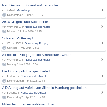
Neu hier und dringend auf der suche
von AMiro in
Vorstellung
0
Donnerstag 23. Juni 2016, 15:21
2016 Drogen- und Suchtbericht
von Werner1503 in
Neues aus der Anstalt
0
Mittwoch 22. Juni 2016, 20:15
Schönen Muttertag !
von Werner1503 in
Don t worry B happy
0
Samstag 7. Mai 2016, 23:51
So soll die Pille gegen die Alkoholsucht wirken
von Werner1503 in
Neues aus der Anstalt
0
Montag 2. Mai 2016, 10:58
Die Drogenpolitik ist gescheitert
von Federico in
Neues aus der Anstalt
0
Donnerstag 28. April 2016, 19:08
AfD Antrag auf Auftritt von Slime in Hamburg gescheitert
von Federico in
Neues aus der Anstalt
0
Donnerstag 28. April 2016, 17:20
Milliarden für einen nutzlosen Krieg