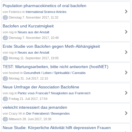
Population pharmacokinetics of oral baclofen
von Federico in
International Science Articles
0
Dienstag 7. November 2017, 11:32
Baclofen und Kurzatmigkeit
von rog in
Neues aus der Anstalt
0
Dienstag 7. November 2017, 10:48
Erste Studie von Baclofen gegen Meth-Abhängigkeit
von rog in
Neues aus der Anstalt
0
Montag 11. September 2017, 19:05
TEST: Wartungsarbeiten, bitte nicht antworten (hostNET)
von hostnet in
Gesundheit / Leben / Spiritualität / Cannabis
0
Montag 31. Juli 2017, 12:10
Neue Umfrage der Association Baclofène
von rog in
Parlez vous Francais? Neuigkeiten aus Frankreich
0
Freitag 21. Juli 2017, 17:54
vieleicht interessiert das jemanden
von Crazy hh in
Der Feierabend / Bewegendes
0
Mittwoch 28. Juni 2017, 19:38
Neue Studie: Körperliche Aktivität hilft depressiven Frauen