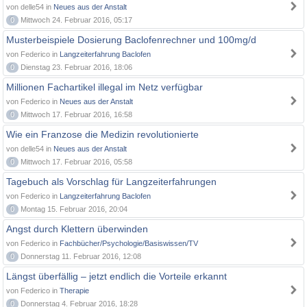
von delle54 in
Neues aus der Anstalt
0
Mittwoch 24. Februar 2016, 05:17
Musterbeispiele Dosierung Baclofenrechner und 100mg/d
von Federico in
Langzeiterfahrung Baclofen
0
Dienstag 23. Februar 2016, 18:06
Millionen Fachartikel illegal im Netz verfügbar
von Federico in
Neues aus der Anstalt
0
Mittwoch 17. Februar 2016, 16:58
Wie ein Franzose die Medizin revolutionierte
von delle54 in
Neues aus der Anstalt
0
Mittwoch 17. Februar 2016, 05:58
Tagebuch als Vorschlag für Langzeiterfahrungen
von Federico in
Langzeiterfahrung Baclofen
0
Montag 15. Februar 2016, 20:04
Angst durch Klettern überwinden
von Federico in
Fachbücher/Psychologie/Basiswissen/TV
0
Donnerstag 11. Februar 2016, 12:08
Längst überfällig – jetzt endlich die Vorteile erkannt
von Federico in
Therapie
0
Donnerstag 4. Februar 2016, 18:28