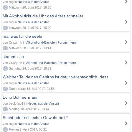
von rog in
Neues aus der Anstalt
0
Mittwoch 28. Juni 2017, 18:26
Mit Alkohol tickt die Uhr des Alters schneller
von rog in
Neues aus der Anstalt
0
Mittwoch 28. Juni 2017, 18:00
mal was für die seele
von Crazy hh in
Alkohol-und-Baclofen Forum Intern
0
Mittwoch 28. Juni 2017, 13:41
stammtisch
von Crazy hh in
Alkohol-und-Baclofen Forum Intern
0
Samstag 24. Juni 2017, 19:29
Welcher Tei deines Gehirns ist dafür verantwortlich, dass...
von rog in
Neues aus der Anstalt
0
Donnerstag 18. Mai 2017, 21:58
Echo Böhmermann
von baclofino1 in
Neues aus der Anstalt
0
Montag 10. April 2017, 13:44
Sucht oder schlechte Gewohnheit?
von rog in
Neues aus der Anstalt
0
Freitag 7. April 2017, 00:21