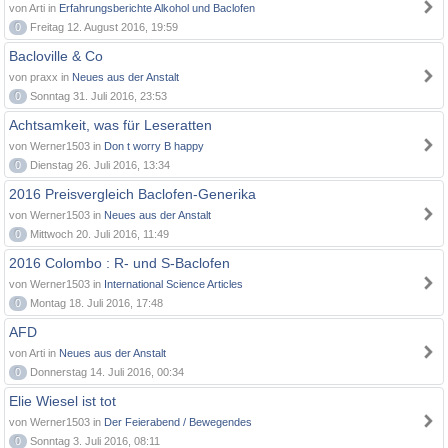
von Arti in
Erfahrungsberichte Alkohol und Baclofen
0
Freitag 12. August 2016, 19:59
Bacloville & Co
von praxx in
Neues aus der Anstalt
0
Sonntag 31. Juli 2016, 23:53
Achtsamkeit, was für Leseratten
von Werner1503 in
Don t worry B happy
0
Dienstag 26. Juli 2016, 13:34
2016 Preisvergleich Baclofen-Generika
von Werner1503 in
Neues aus der Anstalt
0
Mittwoch 20. Juli 2016, 11:49
2016 Colombo : R- und S-Baclofen
von Werner1503 in
International Science Articles
0
Montag 18. Juli 2016, 17:48
AFD
von Arti in
Neues aus der Anstalt
0
Donnerstag 14. Juli 2016, 00:34
Elie Wiesel ist tot
von Werner1503 in
Der Feierabend / Bewegendes
0
Sonntag 3. Juli 2016, 08:11