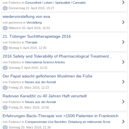
von Federico in
Gesundheit / Leben / Spiritualität / Cannabis
0
Donnerstag 21. April 2016, 15:27
wiedervorstellung von eva
von genoveva in
Vorstellung
0
Mittwoch 20. April 2016, 16:52
21. Tübinger Suchttherapietage 2016
von Federico in
Therapie
0
Montag 4. April 2016, 12:30
2016 Safety and Tolerability of Pharmacological Treatment ..
von Federico in
International Science Articles
0
Sonntag 3. April 2016, 10:31
Der Papst wäscht geflohenen Muslimen die Füße
von Federico in
Neues aus der Anstalt
0
Freitag 25. März 2016, 12:23
Radovan Karadžić zu 40 Jahren Haft verurteilt
von Federico in
Neues aus der Anstalt
0
Freitag 25. März 2016, 10:56
Erfahrungen Baclo-Therapie von >1500 Patienten in Frankreich
von Federico in
Compassionate Use Baclofen, Einladung an mitlesende Ärzte
0
Sonntag 20. März 2016, 21:36