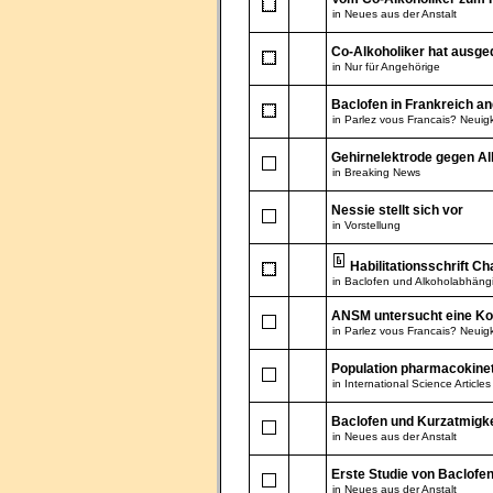
in
Neues aus der Anstalt
Co-Alkoholiker hat ausge
in
Nur für Angehörige
Baclofen in Frankreich an
in
Parlez vous Francais? Neuigk
Gehirnelektrode gegen Al
in
Breaking News
Nessie stellt sich vor
in
Vorstellung
Habilitationsschrift Ch
in
Baclofen und Alkoholabhängi
ANSM untersucht eine Ko
in
Parlez vous Francais? Neuigk
Population pharmacokineti
in
International Science Articles
Baclofen und Kurzatmigke
in
Neues aus der Anstalt
Erste Studie von Baclofe
in
Neues aus der Anstalt