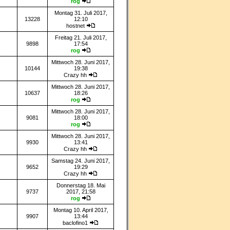
rog
Montag 31. Juli 2017,
13228
12:10
hostnet
Freitag 21. Juli 2017,
9898
17:54
rog
Mittwoch 28. Juni 2017,
10144
19:38
Crazy hh
Mittwoch 28. Juni 2017,
10637
18:26
rog
Mittwoch 28. Juni 2017,
9081
18:00
rog
Mittwoch 28. Juni 2017,
9930
13:41
Crazy hh
Samstag 24. Juni 2017,
9652
19:29
Crazy hh
Donnerstag 18. Mai
9737
2017, 21:58
rog
Montag 10. April 2017,
9907
13:44
baclofino1