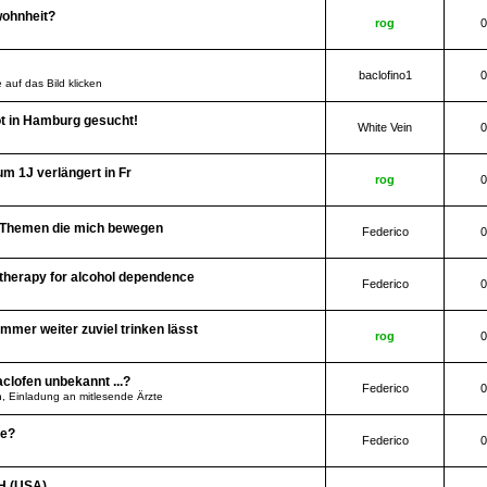
wohnheit?
rog
0
baclofino1
0
 auf das Bild klicken
t in Hamburg gesucht!
White Vein
0
m 1J verlängert in Fr
rog
0
e Themen die mich bewegen
Federico
0
therapy for alcohol dependence
Federico
0
immer weiter zuviel trinken lässt
rog
0
aclofen unbekannt ...?
Federico
0
 Einladung an mitlesende Ärzte
de?
Federico
0
IH (USA)