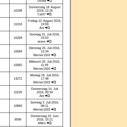
DoSta
Donnerstag 18. August
10298
2016, 12:26
Cat37
Freitag 12. August 2016,
11018
19:59
Arti
Sonntag 31. Juli 2016,
10268
23:53
praxx
Dienstag 26. Juli 2016,
10684
13:34
Werner1503
Mittwoch 20. Juli 2016,
10082
11:49
Werner1503
Montag 18. Juli 2016,
14272
17:48
Werner1503
Donnerstag 14. Juli
10226
2016, 00:34
Arti
Sonntag 3. Juli 2016,
10865
08:11
Werner1503
Donnerstag 23. Juni
9599
2016, 15:21
AMiro