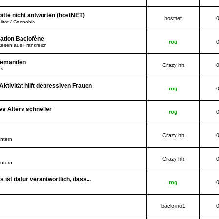
itte nicht antworten (hostNET)
hostnet
0
lität / Cannabis
ation Baclofène
rog
0
eiten aus Frankreich
s jemanden
Crazy hh
0
es
Aktivität hilft depressiven Frauen
rog
0
des Alters schneller
rog
0
Crazy hh
0
Intern
Crazy hh
0
Intern
 ist dafür verantwortlich, dass...
rog
0
baclofino1
0