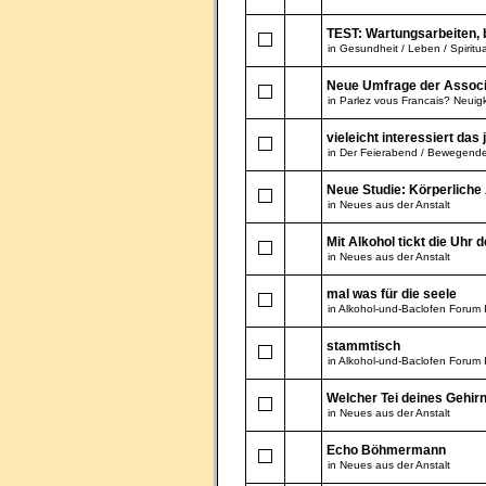
TEST: Wartungsarbeiten, b
in
Gesundheit / Leben / Spiritua
Neue Umfrage der Associ
in
Parlez vous Francais? Neuigk
vieleicht interessiert da
in
Der Feierabend / Bewegend
Neue Studie: Körperliche 
in
Neues aus der Anstalt
Mit Alkohol tickt die Uhr 
in
Neues aus der Anstalt
mal was für die seele
in
Alkohol-und-Baclofen Forum 
stammtisch
in
Alkohol-und-Baclofen Forum 
Welcher Tei deines Gehirns
in
Neues aus der Anstalt
Echo Böhmermann
in
Neues aus der Anstalt