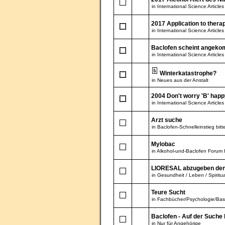
in
International Science Articles
2017 Application to thera
in
International Science Articles
Baclofen scheint angeko
in
International Science Articles
Winterkatastrophe?
in
Neues aus der Anstalt
2004 Don't worry 'B' happ
in
International Science Articles
Arzt suche
in
Baclofen-Schnelleinstieg bitte
Mylobac
in
Alkohol-und-Baclofen Forum 
LIORESAL abzugeben denn .
in
Gesundheit / Leben / Spiritua
Teure Sucht
in
Fachbücher/Psychologie/Bas
Baclofen - Auf der Suche
in
Nur für Angehörige