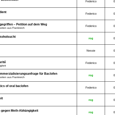
Federico
0
dient
Federico
0
gegriffen – Petition auf dem Weg
Federico
0
eiten aus Frankreich
koholsucht
rog
0
Nessie
0
arité
Federico
0
gkeit
mmerzialisierungsanfrage für Baclofen
rog
0
eiten aus Frankreich
cs of oral baclofen
Federico
0
it
rog
0
n gegen Meth-Abhängigkeit
rog
0