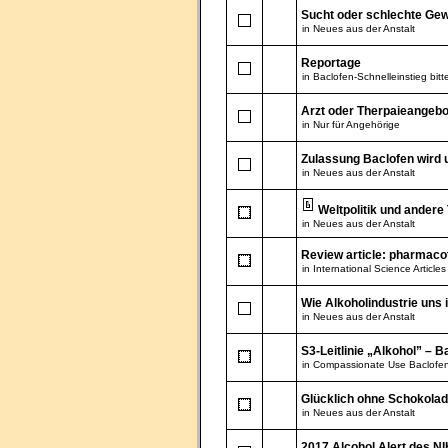
Sucht oder schlechte Ge
in
Neues aus der Anstalt
Reportage
in
Baclofen-Schnelleinstieg bitte
Arzt oder Therpaieangebo
in
Nur für Angehörige
Zulassung Baclofen wird u
in
Neues aus der Anstalt
Weltpolitik und ander
in
Neues aus der Anstalt
Review article: pharmaco
in
International Science Articles
Wie Alkoholindustrie uns 
in
Neues aus der Anstalt
S3-Leitlinie „Alkohol” – B
in
Compassionate Use Baclofen,
Glücklich ohne Schokola
in
Neues aus der Anstalt
2017 Alcohol Alert des N