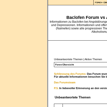
Baclofen Forum vs
Informationen zu Baclofen bei Angststörung
und Depressionen. Informationen und offe
(Nalmefen) sowie alle progressiven Th
Alkoholism
Unbeantwortete Themen
|
Aktive Themen
Foren-Übersicht
Schliessung des Forums:
Das Forum wurde
Für aktuelle Informationen besuchen Sie 
Das Forumsteam
P.S.
In liebevoller Erinnerung an den vers
Unbeantwortete Themen