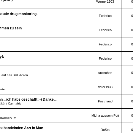
Werner1503
0
peutic drug monitoring.
Federico
0
mmen zu sein
Federico
0
Federico
0
y!:
Federico
0
steinchen
0
 auf das Bild klicken
Vater1933
0
Intern
..ich habs geschafft ;-) Danke...
Postman3
0
lität / Cannabis
Micha aussem Pott
0
iswissen/TV
 behandelnden Arzt in Muc
DoSta
0