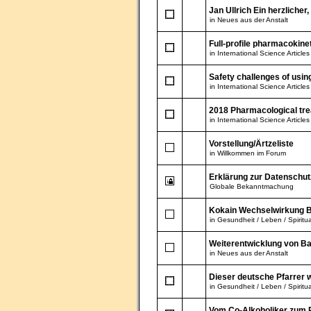
Jan Ullrich Ein herzlicher
in
Neues aus der Anstalt
Full-profile pharmacokinet
in
International Science Articles
Safety challenges of using
in
International Science Articles
2018 Pharmacological tre
in
International Science Articles
Vorstellung/Ärtzeliste
in
Willkommen im Forum
Erklärung zur Datenschu
Globale Bekanntmachung
Kokain Wechselwirkung B
in
Gesundheit / Leben / Spiritua
Weiterentwicklung von Ba
in
Neues aus der Anstalt
Dieser deutsche Pfarrer wi
in
Gesundheit / Leben / Spiritua
Vom Co-Alkoholiker zum P