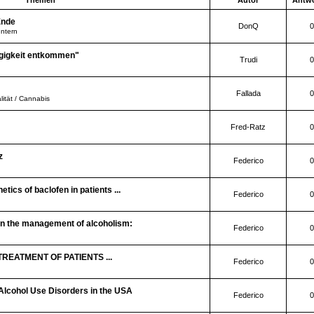
Themen
Autor
Antw
Ende
DonQ
0
Intern
igkeit entkommen"
Trudi
0
Fallada
0
lität / Cannabis
Fred-Ratz
0
z
Federico
0
tics of baclofen in patients ...
Federico
0
in the management of alcoholism:
Federico
0
REATMENT OF PATIENTS ...
Federico
0
 Alcohol Use Disorders in the USA
Federico
0