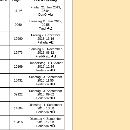
orten
Zugriffe
Letzter Beitrag
Freitag 21. Juni 2019,
11193
23:04
DonQ
Dienstag 11. Juni 2019,
9260
20:55
Trudi
Freitag 7. Dezember
12960
2018, 13:16
Fallada
Sonntag 18. November
12473
2018, 08:12
Fred-Ratz
Donnerstag 11. Oktober
10169
2018, 12:24
Federico
Sonntag 23. September
13431
2018, 11:55
Federico
Sonntag 23. September
39122
2018, 09:02
Federico
Dienstag 11. September
14504
2018, 13:50
Federico
Dienstag 4. September
13416
2018, 17:30
Federico