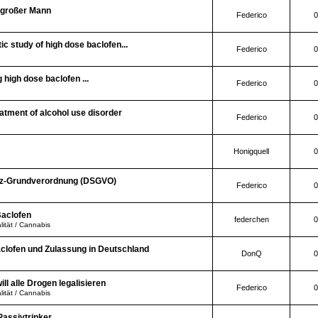
, großer Mann
Federico
0
ic study of high dose baclofen...
Federico
0
 high dose baclofen ...
Federico
0
atment of alcohol use disorder
Federico
0
Honigquell
0
tz-Grundverordnung (DSGVO)
Federico
0
aclofen
federchen
0
lität / Cannabis
clofen und Zulassung in Deutschland
DonQ
0
ll alle Drogen legalisieren
Federico
0
lität / Cannabis
assivtrinker