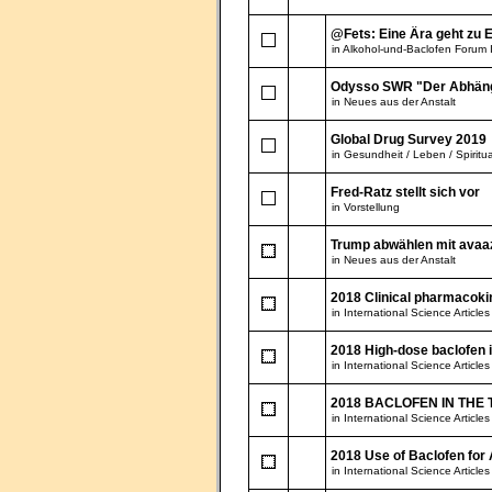
@Fets: Eine Ära geht zu 
in
Alkohol-und-Baclofen Forum 
Odysso SWR "Der Abhäng
in
Neues aus der Anstalt
Global Drug Survey 2019
in
Gesundheit / Leben / Spiritua
Fred-Ratz stellt sich vor
in
Vorstellung
Trump abwählen mit avaa
in
Neues aus der Anstalt
2018 Clinical pharmacokine
in
International Science Articles
2018 High-dose baclofen 
in
International Science Articles
2018 BACLOFEN IN THE T
in
International Science Articles
2018 Use of Baclofen for
in
International Science Articles