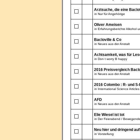
Arztsuche, die eine Baclo
in
Nur für Angehörige
Oliver Ameisen
in
Erfahrungsberichte Alkohol 
Bacloville & Co
in
Neues aus der Anstalt
Achtsamkeit, was für Les
in
Don t worry B happy
2016 Preisvergleich Bacl
in
Neues aus der Anstalt
2016 Colombo : R- und S-
in
International Science Articles
AFD
in
Neues aus der Anstalt
Elie Wiesel ist tot
in
Der Feierabend / Bewegend
Neu hier und dringend au
in
Vorstellung