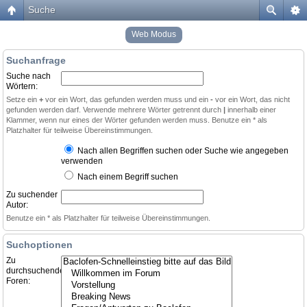
Suche
Web Modus
Suchanfrage
Suche nach
Wörtern:
Setze ein
+
vor ein Wort, das gefunden werden muss und ein
-
vor ein Wort, das nicht
gefunden werden darf. Verwende mehrere Wörter getrennt durch
|
innerhalb einer
Klammer, wenn nur eines der Wörter gefunden werden muss. Benutze ein * als
Platzhalter für teilweise Übereinstimmungen.
Nach allen Begriffen suchen oder Suche wie angegeben
verwenden
Nach einem Begriff suchen
Zu suchender
Autor:
Benutze ein * als Platzhalter für teilweise Übereinstimmungen.
Suchoptionen
Zu
durchsuchende
Foren: