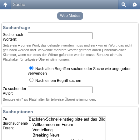
Suche
Web Modus
Suchanfrage
Suche nach
Wörtern:
Setze ein
+
vor ein Wort, das gefunden werden muss und ein
-
vor ein Wort, das nicht
gefunden werden darf. Verwende mehrere Wörter getrennt durch
|
innerhalb einer
Klammer, wenn nur eines der Wörter gefunden werden muss. Benutze ein * als
Platzhalter für teilweise Übereinstimmungen.
Nach allen Begriffen suchen oder Suche wie angegeben
verwenden
Nach einem Begriff suchen
Zu suchender
Autor:
Benutze ein * als Platzhalter für teilweise Übereinstimmungen.
Suchoptionen
Zu
durchsuchende
Foren: