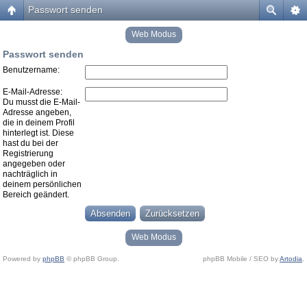
Passwort senden
Web Modus
Passwort senden
Benutzername:
E-Mail-Adresse:
Du musst die E-Mail-
Adresse angeben,
die in deinem Profil
hinterlegt ist. Diese
hast du bei der
Registrierung
angegeben oder
nachträglich in
deinem persönlichen
Bereich geändert.
Web Modus
Powered by
phpBB
© phpBB Group.
phpBB Mobile / SEO by
Artodia
.