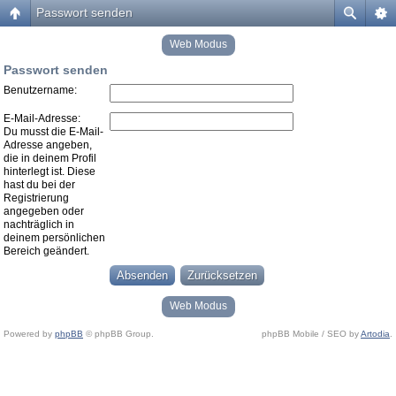
Passwort senden
Web Modus
Passwort senden
Benutzername:
E-Mail-Adresse:
Du musst die E-Mail-
Adresse angeben,
die in deinem Profil
hinterlegt ist. Diese
hast du bei der
Registrierung
angegeben oder
nachträglich in
deinem persönlichen
Bereich geändert.
Web Modus
Powered by
phpBB
© phpBB Group.
phpBB Mobile / SEO by
Artodia
.