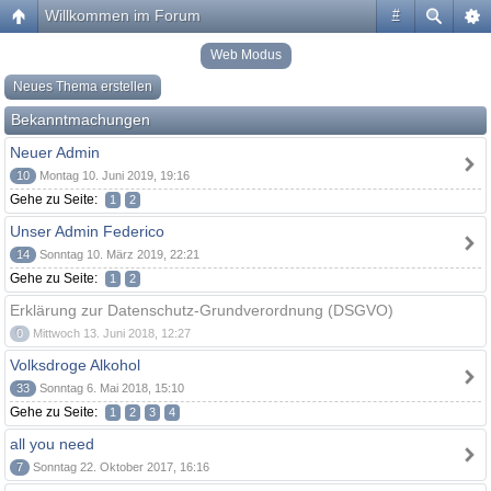
Willkommen im Forum
#
Web Modus
Neues Thema erstellen
Bekanntmachungen
Neuer Admin
10
Montag 10. Juni 2019, 19:16
Gehe zu Seite:
1
2
Unser Admin Federico
14
Sonntag 10. März 2019, 22:21
Gehe zu Seite:
1
2
Erklärung zur Datenschutz-Grundverordnung (DSGVO)
0
Mittwoch 13. Juni 2018, 12:27
Volksdroge Alkohol
33
Sonntag 6. Mai 2018, 15:10
Gehe zu Seite:
1
2
3
4
all you need
7
Sonntag 22. Oktober 2017, 16:16