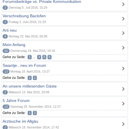
Forumsbeiträge vs. Private Kommunikation
3
Dienstag 5. Juli 2016, 15:29
Verschreibung Baclofen
2
Freitag 3. Juni 2016, 21:29
Arti neu
4
Montag 23. Mai 2016, 00:09
Mein Anfang
55
Donnerstag 19. Mai 2016, 19:16
Gehe zu Seite:
...
1
4
5
6
Swantje...neu im Forum
13
Montag 18. April 2016, 13:27
Gehe zu Seite:
1
2
An unsere mitlesenden Gäste
2
Mittwoch 13. Mai 2015, 20:09
5 Jahre Forum
10
Samstag 29. November 2014, 12:27
Gehe zu Seite:
1
2
Arztsuche im Allgäu
2
Mittwoch 19. November 2014, 17:42