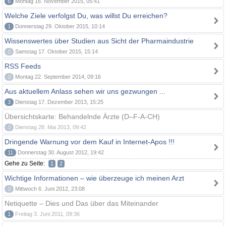
6
Montag 16. November 2015, 05:41
Welche Ziele verfolgst Du, was willst Du erreichen?
1
Donnerstag 29. Oktober 2015, 10:14
Wissenswertes über Studien aus Sicht der Pharmaindustrie
0
Samstag 17. Oktober 2015, 15:14
RSS Feeds
0
Montag 22. September 2014, 09:16
Aus aktuellem Anlass sehen wir uns gezwungen ...
3
Dienstag 17. Dezember 2013, 15:25
Übersichtskarte: Behandelnde Ärzte (D–F-A-CH)
0
Dienstag 28. Mai 2013, 09:42
Dringende Warnung vor dem Kauf in Internet-Apos !!!
11
Donnerstag 30. August 2012, 19:42
Gehe zu Seite:
1
2
Wichtige Informationen – wie überzeuge ich meinen Arzt
0
Mittwoch 6. Juni 2012, 23:08
Netiquette – Dies und Das über das Miteinander
1
Freitag 3. Juni 2011, 09:36