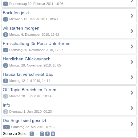
4
Donnerstag 10. Februar 2011, 16:03
Baclofen jetzt
3
Mittwoch 12. Januar 2011, 18:40
wir starten morgen
9
Montag 6. Dezember 2010, 13:52
Freischaltung für Pesa-Unterforum
2
Dienstag 30. November 2010, 12:27
Herzlichen Glückwunsch
3
Montag 29. November 2010, 18:05
Hausartzt verschreibt Bac
1
Montag 12. Juli 2010, 14:14
Off-Topic Bereich im Forum
0
Montag 28. Juni 2010, 18:14
Info
0
Dienstag 1. Juni 2010, 00:23
Die Segel sind gesetzt
86
Samstag 22. Mai 2010, 07:15
Gehe zu Seite:
...
1
7
8
9