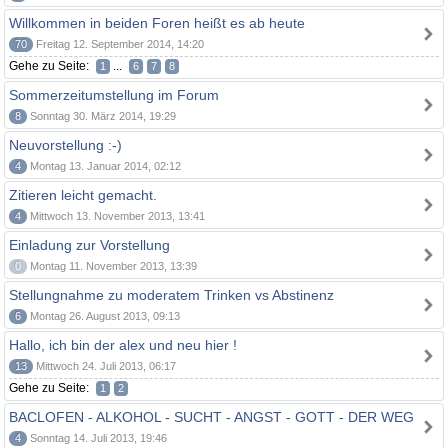
Willkommen in beiden Foren heißt es ab heute
70
Freitag 12. September 2014, 14:20
Gehe zu Seite:
...
1
6
7
8
Sommerzeitumstellung im Forum
8
Sonntag 30. März 2014, 19:29
Neuvorstellung :-)
4
Montag 13. Januar 2014, 02:12
Zitieren leicht gemacht.
4
Mittwoch 13. November 2013, 13:41
Einladung zur Vorstellung
0
Montag 11. November 2013, 13:39
Stellungnahme zu moderatem Trinken vs Abstinenz
6
Montag 26. August 2013, 09:13
Hallo, ich bin der alex und neu hier !
13
Mittwoch 24. Juli 2013, 06:17
Gehe zu Seite:
1
2
BACLOFEN - ALKOHOL - SUCHT - ANGST - GOTT - DER WEG
4
Sonntag 14. Juli 2013, 19:46