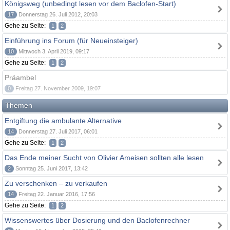
Königsweg (unbedingt lesen vor dem Baclofen-Start)
17
Donnerstag 26. Juli 2012, 20:03
Gehe zu Seite:
1
2
Einführung ins Forum (für Neueinsteiger)
10
Mittwoch 3. April 2019, 09:17
Gehe zu Seite:
1
2
Präambel
0
Freitag 27. November 2009, 19:07
Themen
Entgiftung die ambulante Alternative
14
Donnerstag 27. Juli 2017, 06:01
Gehe zu Seite:
1
2
Das Ende meiner Sucht von Olivier Ameisen sollten alle lesen
2
Sonntag 25. Juni 2017, 13:42
Zu verschenken – zu verkaufen
14
Freitag 22. Januar 2016, 17:56
Gehe zu Seite:
1
2
Wissenswertes über Dosierung und den Baclofenrechner