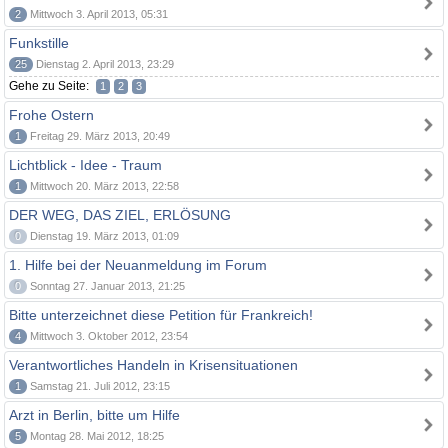
2
Mittwoch 3. April 2013, 05:31
Funkstille
25
Dienstag 2. April 2013, 23:29
Gehe zu Seite:
1
2
3
Frohe Ostern
1
Freitag 29. März 2013, 20:49
Lichtblick - Idee - Traum
1
Mittwoch 20. März 2013, 22:58
DER WEG, DAS ZIEL, ERLÖSUNG
0
Dienstag 19. März 2013, 01:09
1. Hilfe bei der Neuanmeldung im Forum
0
Sonntag 27. Januar 2013, 21:25
Bitte unterzeichnet diese Petition für Frankreich!
4
Mittwoch 3. Oktober 2012, 23:54
Verantwortliches Handeln in Krisensituationen
1
Samstag 21. Juli 2012, 23:15
Arzt in Berlin, bitte um Hilfe
5
Montag 28. Mai 2012, 18:25