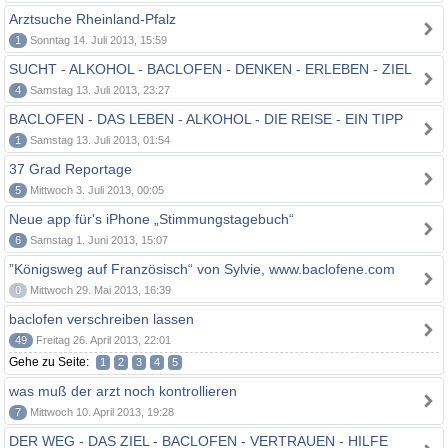
Arztsuche Rheinland-Pfalz
1
Sonntag 14. Juli 2013, 15:59
SUCHT - ALKOHOL - BACLOFEN - DENKEN - ERLEBEN - ZIEL
4
Samstag 13. Juli 2013, 23:27
BACLOFEN - DAS LEBEN - ALKOHOL - DIE REISE - EIN TIPP
1
Samstag 13. Juli 2013, 01:54
37 Grad Reportage
5
Mittwoch 3. Juli 2013, 00:05
Neue app für's iPhone „Stimmungstagebuch“
6
Samstag 1. Juni 2013, 15:07
”Königsweg auf Französisch“ von Sylvie, www.baclofene.com
0
Mittwoch 29. Mai 2013, 16:39
baclofen verschreiben lassen
49
Freitag 26. April 2013, 22:01
Gehe zu Seite:
1
2
3
4
5
was muß der arzt noch kontrollieren
7
Mittwoch 10. April 2013, 19:28
DER WEG - DAS ZIEL - BACLOFEN - VERTRAUEN - HILFE