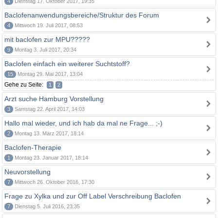
4
Dienstag 17. Oktober 2017, 19:35
Baclofenanwendungsbereiche/Struktur des Forum
4
Mittwoch 19. Juli 2017, 08:53
mit baclofen zur MPU?????
9
Montag 3. Juli 2017, 20:34
Baclofen einfach ein weiterer Suchtstoff?
15
Montag 29. Mai 2017, 13:04
Gehe zu Seite:
1
2
Arzt suche Hamburg Vorstellung
3
Samstag 22. April 2017, 14:03
Hallo mal wieder, und ich hab da mal ne Frage... ;-)
2
Montag 13. März 2017, 18:14
Baclofen-Therapie
1
Montag 23. Januar 2017, 18:14
Neuvorstellung
7
Mittwoch 26. Oktober 2016, 17:30
Frage zu Xylka und zur Off Label Verschreibung Baclofen
7
Dienstag 5. Juli 2016, 23:35