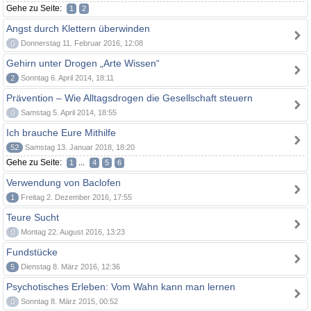
Gehe zu Seite:
1
2
Angst durch Klettern überwinden
0
Donnerstag 11. Februar 2016, 12:08
Gehirn unter Drogen „Arte Wissen“
2
Sonntag 6. April 2014, 18:11
Prävention – Wie Alltagsdrogen die Gesellschaft steuern
0
Samstag 5. April 2014, 18:55
Ich brauche Eure Mithilfe
52
Samstag 13. Januar 2018, 18:20
Gehe zu Seite:
...
1
4
5
6
Verwendung von Baclofen
1
Freitag 2. Dezember 2016, 17:55
Teure Sucht
0
Montag 22. August 2016, 13:23
Fundstücke
5
Dienstag 8. März 2016, 12:36
Psychotisches Erleben: Vom Wahn kann man lernen
0
Sonntag 8. März 2015, 00:52