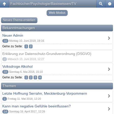
Fachbücher/Psychologie/Basiswissen/TV
Web Modus
Neues Thema erstellen
Bekanntmachungen
Neuer Admin
10
Montag 10. Juni 2019, 19:16
Gehe zu Seite:
1
2
Erklärung zur Datenschutz-Grundverordnung (DSGVO)
0
Mittwoch 13. Juni 2018, 12:27
Volksdroge Alkohol
33
Sonntag 6. Mai 2018, 15:10
Gehe zu Seite:
1
2
3
4
Themen
Letzte Hoffnung Serrahn, Mecklenburg-Vorpommern
1
Freitag 11. Mai 2018, 12:20
Kann man negative Gefühle beeinflussen?
14
Sonntag 16. April 2017, 12:26