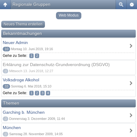
Regionale Gruppen
Web Modus
Neues Thema erstellen
Bekanntmachungen
Neuer Admin
10
Montag 10. Juni 2019, 19:16
Gehe zu Seite:
1
2
Erklärung zur Datenschutz-Grundverordnung (DSGVO)
0
Mittwoch 13. Juni 2018, 12:27
Volksdroge Alkohol
33
Sonntag 6. Mai 2018, 15:10
Gehe zu Seite:
1
2
3
4
Themen
Garching b. München
0
Donnerstag 3. Dezember 2009, 11:44
München
0
Samstag 28. November 2009, 14:05