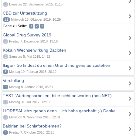
0
Dienstag 22. September 2015, 11:15
CBD zur Unterstützung
21
Mittwoch 16. Oktober 2019, 10:29
Gehe zu Seite:
1
2
3
Global Drug Survey 2019
0
Freitag 7. Dezember 2018, 13:16
Kokain Wechselwirkung Baclofen
0
Samstag 5. Mai 2018, 14:32
Ikigai - So findest du einen Grund morgens aufzustehen
5
Montag 19. Februar 2018, 20:12
Vorstellung
6
Montag 8. Januar 2018, 06:51
TEST: Wartungsarbeiten, bitte nicht antworten (hostNET)
0
Montag 31. Juli 2017, 12:10
LIORESAL abzugeben denn ...ich habs geschafft ;-) Danke...
0
Mittwoch 9. November 2016, 12:01
Baldrian bei Schlafproblemen?
4
Freitag 7. Oktober 2016, 22:15