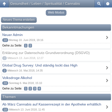
Gesundheit / Leben / Spiritualität / Cannabis
Web Modus
Neues Thema erstellen
Bekanntmachungen
Neuer Admin
10
Montag 10. Juni 2019, 19:16
Gehe zu Seite:
1
2
Erklärung zur Datenschutz-Grundverordnung (DSGVO)
0
Mittwoch 13. Juni 2018, 12:27
Global Drug Survey: Und ständig lockt das High
2
Mittwoch 16. Mai 2018, 14:35
Volksdroge Alkohol
33
Sonntag 6. Mai 2018, 15:10
Gehe zu Seite:
1
2
3
4
Themen
Ab März Cannabis auf Kassenrezept in der Apotheke erhältlich
10
Mittwoch 13. Juni 2018, 11:45