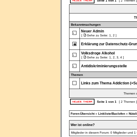
Seite
1
von
1
[ 2 Themen 
T
Bekanntmachungen
Neuer Admin
[
Gehe zu Seite:
1
,
2
]
Erklärung zur Datenschutz-Gr
Volksdroge Alkohol
[
Gehe zu Seite:
1
,
2
,
3
,
4
]
Antidiskriminierungsstelle
Themen
Links zum Thema Addiction (=Su
Themen de
Seite
1
von
1
[ 2 Themen 
Foren-Übersicht
»
Linkliste/Baclofen
»
Nützl
Wer ist online?
Mitglieder in diesem Forum: 0 Mitglieder und 1