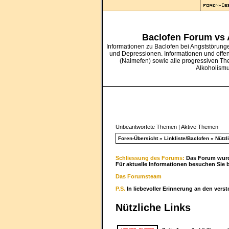
Baclofen Forum vs
Informationen zu Baclofen bei Angststörung
und Depressionen. Informationen und offe
(Nalmefen) sowie alle progressiven Th
Alkoholism
Unbeantwortete Themen
|
Aktive Themen
Foren-Übersicht
»
Linkliste/Baclofen
»
Nützl
Schliessung des Forums:
Das Forum wurde
Für aktuelle Informationen besuchen Sie 
Das Forumsteam
P.S.
In liebevoller Erinnerung an den vers
Nützliche Links