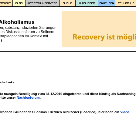
 Alkoholismus
en, substanzinduzierten Störungen
nes Diskussionsforum zu Selincro
erapieoptionen im Kontext mit
us
iche Links
 mangels Beteiligung zum 31.12.2019 eingefroren und dient künftig als Nachschlag
bitte unser
Nachbarforum
.
torbenen Gründer des Forums Friedrich Kreuzeder (Federico), hier noch ein
Video
.