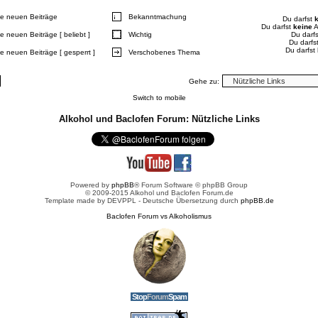
e neuen Beiträge
Bekanntmachung
Du darfst
Du darfst
keine
A
e neuen Beiträge [ beliebt ]
Wichtig
Du darf
Du darfs
Du darfst
e neuen Beiträge [ gesperrt ]
Verschobenes Thema
Gehe zu:
Switch to mobile
Alkohol und Baclofen Forum: Nützliche Links
Powered by
phpBB
® Forum Software © phpBB Group
© 2009-2015 Alkohol und Baclofen Forum.de
Template made by
DEVPPL
- Deutsche Übersetzung durch
phpBB.de
Baclofen Forum vs Alkoholismus
Stop
Forum
Spam