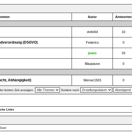
]
hemen
Autor
Antworte
delle54
10
undverordnung (DSGVO)
Federico
0
jivaro
33
Blaupause
0
cht, Abhängigkeit)
Werner1503
0
r letzten Zeit anzeigen:
Sortiere nach
]
iche Links
 Gast