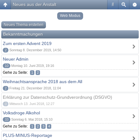
Neues aus der Anstalt
#
Web Modus
Neues Thema erstellen
Bekanntmachungen
Zum ersten Advent 2019
2
Sonntag 8. Dezember 2019, 14:50
Neuer Admin
10
Montag 10. Juni 2019, 19:16
Gehe zu Seite:
1
2
Weihnachtsansprache 2018 aus dem All
2
Freitag 21. Dezember 2018, 11:04
Erklärung zur Datenschutz-Grundverordnung (DSGVO)
0
Mittwoch 13. Juni 2018, 12:27
Volksdroge Alkohol
33
Sonntag 6. Mai 2018, 15:10
Gehe zu Seite:
1
2
3
4
PLUS-MINUS-Reportage