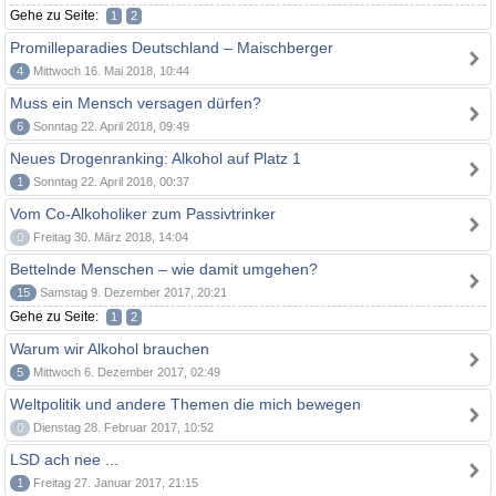
Gehe zu Seite:
1
2
Promilleparadies Deutschland – Maischberger
4
Mittwoch 16. Mai 2018, 10:44
Muss ein Mensch versagen dürfen?
6
Sonntag 22. April 2018, 09:49
Neues Drogenranking: Alkohol auf Platz 1
1
Sonntag 22. April 2018, 00:37
Vom Co-Alkoholiker zum Passivtrinker
0
Freitag 30. März 2018, 14:04
Bettelnde Menschen – wie damit umgehen?
15
Samstag 9. Dezember 2017, 20:21
Gehe zu Seite:
1
2
Warum wir Alkohol brauchen
5
Mittwoch 6. Dezember 2017, 02:49
Weltpolitik und andere Themen die mich bewegen
0
Dienstag 28. Februar 2017, 10:52
LSD ach nee ...
1
Freitag 27. Januar 2017, 21:15