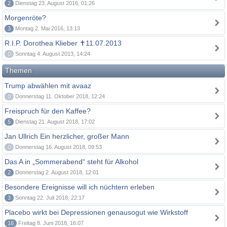
2
Dienstag 23. August 2016, 01:26
Morgenröte?
3
Montag 2. Mai 2016, 13:13
R.I.P. Dorothea Klieber ✝11.07.2013
0
Sonntag 4. August 2013, 14:24
Themen
Trump abwählen mit avaaz
0
Donnerstag 11. Oktober 2018, 12:24
Freispruch für den Kaffee?
5
Dienstag 21. August 2018, 17:02
Jan Ullrich Ein herzlicher, großer Mann
0
Donnerstag 16. August 2018, 09:53
Das A in „Sommerabend“ steht für Alkohol
2
Donnerstag 2. August 2018, 12:01
Besondere Ereignisse will ich nüchtern erleben
3
Sonntag 22. Juli 2018, 22:17
Placebo wirkt bei Depressionen genausogut wie Wirkstoff
16
Freitag 8. Juni 2018, 16:07