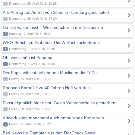
0
Donnerstag 28. April 2016, 19:08
AfD Antrag auf Auftritt von Slime in Hamburg gescheitert
0
Donnerstag 28. April 2016, 17:20
Du bist was du isst – Weichmacher in der Diskussion
3
Sonntag 17. April 2016, 15:32
WHO-Bericht zu Diabetes: Die Welt ist zuckerkrank
1
Donnerstag 7. April 2016, 13:45
Oh, wie schön ist Panama
5
Donnerstag 7. April 2016, 07:04
Der Papst wäscht geflohenen Muslimen die Füße
0
Freitag 25. März 2016, 12:23
Radovan Karadžić zu 40 Jahren Haft verurteilt
0
Freitag 25. März 2016, 10:56
Passt eigentlich hier nicht: Guido Westerwelle ist gestorben
0
Freitag 18. März 2016, 19:23
Artwork kann manchmal auch enthüllende Kunst sein ...
2
Freitag 11. März 2016, 18:32
Bad News für Dampfer aus den DocCheck News