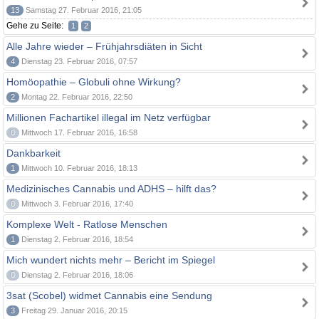
13
Samstag 27. Februar 2016, 21:05
Gehe zu Seite:
1
2
Alle Jahre wieder – Frühjahrsdiäten in Sicht
4
Dienstag 23. Februar 2016, 07:57
Homöopathie – Globuli ohne Wirkung?
2
Montag 22. Februar 2016, 22:50
Millionen Fachartikel illegal im Netz verfügbar
0
Mittwoch 17. Februar 2016, 16:58
Dankbarkeit
1
Mittwoch 10. Februar 2016, 18:13
Medizinisches Cannabis und ADHS – hilft das?
0
Mittwoch 3. Februar 2016, 17:40
Komplexe Welt - Ratlose Menschen
1
Dienstag 2. Februar 2016, 18:54
Mich wundert nichts mehr – Bericht im Spiegel
0
Dienstag 2. Februar 2016, 18:06
3sat (Scobel) widmet Cannabis eine Sendung
3
Freitag 29. Januar 2016, 20:15