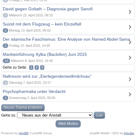
0
Freitag 1. Mai 2015, 19:01
David gegen Goliath – Diagnosia gegen Sanofi
0
Mittwoch 22. April 2015, 09:15
Suizid mit dem Flugzeug – kein Einzelfall
8
Montag 13. April 2015, 05:02
Der islamische Faschismus: Eine Analyse von Hamed Abdel-Sama
3
Freitag 10. April 2015, 14:45
Markteinführung Xylka (Baclofen) Juni 2015
24
Mittwoch 8. April 2015, 16:46
Gehe zu Seite:
1
2
3
Naltrexon wird zur „Eierlegendenwollmilchsau“
0
Dienstag 7. April 2015, 23:17
Psychopharmaka unter Verdacht
2
Donnerstag 2. April 2015, 00:06
Neues Thema erstellen
Gehe zu:
Web Modus
Powered by
phpBB
© phpBB Group.
phpBB Mobile / SEO by
Artodia
.