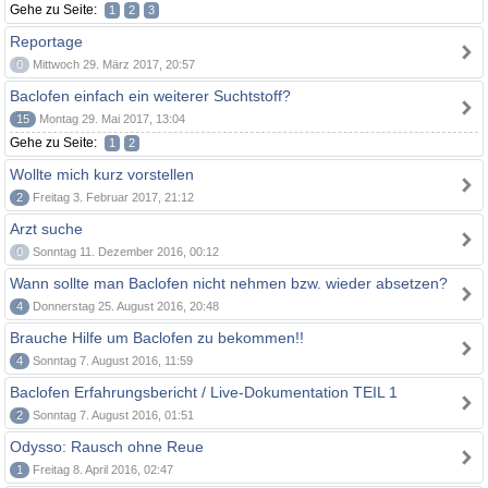
Gehe zu Seite:
1
2
3
Reportage
0
Mittwoch 29. März 2017, 20:57
Baclofen einfach ein weiterer Suchtstoff?
15
Montag 29. Mai 2017, 13:04
Gehe zu Seite:
1
2
Wollte mich kurz vorstellen
2
Freitag 3. Februar 2017, 21:12
Arzt suche
0
Sonntag 11. Dezember 2016, 00:12
Wann sollte man Baclofen nicht nehmen bzw. wieder absetzen?
4
Donnerstag 25. August 2016, 20:48
Brauche Hilfe um Baclofen zu bekommen!!
4
Sonntag 7. August 2016, 11:59
Baclofen Erfahrungsbericht / Live-Dokumentation TEIL 1
2
Sonntag 7. August 2016, 01:51
Odysso: Rausch ohne Reue
1
Freitag 8. April 2016, 02:47