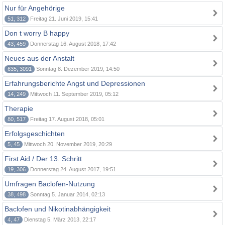
Nur für Angehörige
51, 312
Freitag 21. Juni 2019, 15:41
Don t worry B happy
43, 459
Donnerstag 16. August 2018, 17:42
Neues aus der Anstalt
635, 3091
Sonntag 8. Dezember 2019, 14:50
Erfahrungsberichte Angst und Depressionen
14, 249
Mittwoch 11. September 2019, 05:12
Therapie
80, 517
Freitag 17. August 2018, 05:01
Erfolgsgeschichten
5, 45
Mittwoch 20. November 2019, 20:29
First Aid / Der 13. Schritt
19, 306
Donnerstag 24. August 2017, 19:51
Umfragen Baclofen-Nutzung
38, 498
Sonntag 5. Januar 2014, 02:13
Baclofen und Nikotinabhängigkeit
4, 47
Dienstag 5. März 2013, 22:17