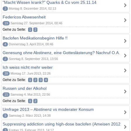
"Macht Wissen krank?" Quarks & Co vom 25.11.14
3
Montag 8. Dezember 2014, 02:13
Federicos Abwesenheit
19
Samstag 27. September 2014, 00:46
Gehe zu Seite:
1
2
Baclofen Medikationsbeginn Hilfe !!
4
Donnerstag 3. April 2014, 08:46
Genesung ohne Abstinenz, eine Gotteslästerung? Nachruf O.A.
2
Sonntag 8. September 2013, 13:56
Ich weiss nicht mehr weiter
39
Montag 17. Juni 2013, 22:26
Gehe zu Seite:
1
2
3
4
Russen und der Alkohol
15
Samstag 4. Mai 2013, 22:56
Gehe zu Seite:
1
2
Umfrage 2013 – Abstinenz vs moderater Konsum
9
Samstag 2. März 2013, 14:38
Suppressing addiction using high-dose baclofen (Ameisen 2012
3
Freitag 15. Februar 2013, 14:17