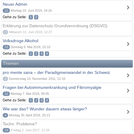
Neuer Admin
10
Montag 10. Juni 2019, 19:16
Gehe zu Seite:
1
2
Erklärung zur Datenschutz-Grundverordnung (DSGVO)
0
Mittwoch 13. Juni 2018, 12:27
Volksdroge Alkohol
33
Sonntag 6. Mai 2018, 15:10
Gehe zu Seite:
1
2
3
4
Themen
pro mente sana – der Paradigmenwandel in der Schweiz
0
Donnerstag 10. November 2011, 12:10
Fragen bei Autoimmunerkrankung und Fibromyalgie
31
Montag 7. Mai 2018, 06:05
Gehe zu Seite:
1
2
3
4
Wie war das? Wunder dauern etwas länger?
4
Montag 30. April 2018, 20:13
Techn. Probleme?
29
Freitag 2. Juni 2017, 12:34