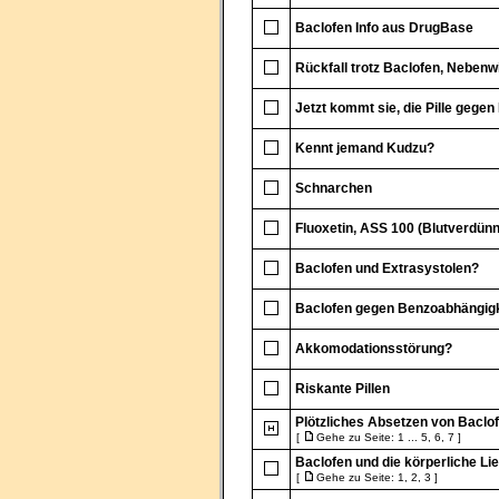
Baclofen Info aus DrugBase
Rückfall trotz Baclofen, Nebenw
Jetzt kommt sie, die Pille gegen 
Kennt jemand Kudzu?
Schnarchen
Fluoxetin, ASS 100 (Blutverdünn
Baclofen und Extrasystolen?
Baclofen gegen Benzoabhängigk
Akkomodationsstörung?
Riskante Pillen
Plötzliches Absetzen von Baclo
[
Gehe zu Seite:
1
...
5
,
6
,
7
]
Baclofen und die körperliche Li
[
Gehe zu Seite:
1
,
2
,
3
]