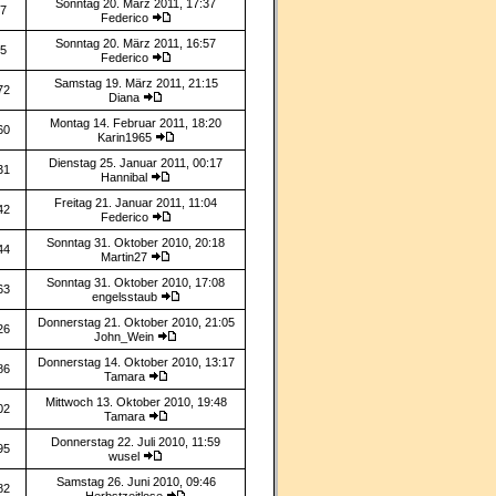
Sonntag 20. März 2011, 17:37
7
Federico
Sonntag 20. März 2011, 16:57
5
Federico
Samstag 19. März 2011, 21:15
72
Diana
Montag 14. Februar 2011, 18:20
60
Karin1965
Dienstag 25. Januar 2011, 00:17
31
Hannibal
Freitag 21. Januar 2011, 11:04
42
Federico
Sonntag 31. Oktober 2010, 20:18
44
Martin27
Sonntag 31. Oktober 2010, 17:08
63
engelsstaub
Donnerstag 21. Oktober 2010, 21:05
26
John_Wein
Donnerstag 14. Oktober 2010, 13:17
86
Tamara
Mittwoch 13. Oktober 2010, 19:48
02
Tamara
Donnerstag 22. Juli 2010, 11:59
95
wusel
Samstag 26. Juni 2010, 09:46
82