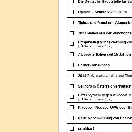
Die Deutsche Hauptstelle für Su
Opioide – Schmerz lass nach ...
Tinitus und Rauchen - Akupunkt
2012 Neues aus der Psychopha
Pregabalin (Lyrica) Warnung vo
[
Gehe zu Seite:
1
,
2
]
Alcover in Italien seit 15 Jahre
Hauterkrankungen
2013 Polyneuropathien und The
Selincro in Österreich erhältlich
Hilft Oxytocin gegen Alkoholsuc
[
Gehe zu Seite:
1
,
2
]
Placebo – Nocebo, UAW oder S
Neue Nebenwirkung von Baclof
streitbar?