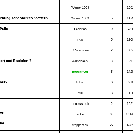
Werner1503
4
108
irkung sehr starkes Stottern
Werner1503
5
147
Pulle
Federico
0
734
rico
5
190
K.Neumann
2
985
er) und Baclofen ?
Jomanschi
3
121
moonriver
5
142
eit?
Addict
0
668
milli
3
111
engelsstaub
2
102
fen
anke
65
1016
ebe
trappersak
22
428