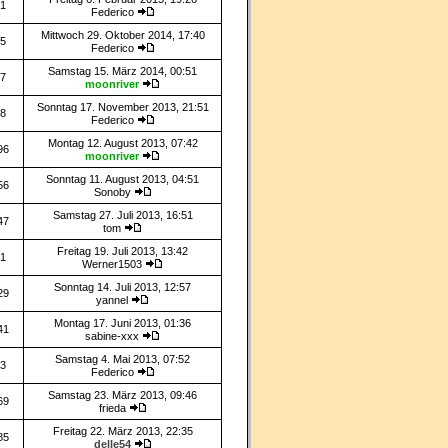
1
Federico
Mittwoch 29. Oktober 2014, 17:40
5
Federico
Samstag 15. März 2014, 00:51
7
moonriver
Sonntag 17. November 2013, 21:51
8
Federico
Montag 12. August 2013, 07:42
96
moonriver
Sonntag 11. August 2013, 04:51
56
Sonoby
Samstag 27. Juli 2013, 16:51
47
tom
Freitag 19. Juli 2013, 13:42
1
Werner1503
Sonntag 14. Juli 2013, 12:57
29
yannel
Montag 17. Juni 2013, 01:36
41
sabine-xxx
Samstag 4. Mai 2013, 07:52
3
Federico
Samstag 23. März 2013, 09:46
69
frieda
Freitag 22. März 2013, 22:35
85
delle54