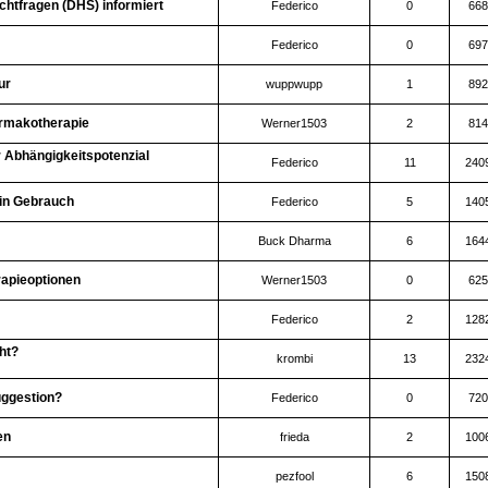
chtfragen (DHS) informiert
Federico
0
668
Federico
0
697
ur
wuppwupp
1
892
rmakotherapie
Werner1503
2
814
r Abhängigkeitspotenzial
Federico
11
240
n in Gebrauch
Federico
5
140
Buck Dharma
6
164
rapieoptionen
Werner1503
0
625
Federico
2
128
ht?
krombi
13
232
uggestion?
Federico
0
720
en
frieda
2
100
pezfool
6
150