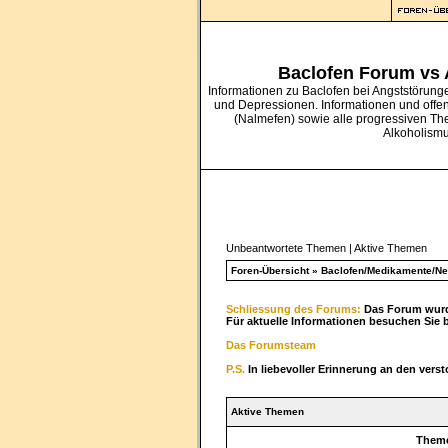
Baclofen Forum vs
Informationen zu Baclofen bei Angststörung
und Depressionen. Informationen und offe
(Nalmefen) sowie alle progressiven Th
Alkoholism
Unbeantwortete Themen
|
Aktive Themen
Foren-Übersicht
»
Baclofen/Medikamente/N
Schliessung des Forums:
Das Forum wurde
Für aktuelle Informationen besuchen Sie 
Das Forumsteam
P.S.
In liebevoller Erinnerung an den vers
Aktive Themen
Them