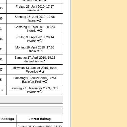
Herbstzeitlose
Freitag 25. Juni 2010, 17:37
95
emelie
Sonntag 13. Juni 2010, 12:06
65
latina
Samstag 15. Mai 2010, 08:23
1
invorio
Freitag 30. April 2010, 20:14
35
invorio
Montag 19. April 2010, 17:16
81
Obelix
Samstag 17. April 2010, 19:18
11
dunkelbunt
Mittwoch 13. Januar 2010, 10:04
27
Federico
Samstag 9. Januar 2010, 08:54
5
Baclofen-Profi
Sonntag 27. Dezember 2009, 09:35
13
invorio
Beiträge
Letzter Beitrag
Freitag 25. Oktober 2019, 16:20