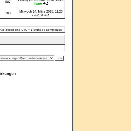
507
jivaro
Mittwoch 14. März 2018, 11:23
180
ines164
Alle Zeiten sind UTC + 1 Stunde [ Sommerzeit ]
irkungen