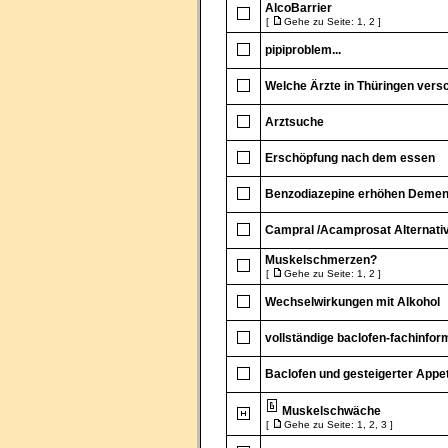
AlcoBarrier
[
Gehe zu Seite:
1
,
2
]
pipiproblem...
Welche Ärzte in Thüringen vers
Arztsuche
Erschöpfung nach dem essen
Benzodiazepine erhöhen Demen
Campral /Acamprosat Alternative
Muskelschmerzen?
[
Gehe zu Seite:
1
,
2
]
Wechselwirkungen mit Alkohol
vollständige baclofen-fachinfor
Baclofen und gesteigerter Appet
Muskelschwäche
[
Gehe zu Seite:
1
,
2
,
3
]