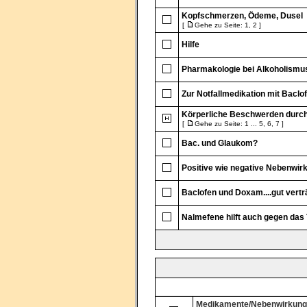
Kopfschmerzen, Ödeme, Dusel
[
Gehe zu Seite:
1
,
2
]
Hilfe
Pharmakologie bei Alkoholism
Zur Notfallmedikation mit Baclo
Körperliche Beschwerden durch
[
Gehe zu Seite:
1
...
5
,
6
,
7
]
Bac. und Glaukom?
Positive wie negative Nebenwir
Baclofen und Doxam....gut vertr
Nalmefene hilft auch gegen das 
Medikamente/Nebenwirkun