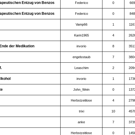
apeutischen Entzug von Benzos
Federico
0
669
apeutischen Entzug von Benzos
Federico
0
848
Vamp66
1
116
Karin1965
4
262
Ende der Medikation
invorio
8
351
engelsstaub
7
380
.
Leaschim
2
209
lkohol
invorio
1
173
te
John_Wein
0
137
Herbstzeitlose
4
279
trixi
10
457
anke
7
373
Herbstzeitlose
0
145