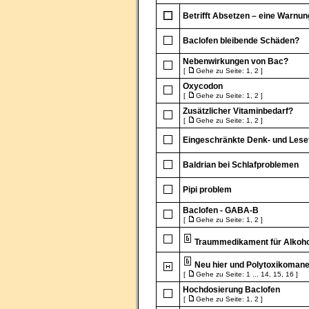
Betrifft Absetzen – eine Warnun
Baclofen bleibende Schäden?
Nebenwirkungen von Bac?
[
Gehe zu Seite:
1
,
2
]
Oxycodon
[
Gehe zu Seite:
1
,
2
]
Zusätzlicher Vitaminbedarf?
[
Gehe zu Seite:
1
,
2
]
Eingeschränkte Denk- und Lesef
Baldrian bei Schlafproblemen
Pipi problem
Baclofen - GABA-B
[
Gehe zu Seite:
1
,
2
]
Traummedikament für Alkoho
Neu hier und Polytoxikoman
[
Gehe zu Seite:
1
...
14
,
15
,
16
]
Hochdosierung Baclofen
[
Gehe zu Seite:
1
,
2
]