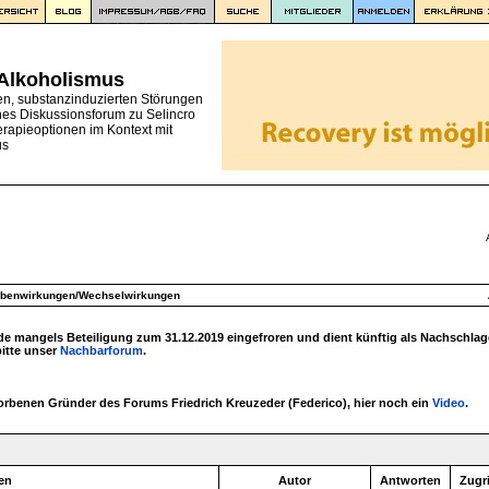
 Alkoholismus
en, substanzinduzierten Störungen
nes Diskussionsforum zu Selincro
erapieoptionen im Kontext mit
us
ebenwirkungen/Wechselwirkungen
 mangels Beteiligung zum 31.12.2019 eingefroren und dient künftig als Nachschlag
bitte unser
Nachbarforum
.
torbenen Gründer des Forums Friedrich Kreuzeder (Federico), hier noch ein
Video
.
en
Autor
Antworten
Zugri