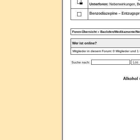
Unterforen:
Nebenwirkungen
,
B
Benzodiazepine – Entzugspr
Foren-Übersicht
»
Baclofen/Medikamente/N
Wer ist online?
Mitglieder in diesem Forum: 0 Mitglieder und 1
Suche nach:
Alkohol