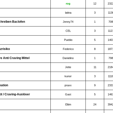
rog
12
232
latina
3
113
chreiben Baclofen
Jenny74
1
708
CEL
3
112
Pueblo
5
140
zrisiko
Federico
8
187
 Anti Craving Mittel
Danielino
1
798
Jette
11
218
kunor
3
111
mation
praxx
9
233
it / Craving-Auslöser
Gast
5
146
Eltim
24
394