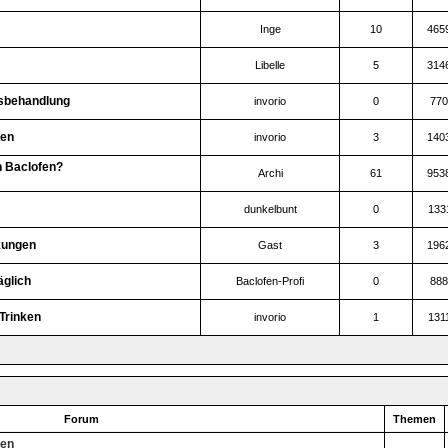
Inge
10
465
Libelle
5
314
usbehandlung
invorio
0
770
fen
invorio
3
140
 Baclofen?
Archi
61
953
dunkelbunt
0
133
kungen
Gast
3
196
äglich
Baclofen-Profi
0
888
Trinken
invorio
1
131
Forum
Themen
gen