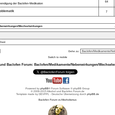
64
eendigung der Baclofen-Medikation
oblematik
7
ebenwirkungen/Wechselwirkungen
 Gast
Gehe zu:
Switch to mobile
 und Baclofen Forum: Baclofen/Medikamente/Nebenwirkungen/Wechselw
Powered by
phpBB
® Forum Software © phpBB Group
© 2009-2015 Alkohol und Baclofen Forum.de
Template made by
DEVPPL
- Deutsche Übersetzung durch
phpBB.de
Baclofen Forum vs Alkoholismus