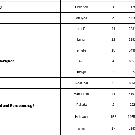
g
Federico
1
112
Andy88
3
347
un-elfe
11
228
kunor
12
215
emelie
18
343
ähigkeit
Ava
4
105
Indigo
3
935
SidoGold
6
155
Hannes45
11
510
Fallada
2
922
l und Benzoentzug?
e
Holzweg
152
1465
roman
17
314