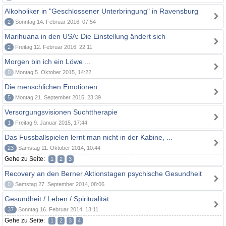
Alkoholiker in "Geschlossener Unterbringung" in Ravensburg
2
Sonntag 14. Februar 2016, 07:54
Marihuana in den USA: Die Einstellung ändert sich
2
Freitag 12. Februar 2016, 22:11
Morgen bin ich ein Löwe ...
0
Montag 5. Oktober 2015, 14:22
Die menschlichen Emotionen
5
Montag 21. September 2015, 23:39
Versorgungsvisionen Suchttherapie
1
Freitag 9. Januar 2015, 17:44
Das Fussballspielen lernt man nicht in der Kabine, ...
23
Samstag 11. Oktober 2014, 10:44
Gehe zu Seite:
1
2
3
Recovery an den Berner Aktionstagen psychische Gesundheit
0
Samstag 27. September 2014, 08:06
Gesundheit / Leben / Spiritualität
37
Sonntag 16. Februar 2014, 13:11
Gehe zu Seite:
1
2
3
4