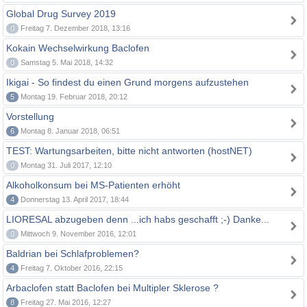
Global Drug Survey 2019
0
Freitag 7. Dezember 2018, 13:16
Kokain Wechselwirkung Baclofen
0
Samstag 5. Mai 2018, 14:32
Ikigai - So findest du einen Grund morgens aufzustehen
5
Montag 19. Februar 2018, 20:12
Vorstellung
6
Montag 8. Januar 2018, 06:51
TEST: Wartungsarbeiten, bitte nicht antworten (hostNET)
0
Montag 31. Juli 2017, 12:10
Alkoholkonsum bei MS-Patienten erhöht
4
Donnerstag 13. April 2017, 18:44
LIORESAL abzugeben denn ...ich habs geschafft ;-) Danke...
0
Mittwoch 9. November 2016, 12:01
Baldrian bei Schlafproblemen?
4
Freitag 7. Oktober 2016, 22:15
Arbaclofen statt Baclofen bei Multipler Sklerose ?
8
Freitag 27. Mai 2016, 12:27