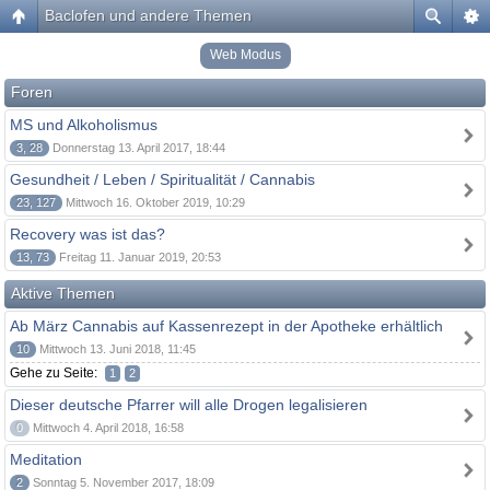
Baclofen und andere Themen
Web Modus
Foren
MS und Alkoholismus
3, 28
Donnerstag 13. April 2017, 18:44
Gesundheit / Leben / Spiritualität / Cannabis
23, 127
Mittwoch 16. Oktober 2019, 10:29
Recovery was ist das?
13, 73
Freitag 11. Januar 2019, 20:53
Aktive Themen
Ab März Cannabis auf Kassenrezept in der Apotheke erhältlich
10
Mittwoch 13. Juni 2018, 11:45
Gehe zu Seite:
1
2
Dieser deutsche Pfarrer will alle Drogen legalisieren
0
Mittwoch 4. April 2018, 16:58
Meditation
2
Sonntag 5. November 2017, 18:09