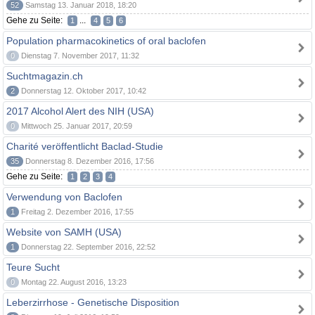
52
Samstag 13. Januar 2018, 18:20
Gehe zu Seite:
...
1
4
5
6
Population pharmacokinetics of oral baclofen
0
Dienstag 7. November 2017, 11:32
Suchtmagazin.ch
2
Donnerstag 12. Oktober 2017, 10:42
2017 Alcohol Alert des NIH (USA)
0
Mittwoch 25. Januar 2017, 20:59
Charité veröffentlicht Baclad-Studie
35
Donnerstag 8. Dezember 2016, 17:56
Gehe zu Seite:
1
2
3
4
Verwendung von Baclofen
1
Freitag 2. Dezember 2016, 17:55
Website von SAMH (USA)
1
Donnerstag 22. September 2016, 22:52
Teure Sucht
0
Montag 22. August 2016, 13:23
Leberzirrhose - Genetische Disposition