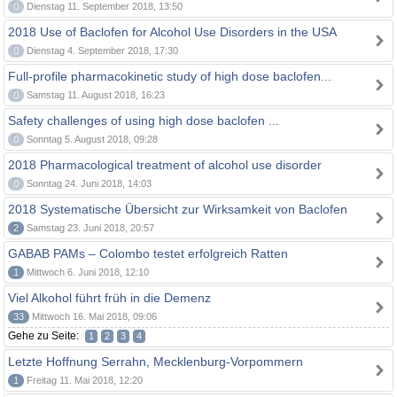
0
Dienstag 11. September 2018, 13:50
2018 Use of Baclofen for Alcohol Use Disorders in the USA
0
Dienstag 4. September 2018, 17:30
Full-profile pharmacokinetic study of high dose baclofen...
0
Samstag 11. August 2018, 16:23
Safety challenges of using high dose baclofen ...
0
Sonntag 5. August 2018, 09:28
2018 Pharmacological treatment of alcohol use disorder
0
Sonntag 24. Juni 2018, 14:03
2018 Systematische Übersicht zur Wirksamkeit von Baclofen
2
Samstag 23. Juni 2018, 20:57
GABAB PAMs – Colombo testet erfolgreich Ratten
1
Mittwoch 6. Juni 2018, 12:10
Viel Alkohol führt früh in die Demenz
33
Mittwoch 16. Mai 2018, 09:06
Gehe zu Seite:
1
2
3
4
Letzte Hoffnung Serrahn, Mecklenburg-Vorpommern
1
Freitag 11. Mai 2018, 12:20