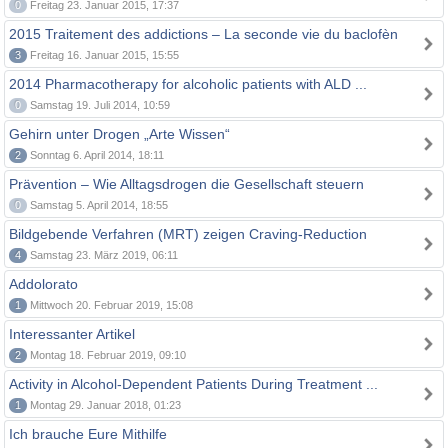
0
Freitag 23. Januar 2015, 17:37
2015 Traitement des addictions – La seconde vie du baclofèn
3
Freitag 16. Januar 2015, 15:55
2014 Pharmacotherapy for alcoholic patients with ALD ...
0
Samstag 19. Juli 2014, 10:59
Gehirn unter Drogen „Arte Wissen“
2
Sonntag 6. April 2014, 18:11
Prävention – Wie Alltagsdrogen die Gesellschaft steuern
0
Samstag 5. April 2014, 18:55
Bildgebende Verfahren (MRT) zeigen Craving-Reduction
4
Samstag 23. März 2019, 06:11
Addolorato
1
Mittwoch 20. Februar 2019, 15:08
Interessanter Artikel
2
Montag 18. Februar 2019, 09:10
Activity in Alcohol-Dependent Patients During Treatment ...
1
Montag 29. Januar 2018, 01:23
Ich brauche Eure Mithilfe