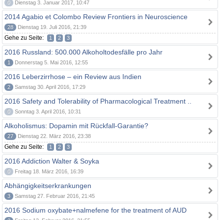
0
Dienstag 3. Januar 2017, 10:47
2014 Agabio et Colombo Review Frontiers in Neuroscience
28
Dienstag 19. Juli 2016, 21:39
Gehe zu Seite:
1
2
3
2016 Russland: 500.000 Alkoholtodesfälle pro Jahr
1
Donnerstag 5. Mai 2016, 12:55
2016 Leberzirrhose – ein Review aus Indien
2
Samstag 30. April 2016, 17:29
2016 Safety and Tolerability of Pharmacological Treatment ..
0
Sonntag 3. April 2016, 10:31
Alkoholismus: Dopamin mit Rückfall-Garantie?
27
Dienstag 22. März 2016, 23:38
Gehe zu Seite:
1
2
3
2016 Addiction Walter & Soyka
0
Freitag 18. März 2016, 16:39
Abhängigkeitserkrankungen
3
Samstag 27. Februar 2016, 21:45
2016 Sodium oxybate+nalmefene for the treatment of AUD