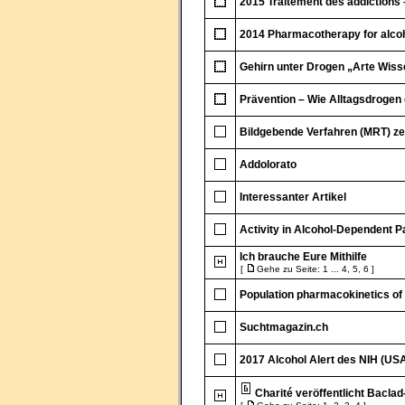
2015 Traitement des addictions 
2014 Pharmacotherapy for alcoho
Gehirn unter Drogen „Arte Wiss
Prävention – Wie Alltagsdrogen 
Bildgebende Verfahren (MRT) ze
Addolorato
Interessanter Artikel
Activity in Alcohol-Dependent Pa
Ich brauche Eure Mithilfe
[
Gehe zu Seite:
1
...
4
,
5
,
6
]
Population pharmacokinetics of 
Suchtmagazin.ch
2017 Alcohol Alert des NIH (US
Charité veröffentlicht Baclad