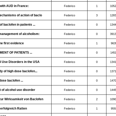
with AUD in France:
Federico
1
105
mechanisms of action of baclo
Federico
3
128
 baclofen in patients ...
Federico
0
134
 management of alcoholism:
Federico
0
391
he first evidence
Federico
1
963
ENT OF PATIENTS ...
Federico
0
145
l Use Disorders in the USA
Federico
0
134
y of high dose baclofen...
Federico
0
137
dose baclofen ...
Federico
0
147
 of alcohol use disorder
Federico
0
144
zur Wirksamkeit von Baclofen
Federico
2
109
rfolgreich Ratten
Federico
1
959