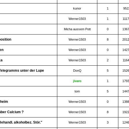
kunor
1
952
Werner1503
1
111
Micha aussem Pott
0
136
osition
Werner1503
8
201
en
Werner1503
0
142
ka
Werner1503
2
116
-Telegramms unter der Lupe
DonQ
5
152
jivaro
1
179
tom
5
144
nheim
Werner1503
0
138
über Calcium ?
Werner1503
8
192
Behandl. alkoholbez. Stör."
Werner1503
3
124