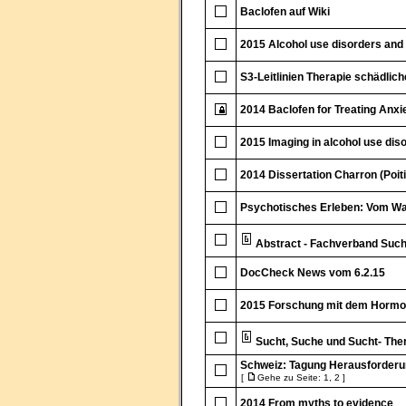
Baclofen auf Wiki
2015 Alcohol use disorders and
S3-Leitlinien Therapie schädli
2014 Baclofen for Treating Anxi
2015 Imaging in alcohol use dis
2014 Dissertation Charron (Poiti
Psychotisches Erleben: Vom W
Abstract - Fachverband Such
DocCheck News vom 6.2.15
2015 Forschung mit dem Hormon 
Sucht, Suche und Sucht- Thera
Schweiz: Tagung Herausforderu
[
Gehe zu Seite:
1
,
2
]
2014 From myths to evidence