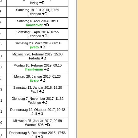
42
irving
Samstag 19. Juli 2014, 10:59
6
Federico
Sonntag 6. April 2014, 18:11
5
moonriver
Samstag 5. April 2014, 18:55
8
Federico
Samstag 23. März 2019, 06:11
02
jivaro
Mittwoch 20. Februar 2019, 15:08
01
Fallada
Montag 18. Februar 2019, 09:10
37
Familyman
Montag 29. Januar 2018, 01:23
5
jivaro
Samstag 13. Januar 2018, 18:20
99
Papfl
Dienstag 7. November 2017, 11:32
41
Federico
Donnerstag 12. Oktober 2017, 10:42
91
Juli
Mittwoch 25. Januar 2017, 20:59
70
Werner1503
Donnerstag 8. Dezember 2016, 17:56
01
Juli