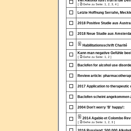
Viel Alkohol führt früh in die D
[
Gehe zu Seite:
1
,
2
,
3
,
4
]
Letzte Hoffnung Serrahn, Mec
2018 Positive Studie aus Austra
2018 Neue Studie aus Amsterd
Habilitationsschrift Charité
Kann man negative Gefühle bee
[
Gehe zu Seite:
1
,
2
]
Baclofen for alcohol use disord
Review article: pharmacotherap
2017 Application to therapeutic 
Baclofen scheint angekommen z
2004 Don't worry 'B' happy!:
2014 Agabio et Colombo Revi
[
Gehe zu Seite:
1
,
2
,
3
]
2016 Russland: 500.000 Alkohol