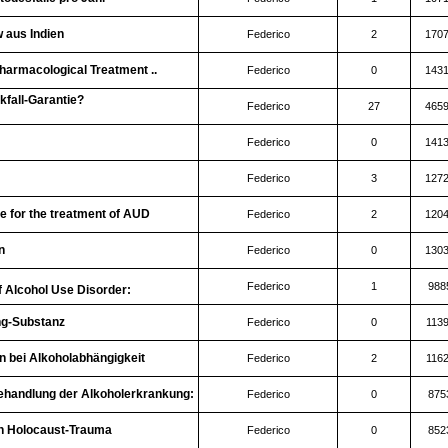
 aus Indien
Federico
2
170
Pharmacological Treatment ..
Federico
0
143
fall-Garantie?
Federico
27
465
Federico
0
141
Federico
3
127
 for the treatment of AUD
Federico
2
120
n
Federico
0
130
Federico
1
988
f Alcohol Use Disorder:
ng-Substanz
Federico
0
113
n bei Alkoholabhängigkeit
Federico
2
116
handlung der Alkoholerkrankung:
Federico
0
875
en Holocaust-Trauma
Federico
0
852