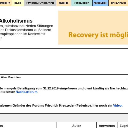
 Alkoholismus
en, substanzinduzierten Störungen
nes Diskussionsforum zu Selincro
erapieoptionen im Kontext mit
us
l über Baclofen
 mangels Beteiligung zum 31.12.2019 eingefroren und dient künftig als Nachschlag
bitte unser
Nachbarforum
.
torbenen Gründer des Forums Friedrich Kreuzeder (Federico), hier noch ein
Video
.
en
Autor
Antworten
Zugri