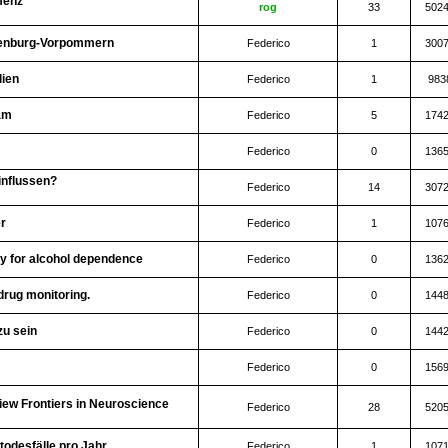
emenz
rog
33
502
klenburg-Vorpommern
Federico
1
300
lien
Federico
1
983
am
Federico
5
174
Federico
0
136
influssen?
Federico
14
307
er
Federico
1
107
y for alcohol dependence
Federico
0
136
drug monitoring.
Federico
0
144
u sein
Federico
0
144
Federico
0
156
ew Frontiers in Neuroscience
Federico
28
520
todesfälle pro Jahr
Federico
1
107