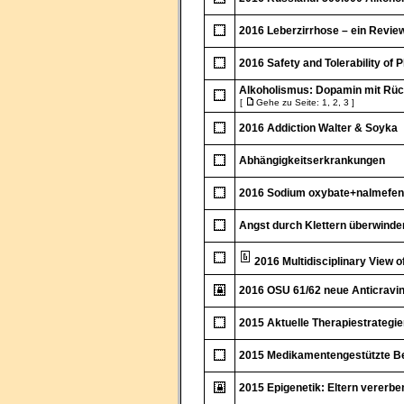
2016 Leberzirrhose – ein Review
2016 Safety and Tolerability of 
Alkoholismus: Dopamin mit Rück
[
Gehe zu Seite:
1
,
2
,
3
]
2016 Addiction Walter & Soyka
Abhängigkeitserkrankungen
2016 Sodium oxybate+nalmefene
Angst durch Klettern überwinde
2016 Multidisciplinary View o
2016 OSU 61/62 neue Anticravi
2015 Aktuelle Therapiestrategie
2015 Medikamentengestützte Be
2015 Epigenetik: Eltern vererb