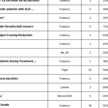
– La seconde vie du baclofèn
Federico
3
115
lic patients with ALD ...
Federico
0
836
en“
Federico
2
937
die Gesellschaft steuern
Federico
0
731
igen Craving-Reduction
Federico
4
419
Federico
1
107
lilie_68
2
118
tients During Treatment ...
Federico
1
981
Papfl
52
793
oral baclofen
Federico
0
135
Liesbet
2
105
A)
Werner1503
0
139
-Studie
Federico
35
767