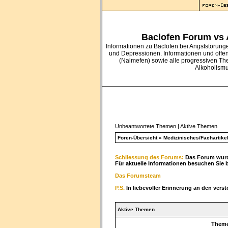
Baclofen Forum vs
Informationen zu Baclofen bei Angststörung
und Depressionen. Informationen und offe
(Nalmefen) sowie alle progressiven Th
Alkoholism
Unbeantwortete Themen
|
Aktive Themen
Foren-Übersicht
»
Medizinisches/Fachartike
Schliessung des Forums:
Das Forum wurde
Für aktuelle Informationen besuchen Sie 
Das Forumsteam
P.S.
In liebevoller Erinnerung an den vers
Aktive Themen
Them