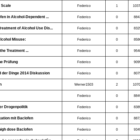
 Scale
Federico
1
103
fen in Alcohol-Dependent ...
Federico
0
884
eatment of Alcohol Use Dis...
Federico
0
832
lcohol Misuse:
Federico
0
858
the Treatment ...
Federico
0
954
he Prüfung
Federico
0
909
d der Dinge 2014 Diskussion
Federico
0
807
n
Werner1503
2
107
Federico
0
884
r Drogenpolitik
Federico
0
838
ikation mit Baclofen
Federico
0
887
high dose Baclofen
Federico
0
934