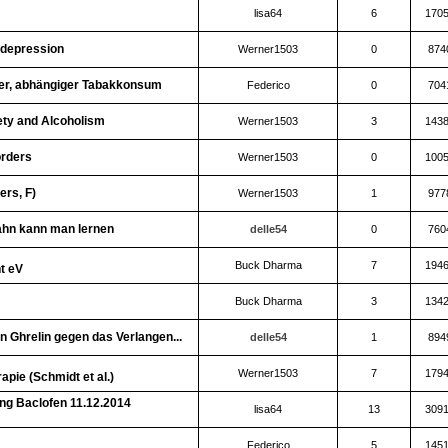
lisa64
6
170
 depression
Werner1503
0
874
cher, abhängiger Tabakkonsum
Federico
0
704
ety and Alcoholism
Werner1503
3
143
orders
Werner1503
0
100
ers, F)
Werner1503
1
977
ahn kann man lernen
delle54
0
760
Buck Dharma
7
194
t eV
Buck Dharma
3
134
Ghrelin gegen das Verlangen...
delle54
1
894
Werner1503
7
179
pie (Schmidt et al.)
ng Baclofen 11.12.2014
lisa64
13
309
Federico
5
145