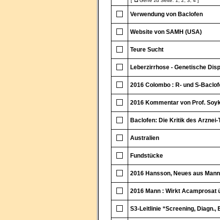
[
Gehe zu Seite:
1
,
2
,
3
,
4
]
Verwendung von Baclofen
Website von SAMH (USA)
Teure Sucht
Leberzirrhose - Genetische Disp
2016 Colombo : R- und S-Baclof
2016 Kommentar von Prof. Soy
Baclofen: Die Kritik des Arznei
Australien
Fundstücke
2016 Hansson, Neues aus Man
2016 Mann : Wirkt Acamprosat 
S3-Leitlinie “Screening, Diagn., 