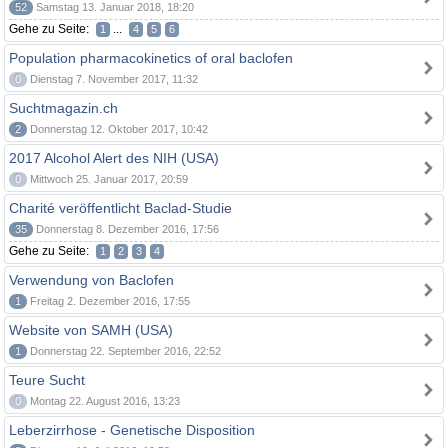
52
Samstag 13. Januar 2018, 18:20
Gehe zu Seite:
...
1
4
5
6
Population pharmacokinetics of oral baclofen
0
Dienstag 7. November 2017, 11:32
Suchtmagazin.ch
2
Donnerstag 12. Oktober 2017, 10:42
2017 Alcohol Alert des NIH (USA)
0
Mittwoch 25. Januar 2017, 20:59
Charité veröffentlicht Baclad-Studie
35
Donnerstag 8. Dezember 2016, 17:56
Gehe zu Seite:
1
2
3
4
Verwendung von Baclofen
1
Freitag 2. Dezember 2016, 17:55
Website von SAMH (USA)
1
Donnerstag 22. September 2016, 22:52
Teure Sucht
0
Montag 22. August 2016, 13:23
Leberzirrhose - Genetische Disposition