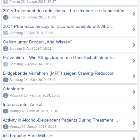
0
Freitag 23. Januar 2015, 17:37
2015 Traitement des addictions – La seconde vie du baclofèn
3
Freitag 16. Januar 2015, 15:55
2014 Pharmacotherapy for alcoholic patients with ALD ...
0
Samstag 19. Juli 2014, 10:59
Gehirn unter Drogen „Arte Wissen“
2
Sonntag 6. April 2014, 18:11
Prävention – Wie Alltagsdrogen die Gesellschaft steuern
0
Samstag 5. April 2014, 18:55
Bildgebende Verfahren (MRT) zeigen Craving-Reduction
4
Samstag 23. März 2019, 06:11
Addolorato
1
Mittwoch 20. Februar 2019, 15:08
Interessanter Artikel
2
Montag 18. Februar 2019, 09:10
Activity in Alcohol-Dependent Patients During Treatment ...
1
Montag 29. Januar 2018, 01:23
Ich brauche Eure Mithilfe