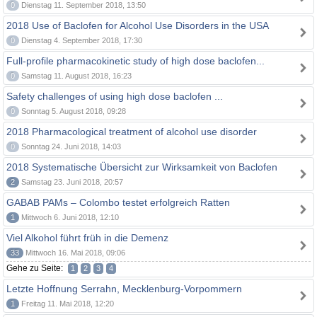
0
Dienstag 11. September 2018, 13:50
2018 Use of Baclofen for Alcohol Use Disorders in the USA
0
Dienstag 4. September 2018, 17:30
Full-profile pharmacokinetic study of high dose baclofen...
0
Samstag 11. August 2018, 16:23
Safety challenges of using high dose baclofen ...
0
Sonntag 5. August 2018, 09:28
2018 Pharmacological treatment of alcohol use disorder
0
Sonntag 24. Juni 2018, 14:03
2018 Systematische Übersicht zur Wirksamkeit von Baclofen
2
Samstag 23. Juni 2018, 20:57
GABAB PAMs – Colombo testet erfolgreich Ratten
1
Mittwoch 6. Juni 2018, 12:10
Viel Alkohol führt früh in die Demenz
33
Mittwoch 16. Mai 2018, 09:06
Gehe zu Seite:
1
2
3
4
Letzte Hoffnung Serrahn, Mecklenburg-Vorpommern
1
Freitag 11. Mai 2018, 12:20