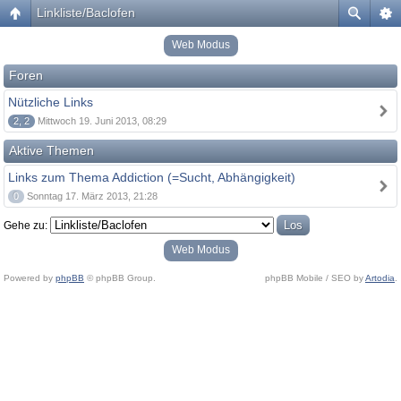
Linkliste/Baclofen
Web Modus
Foren
Nützliche Links
2, 2
Mittwoch 19. Juni 2013, 08:29
Aktive Themen
Links zum Thema Addiction (=Sucht, Abhängigkeit)
0
Sonntag 17. März 2013, 21:28
Gehe zu:
Web Modus
Powered by
phpBB
© phpBB Group.
phpBB Mobile / SEO by
Artodia
.