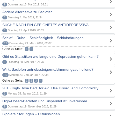
9
Donnerstag 16. Mai 2019, 03:51
Andere Alternative zu Baclofen
1
Samstag 4. Mai 2019, 11:34
SUCHE NACH EIN GEEIGNETES ANTIDEPRESSIVA
1
Sonntag 21. April 2019, 06:24
Schlaf – Ruhe – Schlaflosigkeit – Schlafstörungen
12
Donnerstag 29. März 2018, 02:07
Gehe zu Seite:
1
2
Gibt es Statistiken wie lange eine Depression gehen kann?
1
Dienstag 30. Mai 2017, 21:37
Wirkt Baclofen antriebssteigernd/stimmungsaufhellend?
36
Montag 23. Januar 2017, 22:38
Gehe zu Seite:
1
2
3
4
2015 High-Dose Bacl. for Alc. Use Disord. and Comorbidity
3
Montag 25. Januar 2016, 11:29
High-Dosed-Baclofen und Risperidol ist unvereinbar
9
Donnerstag 19. November 2015, 11:29
Bipolare Störungen – Diskussionen