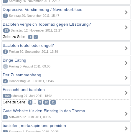
5
Samstag 26. November 2011, 22:02
Depressive Verstimmung / Novemberblues
4
Sonntag 20. November 2011, 15:47
Baclofen vergleich Topamax gegen Eßstörung?
13
Samstag 12. November 2011, 21:27
Gehe zu Seite:
1
2
Baclofen teufel oder engel?
1
Freitag 30. September 2011, 13:39
Binge Eating
0
Freitag 5. August 2011, 09:05
Der Zusammenhang
4
Donnerstag 28. Juli 2011, 11:46
Esssucht und baclofen
108
Montag 27. Juni 2011, 18:34
Gehe zu Seite:
...
1
9
10
11
Gute Website für den Einstieg in das Thema
7
Mittwoch 22. Juni 2011, 00:25
baclofen, mirtazapin und primidon
4
Samstag 4. Dezember 2010, 20:23