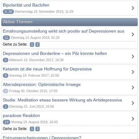
Bipolarität und Baclofen
4, 36
Donnerstag 19. November 2015, 11:29
Aktive Themen
Ernährungsumstellung wirkt sich positiv auf Depressionen aus
11
Dienstag 14. August 2018, 01:20
Gehe zu Seite:
1
2
Depressionen und Borderline – ein Pilz könnte helfen
5
Mittwoch 13. Dezember 2017, 16:36
Ketamin ist die neue Hoffnung für Depressive
9
Sonntag 19. Februar 2017, 22:00
Altersdepression: Optimistische Irrwege
0
Freitag 30. Oktober 2015, 17:03
Studie: Meditation etwas bessere Wirkung als Antidepressiva
1
Dienstag 23. Juni 2015, 15:56
paradoxe Reaktion
14
Montag 19. August 2019, 10:43
Gehe zu Seite:
1
2
Entzugserscheinungen / Depressionen?