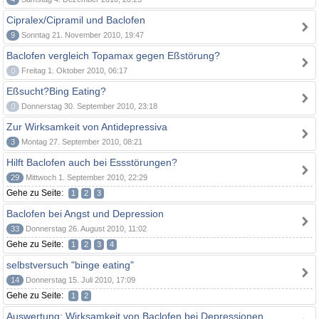
Cipralex/Cipramil und Baclofen
9
Sonntag 21. November 2010, 19:47
Baclofen vergleich Topamax gegen Eßstörung?
0
Freitag 1. Oktober 2010, 06:17
Eßsucht?Bing Eating?
0
Donnerstag 30. September 2010, 23:18
Zur Wirksamkeit von Antidepressiva
3
Montag 27. September 2010, 08:21
Hilft Baclofen auch bei Essstörungen?
29
Mittwoch 1. September 2010, 22:29
Gehe zu Seite:
1
2
3
Baclofen bei Angst und Depression
33
Donnerstag 26. August 2010, 11:02
Gehe zu Seite:
1
2
3
4
selbstversuch "binge eating"
14
Donnerstag 15. Juli 2010, 17:09
Gehe zu Seite:
1
2
Auswertung: Wirksamkeit von Baclofen bei Depressionen