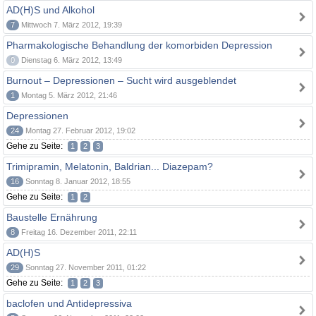
AD(H)S und Alkohol
7
Mittwoch 7. März 2012, 19:39
Pharmakologische Behandlung der komorbiden Depression
0
Dienstag 6. März 2012, 13:49
Burnout – Depressionen – Sucht wird ausgeblendet
1
Montag 5. März 2012, 21:46
Depressionen
24
Montag 27. Februar 2012, 19:02
Gehe zu Seite:
1
2
3
Trimipramin, Melatonin, Baldrian... Diazepam?
16
Sonntag 8. Januar 2012, 18:55
Gehe zu Seite:
1
2
Baustelle Ernährung
8
Freitag 16. Dezember 2011, 22:11
AD(H)S
29
Sonntag 27. November 2011, 01:22
Gehe zu Seite:
1
2
3
baclofen und Antidepressiva