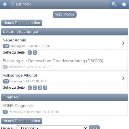
Diagnostik
Web Modus
Neues Thema erstellen
Bekanntmachungen
Neuer Admin
10
Montag 10. Juni 2019, 19:16
Gehe zu Seite:
1
2
Erklärung zur Datenschutz-Grundverordnung (DSGVO)
0
Mittwoch 13. Juni 2018, 12:27
Volksdroge Alkohol
33
Sonntag 6. Mai 2018, 15:10
Gehe zu Seite:
1
2
3
4
Themen
ADHS Diagnostik
5
Mittwoch 23. November 2011, 09:46
Neues Thema erstellen
Gehe zu: