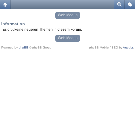
Web Modus
Information
Es gibt keine neueren Themen in diesem Forum.
Web Modus
Powered by
phpBB
© phpBB Group.
phpBB Mobile / SEO by
Artodia
.