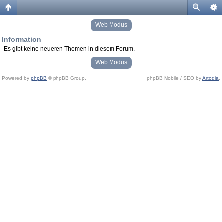
Web Modus
Information
Es gibt keine neueren Themen in diesem Forum.
Web Modus
Powered by
phpBB
© phpBB Group.
phpBB Mobile / SEO by
Artodia
.