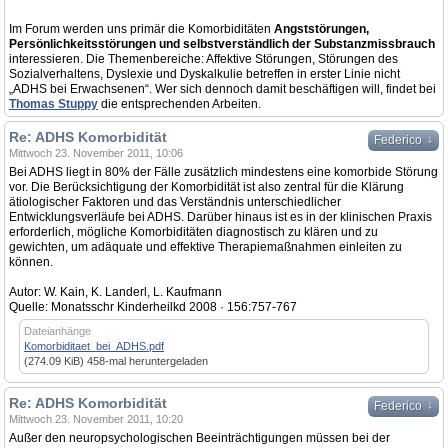
Im Forum werden uns primär die Komorbiditäten
Angststörungen,
Persönlichkeitsstörungen und selbstverständlich der Substanzmissbrauch
interessieren. Die Themenbereiche: Affektive Störungen, Störungen des
Sozialverhaltens, Dyslexie und Dyskalkulie betreffen in erster Linie nicht
„ADHS bei Erwachsenen“. Wer sich dennoch damit beschäftigen will, findet bei
Thomas Stuppy
die entsprechenden Arbeiten.
Re: ADHS Komorbidität
↓
Federico
Mittwoch 23. November 2011, 10:06
Bei ADHS liegt in 80% der Fälle zusätzlich mindestens eine komorbide Störung
vor. Die Berücksichtigung der Komorbidität ist also zentral für die Klärung
ätiologischer Faktoren und das Verständnis unterschiedlicher
Entwicklungsverläufe bei ADHS. Darüber hinaus ist es in der klinischen Praxis
erforderlich, mögliche Komorbiditäten diagnostisch zu klären und zu
gewichten, um adäquate und effektive Therapiemaßnahmen einleiten zu
können.
Autor: W. Kain, K. Landerl, L. Kaufmann
Quelle: Monatsschr Kinderheilkd 2008 · 156:757-767
Dateianhänge
Komorbiditaet_bei_ADHS.pdf
(274.09 KiB) 458-mal heruntergeladen
Re: ADHS Komorbidität
↓
Federico
Mittwoch 23. November 2011, 10:20
Außer den neuropsychologischen Beeinträchtigungen müssen bei der