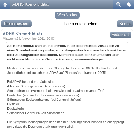
ADHS Komorbidität
Web Modus
Thema gesperrt
ADHS Komorbidität
↓
Federico
Mittwoch 23. November 2011, 10:03
Als Komorbidität werden in der Medizin ein oder mehrere zusätzlich zu
einer Grunderkrankung vorliegende, diagnostisch abgrenzbare Krankheits-
oder Störungsbilder bezeichnet. Komorbiditäten können, müssen aber
nicht ursächlich mit der Grunderkrankung zusammenhängen.
Mindestens eine koexistierende Störung tritt bei bis zu 80 % aller Kinder und
Jugendlichen mit gesicherter ADHS auf (Bundesärztekammer, 2005).
Bei ADHS besonders häufig sind:
Affektive Störungen (v.a. Depressionen)
Angststörungen (vermehrt beim vorwiegend unaufmerksamen Typ)
Borderline (und andere Persönlichkeitsstörungen)
Störung des Sozialverhaltens (bei Jungen häufiger)
Dyslexie
Dyskalkulie
Schädlicher Gebrauch von Substanzen
Die Symptomüberlappungen der einzelnen Störungsbilder können so ausgeprägt
sein, dass die Diagnose stark erschwert wird.