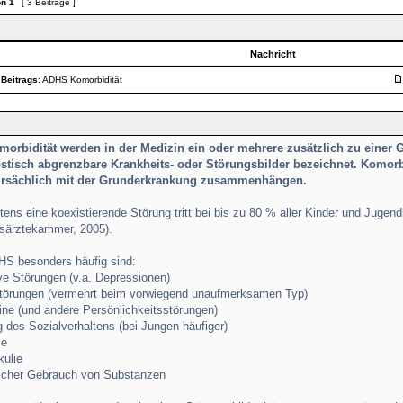
on
1
[ 3 Beiträge ]
Nachricht
 Beitrags:
ADHS Komorbidität
morbidität werden in der Medizin ein oder mehrere zusätzlich zu einer
stisch abgrenzbare Krankheits- oder Störungsbilder bezeichnet. Komor
ursächlich mit der Grunderkrankung zusammenhängen.
ens eine koexistierende Störung tritt bei bis zu 80 % aller Kinder und Jugen
särztekammer, 2005).
HS besonders häufig sind:
ve Störungen (v.a. Depressionen)
törungen (vermehrt beim vorwiegend unaufmerksamen Typ)
ine (und andere Persönlichkeitsstörungen)
 des Sozialverhaltens (bei Jungen häufiger)
ie
kulie
icher Gebrauch von Substanzen