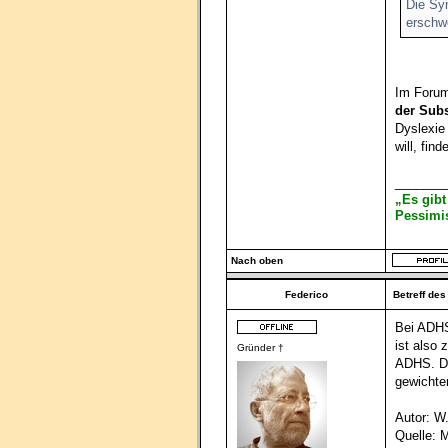
Die Sy
erschwe
Im Forum
der Sub
Dyslexie
will, find
_______
„Es gibt
Pessimis
Nach oben
Federico
Betreff des
Bei ADHS
ist also 
Gründer †
ADHS. Dar
gewichte
Autor: W
Quelle: 