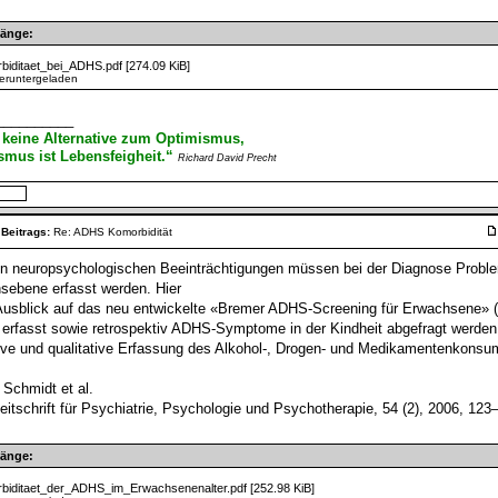
hänge:
biditaet_bei_ADHS.pdf
[274.09 KiB]
eruntergeladen
__________
 keine Alternative zum Optimismus,
mus ist Lebensfeigheit.“
Richard David Precht
 Beitrags:
Re: ADHS Komorbidität
n neuropsychologischen Beeinträchtigungen müssen bei der Diagnose Proble
nsebene erfasst werden. Hier
 Ausblick auf das neu entwickelte «Bremer ADHS-Screening für Erwachsene»
 erfasst sowie retrospektiv ADHS-Symptome in der Kindheit abgefragt werden.
tive und qualitative Erfassung des Alkohol-, Drogen- und Medikamentenkonsu
 Schmidt et al.
eitschrift für Psychiatrie, Psychologie und Psychotherapie, 54 (2), 2006, 123
hänge:
biditaet_der_ADHS_im_Erwachsenenalter.pdf
[252.98 KiB]