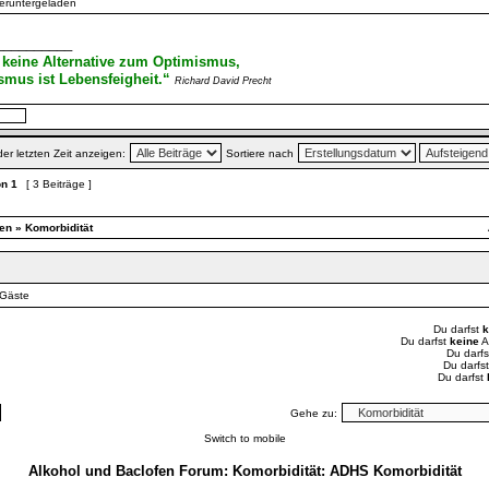
eruntergeladen
__________
 keine Alternative zum Optimismus,
mus ist Lebensfeigheit.“
Richard David Precht
der letzten Zeit anzeigen:
Sortiere nach
on
1
[ 3 Beiträge ]
en
»
Komorbidität
 Gäste
Du darfst
k
Du darfst
keine
A
Du darfs
Du darfs
Du darfst
Gehe zu:
Switch to mobile
Alkohol und Baclofen Forum: Komorbidität: ADHS Komorbidität