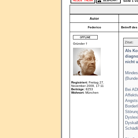
Seite
1
v
Autor
Federico
Betreff des
Zitat:
Gründer †
Als Ko
diagno
nicht 
Mindest
(Bunde
Registriert:
Freitag 27.
November 2009, 17:11
Bei AD
Beiträge:
8253
Wohnort:
München
Affekti
Angsts
Borderl
Störung
Dyslex
Dyskal
Schädl