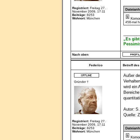
Registriert:
Freitag 27.
Dateian
November 2009, 17:11
Beiträge:
8253
Wohnort:
München
Komor
458-mal h
_______
„Es gibt
Pessimis
Nach oben
Federico
Betreff des
Außer de
Verhalte
Gründer †
wird ein
Bereiche
quantita
Autor: S.
Quelle: Z
Registriert:
Freitag 27.
November 2009, 17:11
Beiträge:
8253
Dateian
Wohnort:
München
Komor