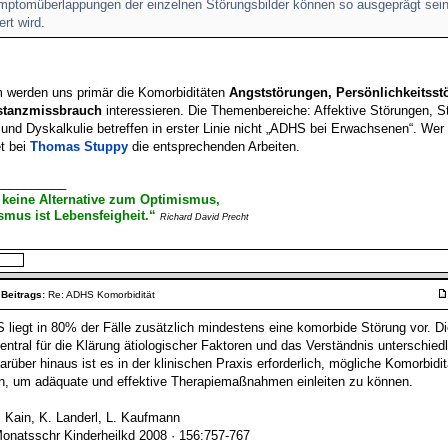
mptomüberlappungen der einzelnen Störungsbilder können so ausgeprägt sein
rt wird.
 werden uns primär die Komorbiditäten
Angststörungen, Persönlichkeitsst
stanzmissbrauch
interessieren. Die Themenbereiche: Affektive Störungen, S
 und Dyskalkulie betreffen in erster Linie nicht „ADHS bei Erwachsenen“. We
et bei
Thomas Stuppy
die entsprechenden Arbeiten.
__________
 keine Alternative zum Optimismus,
mus ist Lebensfeigheit.“
Richard David Precht
 Beitrags:
Re: ADHS Komorbidität
 liegt in 80% der Fälle zusätzlich mindestens eine komorbide Störung vor. D
zentral für die Klärung ätiologischer Faktoren und das Verständnis unterschied
über hinaus ist es in der klinischen Praxis erforderlich, mögliche Komorbidi
n, um adäquate und effektive Therapiemaßnahmen einleiten zu können.
. Kain, K. Landerl, L. Kaufmann
Monatsschr Kinderheilkd 2008 · 156:757-767