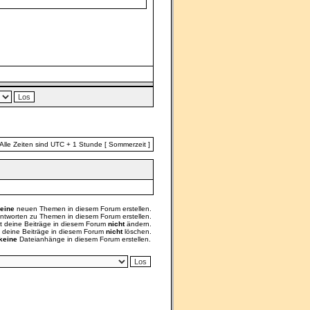
Alle Zeiten sind UTC + 1 Stunde [ Sommerzeit ]
eine
neuen Themen in diesem Forum erstellen.
ntworten zu Themen in diesem Forum erstellen.
t deine Beiträge in diesem Forum
nicht
ändern.
t deine Beiträge in diesem Forum
nicht
löschen.
keine
Dateianhänge in diesem Forum erstellen.