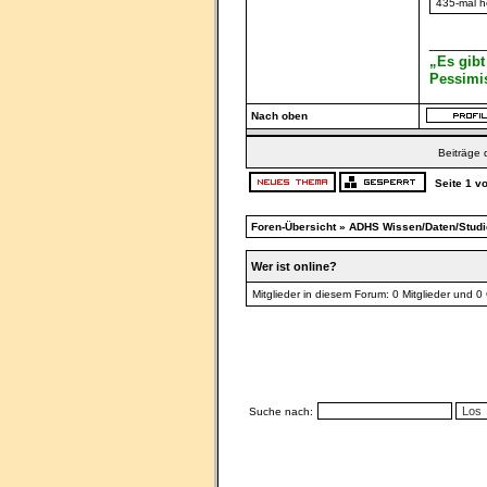
435-mal h
_______
„Es gibt
Pessimis
Nach oben
Beiträge 
Seite
1
v
Foren-Übersicht
»
ADHS Wissen/Daten/Studi
Wer ist online?
Mitglieder in diesem Forum: 0 Mitglieder und 0
Suche nach: