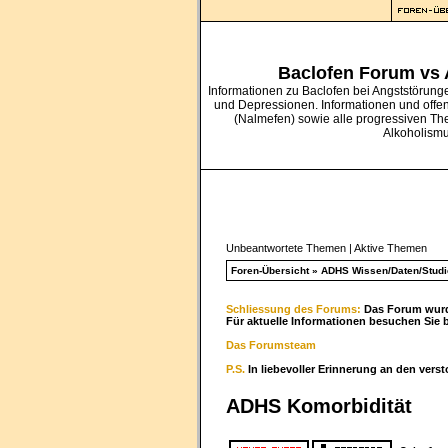
Baclofen Forum vs
Informationen zu Baclofen bei Angststörung
und Depressionen. Informationen und offe
(Nalmefen) sowie alle progressiven Th
Alkoholism
Unbeantwortete Themen
|
Aktive Themen
Foren-Übersicht
»
ADHS Wissen/Daten/Studi
Schliessung des Forums:
Das Forum wurde
Für aktuelle Informationen besuchen Sie 
Das Forumsteam
P.S.
In liebevoller Erinnerung an den vers
ADHS Komorbidität