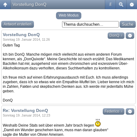
Vorstellung DonQ
#
Web Modus
Antwort erstellen
Vorstellung DonQ
↓
DonQ
Sonntag 19. Januar 2014, 11:26
Guten Tag
Ich bin DonQ. Manche mögen mich vielleicht aus einem anderen Forum
kennen, als „DonQuixote“. Meine Geschichte ist rasch erzählt: Das Medikament
Baclofen hat mir, ausgehend von einem chronischen und exzessivem Über-
Alkoholkonsum dazu verholfen, dieses Suchtverhalten zu kontrollieren.
Ich freue mich auf einen Erfahrungsaustausch mit Euch. Ich muss allerdings
zugeben, dass ich so etwas wie ein Empathie-Muffel bin. Lieber kenne ich mich
in Zahlen, Fakten und skeptischem Denken aus. Ich werde mir jedenfalls Mühe
geben.
DonQ
Re: Vorstellung DonQ
↓
Federico
Sonntag 19. Januar 2014, 12:23
Weshalb Deine Stats seit über einem Jahr brach liegen
„Damit ein Wunder geschehen kann, muss man daran glauben“
sagte die Mutter von Olivier Ameisen.