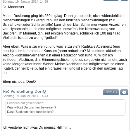
Sonntag 19. Januar 2014, 14:36
Ja, Moonriver
Meine Dosierung ging bis 250 mg/tag. Dann glaubte ich, nicht widerstehliche
Nebenwirkungen zu verspüren. Mit den üblichen Nebenwirkungen (z.B.
Schläfrigkeit oder Schlafanfälle) kam ich gut klar. Schlimmer waren Anzeichen
von Hypomanie, auch eine mögliche unerwünschte Nebenwirkung von
Baclofen. Im Moment, d.h. seit einigen Monaten, schlucke ich 100 mg / Tag.
Vielleicht ist das zu wenig *grübel*
Aber eben: Was ist zu wenig, und was ist zu viel? Radikale Abstinenz (egg
heads) oder kontrollierter Konsum (harm reduction)? Mit meinem aktuellen
Alkohol-Konsum-Verhalten d.h einer Reduktion von rund 70 % bin ich
zufrieden. Abstürze, d.h. Erinnerungslücken gibt es so gut wie nicht mehr, auch
keine Morgenkater mehr. Wobei: Meine Nachbarin hat möglicherweise einen
[Kater], der heißt Felix, hat ein graues Fell und ist eigentlich den ganzen Tag
da.
Eben nicht da, DonQ
Re: Vorstellung DonQ
↓
DonQ
Sonntag 19. Januar 2014, 14:43
Federico hat geschrieben:
Was willost Du uns hier beweisen?
Dass Baclofen nicht funktioniert?
Ich verstehe nicht was Du meinst. Hilf mir ...