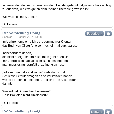
für jemanden der sich so weit aus dem Fenster gelehnt hat, ist es schon wichtig
zu erfahren, wie erfolgreich er mit seiner Therapie gewesen ist.
Wie wäre es mit Klartext?
LG Federico
Re: Vorstellung DonQ
↓
Federico
Sonntag 19. Januar 2014, 13:08
Im Übrigen empfehle ich es jedem meiner Klienten,
das Buch von Oliver Ameisen nocheinmal durchzulesen.
Insbesondere denen,
die nicht erfolgreich trotz Baclofen geblieben sind.
Im Grunde ist in Fact alles im Buch beschrieben.
man muss es nur sorgfältig, aufmerksam lesen.
„Pille rein und alles ist vorbei“ steht da nicht drin.
Schlichte Gemüter mögen es so verstanden haben,
wie so oft, steht die eigene Bereitschft, die Anstrengung
dahinter.
Was willost Du uns hier beweisen?
Dass Baclofen nicht funktioniert?
LG Federico
Re: Vorstellung DonQ
↓
DonQ